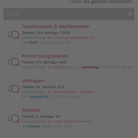
Foren als gelesen markieren
Forum
Gewinnspiele & Wettbewerbe
Themen
:
344
,
Beiträge
:
30019
Letzter Beitrag:
Re: Die Jahrbuchchallenge 202…
von
TiniM
, 09.10.2025, 00:08
Komm fotografieren
Themen
:
211
,
Beiträge
:
1449
Letzter Beitrag:
Re: Nachtfotos
von
NeleHonig
, 02.06.2025, 09:14
Umfragen
Themen
:
43
,
Beiträge
:
823
Letzter Beitrag:
Re: Bachelorarbeit: Umfrage z…
von
Tigilein0328
, 22.05.2025, 08:26
Termine
Themen
:
5
,
Beiträge
:
93
Letzter Beitrag:
Re: CEWE Webinar Termine
von
Maresa
, 04.08.2025, 11:18