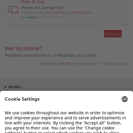
Dies & Das
Themen
:
611
,
Beiträge
:
7081
Letzter Beitrag:
Abschaltung der Beitragsfunkt…
von
spica
, 18.12.2025, 15:20
Gehe zu
Wer ist online?
Mitglieder in diesem Forum: 0 Mitglieder und 2 Gäste
Powered by
phpBB
® Forum Software © phpBB Limited
Service
Unternehmen
Sortiment