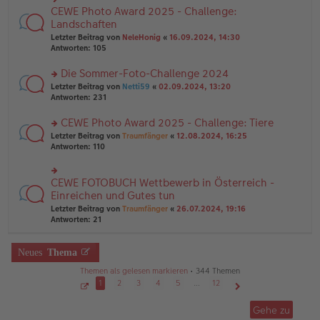
g
e
n
CEWE Photo Award 2025 - Challenge:
n
rs
g
er
te
Landschaften
el
B
r
Letzter Beitrag von
NeleHonig
«
16.09.2024, 14:30
es
ei
u
Antworten:
105
e
tr
n
n
a
g
er
Die Sommer-Foto-Challenge 2024
g
el
B
es
rs
Letzter Beitrag von
Netti59
«
02.09.2024, 13:20
ei
e
te
Antworten:
231
tr
n
r
a
er
u
CEWE Photo Award 2025 - Challenge: Tiere
g
B
n
rs
Letzter Beitrag von
Traumfänger
«
12.08.2024, 16:25
ei
g
te
Antworten:
110
tr
el
r
a
es
u
g
e
n
CEWE FOTOBUCH Wettbewerb in Österreich -
n
rs
g
er
te
Einreichen und Gutes tun
el
B
r
Letzter Beitrag von
Traumfänger
«
26.07.2024, 19:16
es
ei
u
Antworten:
21
e
tr
n
n
a
g
er
g
el
Neues
Thema
B
es
ei
e
Themen als gelesen markieren
• 344 Themen
tr
n
1
2
3
4
5
…
12
a
er
g
S
Nächste
B
e
Gehe zu
ei
i
t