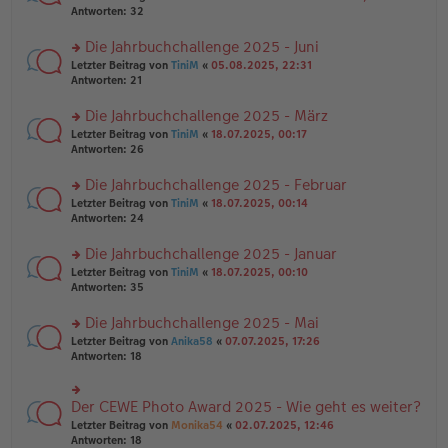
g
er
te
Antworten:
32
g
el
B
r
es
ei
u
Die Jahrbuchchallenge 2025 - Juni
e
tr
n
n
rs
Letzter Beitrag von
TiniM
«
05.08.2025, 22:31
a
g
er
te
Antworten:
21
g
el
B
r
es
ei
u
Die Jahrbuchchallenge 2025 - März
e
tr
n
n
rs
Letzter Beitrag von
TiniM
«
18.07.2025, 00:17
a
g
er
te
Antworten:
26
g
el
B
r
es
ei
u
Die Jahrbuchchallenge 2025 - Februar
e
tr
n
n
rs
Letzter Beitrag von
TiniM
«
18.07.2025, 00:14
a
g
er
te
Antworten:
24
g
el
B
r
es
ei
u
Die Jahrbuchchallenge 2025 - Januar
e
tr
n
n
rs
Letzter Beitrag von
TiniM
«
18.07.2025, 00:10
a
g
er
te
Antworten:
35
g
el
B
r
es
ei
u
Die Jahrbuchchallenge 2025 - Mai
e
tr
n
n
rs
Letzter Beitrag von
Anika58
«
07.07.2025, 17:26
a
g
er
te
Antworten:
18
g
el
B
r
es
ei
u
e
tr
n
Der CEWE Photo Award 2025 - Wie geht es weiter?
n
rs
a
g
er
te
Letzter Beitrag von
Monika54
«
02.07.2025, 12:46
g
el
B
r
Antworten:
18
es