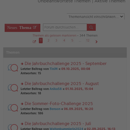
Unbeantwortete Themen
|
Aktive Themen
Neues
Thema
Themen als gelesen markieren
• 344 Themen
1
2
3
4
5
…
12
S
Nächste
e
Themen
i
t
e
1
Die Jahrbuchchallenge 2025 - September
v
o
rs
Letzter Beitrag von
TiniM
«
09.10.2025, 00:08
n
te
Antworten:
15
1
r
2
u
Die Jahrbuchchallenge 2025 - August
n
rs
Letzter Beitrag von
Anika58
«
01.10.2025, 15:04
g
te
Antworten:
18
el
r
es
u
Die Sommer-Foto-Challenge 2025
e
n
n
rs
Letzter Beitrag von
Benson
«
06.09.2025, 16:20
g
er
te
Antworten:
186
el
B
r
es
ei
u
Die Jahrbuchchallenge 2025 - Juli
e
tr
n
n
rs
Letzter Beitrag von
Weltenbummlerin2024
«
02.09.2025, 16:13
a