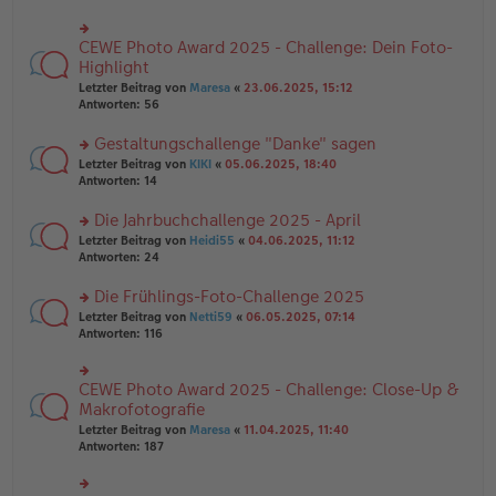
ei
u
e
tr
n
n
a
g
CEWE Photo Award 2025 - Challenge: Dein Foto-
er
rs
g
el
B
te
Highlight
es
ei
r
e
Letzter Beitrag von
Maresa
«
23.06.2025, 15:12
tr
u
n
Antworten:
56
a
n
er
g
g
B
Gestaltungschallenge "Danke" sagen
el
ei
es
rs
Letzter Beitrag von
KIKI
«
05.06.2025, 18:40
tr
e
te
Antworten:
14
a
n
r
g
er
u
Die Jahrbuchchallenge 2025 - April
B
n
rs
Letzter Beitrag von
Heidi55
«
04.06.2025, 11:12
ei
g
te
Antworten:
24
tr
el
r
a
es
u
Die Frühlings-Foto-Challenge 2025
g
e
n
n
rs
Letzter Beitrag von
Netti59
«
06.05.2025, 07:14
g
er
te
Antworten:
116
el
B
r
es
ei
u
e
tr
n
CEWE Photo Award 2025 - Challenge: Close-Up &
n
rs
a
g
er
te
Makrofotografie
g
el
B
r
Letzter Beitrag von
Maresa
«
11.04.2025, 11:40
es
ei
u
Antworten:
187
e
tr
n
n
a
g
er
g
el