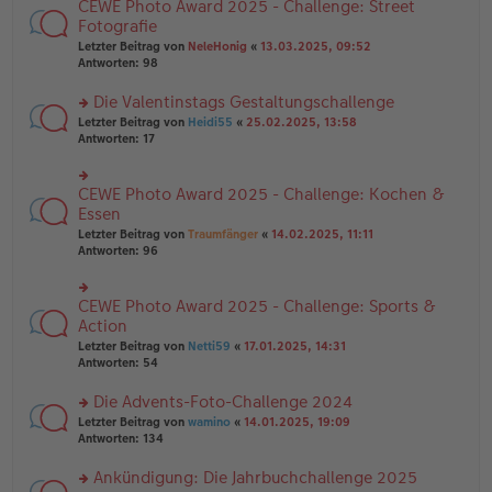
B
CEWE Photo Award 2025 - Challenge: Street
rs
es
ei
te
Fotografie
e
tr
r
n
Letzter Beitrag von
NeleHonig
«
13.03.2025, 09:52
a
u
er
Antworten:
98
g
n
B
g
ei
Die Valentinstags Gestaltungschallenge
el
tr
es
rs
Letzter Beitrag von
Heidi55
«
25.02.2025, 13:58
a
e
te
Antworten:
17
g
n
r
er
u
B
n
CEWE Photo Award 2025 - Challenge: Kochen &
rs
ei
g
te
Essen
tr
el
r
Letzter Beitrag von
Traumfänger
«
14.02.2025, 11:11
a
es
u
Antworten:
96
g
e
n
n
g
er
el
B
CEWE Photo Award 2025 - Challenge: Sports &
rs
es
ei
te
Action
e
tr
r
n
Letzter Beitrag von
Netti59
«
17.01.2025, 14:31
a
u
er
Antworten:
54
g
n
B
g
ei
Die Advents-Foto-Challenge 2024
el
tr
es
rs
Letzter Beitrag von
wamino
«
14.01.2025, 19:09
a
e
te
Antworten:
134
g
n
r
er
u
Ankündigung: Die Jahrbuchchallenge 2025
B
n