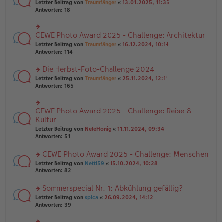
rs
Letzter Beitrag von
Traumfänger
«
13.01.2025, 11:35
ei
g
te
Antworten:
18
tr
el
r
a
es
u
g
e
n
CEWE Photo Award 2025 - Challenge: Architektur
n
rs
g
er
te
Letzter Beitrag von
Traumfänger
«
16.12.2024, 10:14
el
B
r
Antworten:
114
es
ei
u
e
tr
n
Die Herbst-Foto-Challenge 2024
n
a
g
er
rs
Letzter Beitrag von
Traumfänger
«
25.11.2024, 12:11
g
el
B
te
Antworten:
165
es
ei
r
e
tr
u
n
a
n
er
CEWE Photo Award 2025 - Challenge: Reise &
rs
g
g
B
te
Kultur
el
ei
r
Letzter Beitrag von
NeleHonig
«
11.11.2024, 09:34
es
tr
u
Antworten:
51
e
a
n
n
g
g
er
CEWE Photo Award 2025 - Challenge: Menschen
el
B
es
rs
Letzter Beitrag von
Netti59
«
15.10.2024, 10:28
ei
e
te
Antworten:
82
tr
n
r
a
er
u
Sommerspecial Nr. 1: Abkühlung gefällig?
g
B
n
rs
Letzter Beitrag von
spica
«
26.09.2024, 14:12
ei
g
te
Antworten:
39
tr
el
r
a
es
u