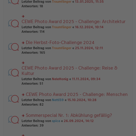
rs
Letzter Beitrag von
Traumfänger
«
13.01.2025, 11:35
ei
g
te
Antworten:
18
tr
el
r
a
es
u
g
e
n
CEWE Photo Award 2025 - Challenge: Architektur
n
rs
g
er
te
Letzter Beitrag von
Traumfänger
«
16.12.2024, 10:14
el
B
r
Antworten:
114
es
ei
u
e
tr
n
Die Herbst-Foto-Challenge 2024
n
a
g
er
rs
Letzter Beitrag von
Traumfänger
«
25.11.2024, 12:11
g
el
B
te
Antworten:
165
es
ei
r
e
tr
u
n
a
n
er
CEWE Photo Award 2025 - Challenge: Reise &
rs
g
g
B
te
Kultur
el
ei
r
Letzter Beitrag von
NeleHonig
«
11.11.2024, 09:34
es
tr
u
Antworten:
51
e
a
n
n
g
g
er
CEWE Photo Award 2025 - Challenge: Menschen
el
B
es
rs
Letzter Beitrag von
Netti59
«
15.10.2024, 10:28
ei
e
te
Antworten:
82
tr
n
r
a
er
u
Sommerspecial Nr. 1: Abkühlung gefällig?
g
B
n
rs
Letzter Beitrag von
spica
«
26.09.2024, 14:12
ei
g
te
Antworten:
39
tr
el
r
a
es
u