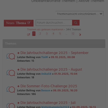
Unbeantwortete Themen
|
Aktive Themen
Neues
Thema
Themen als gelesen markieren
• 344 Themen
1
2
3
4
5
…
12
S
Nächste
e
Themen
i
t
e
1
Die Jahrbuchchallenge 2025 - September
v
o
rs
Letzter Beitrag von
TiniM
«
09.10.2025, 00:08
n
te
Antworten:
15
1
r
2
u
Die Jahrbuchchallenge 2025 - August
n
rs
Letzter Beitrag von
Anika58
«
01.10.2025, 15:04
g
te
Antworten:
18
el
r
es
u
Die Sommer-Foto-Challenge 2025
e
n
n
rs
Letzter Beitrag von
Benson
«
06.09.2025, 16:20
g
er
te
Antworten:
186
el
B
r
es
ei
u
Die Jahrbuchchallenge 2025 - Juli
e
tr
n
n
rs
Letzter Beitrag von
Weltenbummlerin2024
«
02.09.2025, 16:13
a