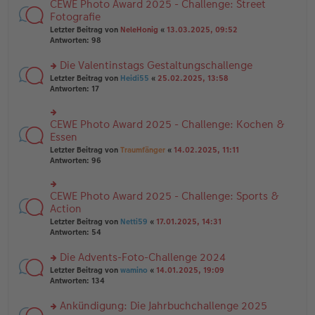
B
CEWE Photo Award 2025 - Challenge: Street
rs
es
ei
te
Fotografie
e
tr
r
n
Letzter Beitrag von
NeleHonig
«
13.03.2025, 09:52
a
u
er
Antworten:
98
g
n
B
g
ei
Die Valentinstags Gestaltungschallenge
el
tr
es
rs
Letzter Beitrag von
Heidi55
«
25.02.2025, 13:58
a
e
te
Antworten:
17
g
n
r
er
u
B
n
CEWE Photo Award 2025 - Challenge: Kochen &
rs
ei
g
te
Essen
tr
el
r
Letzter Beitrag von
Traumfänger
«
14.02.2025, 11:11
a
es
u
Antworten:
96
g
e
n
n
g
er
el
B
CEWE Photo Award 2025 - Challenge: Sports &
rs
es
ei
te
Action
e
tr
r
n
Letzter Beitrag von
Netti59
«
17.01.2025, 14:31
a
u
er
Antworten:
54
g
n
B
g
ei
Die Advents-Foto-Challenge 2024
el
tr
es
rs
Letzter Beitrag von
wamino
«
14.01.2025, 19:09
a
e
te
Antworten:
134
g
n
r
er
u
Ankündigung: Die Jahrbuchchallenge 2025
B
n