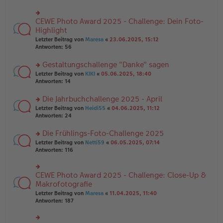
ei
u
e
tr
n
n
a
g
CEWE Photo Award 2025 - Challenge: Dein Foto-
er
rs
g
el
B
te
Highlight
es
ei
r
e
Letzter Beitrag von
Maresa
«
23.06.2025, 15:12
tr
u
n
Antworten:
56
a
n
er
g
g
B
Gestaltungschallenge "Danke" sagen
el
ei
es
rs
Letzter Beitrag von
KIKI
«
05.06.2025, 18:40
tr
e
te
Antworten:
14
a
n
r
g
er
u
Die Jahrbuchchallenge 2025 - April
B
n
rs
Letzter Beitrag von
Heidi55
«
04.06.2025, 11:12
ei
g
te
Antworten:
24
tr
el
r
a
es
u
Die Frühlings-Foto-Challenge 2025
g
e
n
n
rs
Letzter Beitrag von
Netti59
«
06.05.2025, 07:14
g
er
te
Antworten:
116
el
B
r
es
ei
u
e
tr
n
CEWE Photo Award 2025 - Challenge: Close-Up &
n
rs
a
g
er
te
Makrofotografie
g
el
B
r
Letzter Beitrag von
Maresa
«
11.04.2025, 11:40
es
ei
u
Antworten:
187
e
tr
n
n
a
g
er
g
el