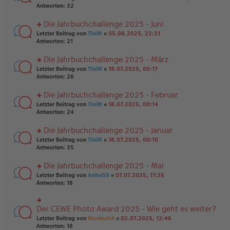
g
er
te
Antworten:
32
g
el
B
r
es
ei
u
Die Jahrbuchchallenge 2025 - Juni
e
tr
n
n
rs
Letzter Beitrag von
TiniM
«
05.08.2025, 22:31
a
g
er
te
Antworten:
21
g
el
B
r
es
ei
u
Die Jahrbuchchallenge 2025 - März
e
tr
n
n
rs
Letzter Beitrag von
TiniM
«
18.07.2025, 00:17
a
g
er
te
Antworten:
26
g
el
B
r
es
ei
u
Die Jahrbuchchallenge 2025 - Februar
e
tr
n
n
rs
Letzter Beitrag von
TiniM
«
18.07.2025, 00:14
a
g
er
te
Antworten:
24
g
el
B
r
es
ei
u
Die Jahrbuchchallenge 2025 - Januar
e
tr
n
n
rs
Letzter Beitrag von
TiniM
«
18.07.2025, 00:10
a
g
er
te
Antworten:
35
g
el
B
r
es
ei
u
Die Jahrbuchchallenge 2025 - Mai
e
tr
n
n
rs
Letzter Beitrag von
Anika58
«
07.07.2025, 17:26
a
g
er
te
Antworten:
18
g
el
B
r
es
ei
u
e
tr
n
Der CEWE Photo Award 2025 - Wie geht es weiter?
n
rs
a
g
er
te
Letzter Beitrag von
Monika54
«
02.07.2025, 12:46
g
el
B
r
Antworten:
18
es