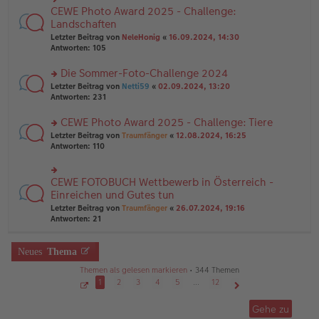
g
e
n
CEWE Photo Award 2025 - Challenge:
n
rs
g
er
te
Landschaften
el
B
r
Letzter Beitrag von
NeleHonig
«
16.09.2024, 14:30
es
ei
u
Antworten:
105
e
tr
n
n
a
g
er
Die Sommer-Foto-Challenge 2024
g
el
B
es
rs
Letzter Beitrag von
Netti59
«
02.09.2024, 13:20
ei
e
te
Antworten:
231
tr
n
r
a
er
u
CEWE Photo Award 2025 - Challenge: Tiere
g
B
n
rs
Letzter Beitrag von
Traumfänger
«
12.08.2024, 16:25
ei
g
te
Antworten:
110
tr
el
r
a
es
u
g
e
n
CEWE FOTOBUCH Wettbewerb in Österreich -
n
rs
g
er
te
Einreichen und Gutes tun
el
B
r
Letzter Beitrag von
Traumfänger
«
26.07.2024, 19:16
es
ei
u
Antworten:
21
e
tr
n
n
a
g
er
g
el
Neues
Thema
B
es
ei
e
Themen als gelesen markieren
• 344 Themen
tr
n
1
2
3
4
5
…
12
a
er
g
S
Nächste
B
e
Gehe zu
ei
i
t