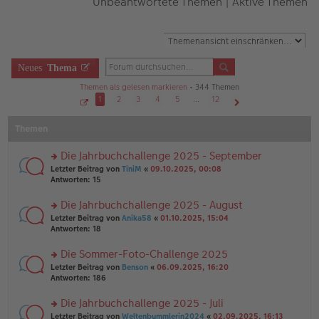
Unbeantwortete Themen
|
Aktive Themen
Neues
Thema
Themen als gelesen markieren
• 344 Themen
1
2
3
4
5
…
12
S
Nächste
e
Themen
i
t
e
1
Die Jahrbuchchallenge 2025 - September
v
o
rs
Letzter Beitrag von
TiniM
«
09.10.2025, 00:08
n
te
Antworten:
15
1
r
2
u
Die Jahrbuchchallenge 2025 - August
n
rs
Letzter Beitrag von
Anika58
«
01.10.2025, 15:04
g
te
Antworten:
18
el
r
es
u
Die Sommer-Foto-Challenge 2025
e
n
n
rs
Letzter Beitrag von
Benson
«
06.09.2025, 16:20
g
er
te
Antworten:
186
el
B
r
es
ei
u
Die Jahrbuchchallenge 2025 - Juli
e
tr
n
n
rs
Letzter Beitrag von
Weltenbummlerin2024
«
02.09.2025, 16:13
a