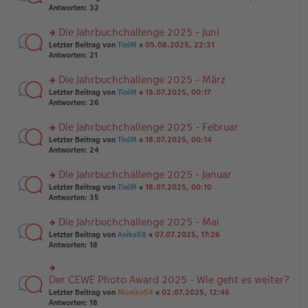
g
er
te
Antworten:
32
g
el
B
r
es
ei
u
Die Jahrbuchchallenge 2025 - Juni
e
tr
n
n
rs
Letzter Beitrag von
TiniM
«
05.08.2025, 22:31
a
g
er
te
Antworten:
21
g
el
B
r
es
ei
u
Die Jahrbuchchallenge 2025 - März
e
tr
n
n
rs
Letzter Beitrag von
TiniM
«
18.07.2025, 00:17
a
g
er
te
Antworten:
26
g
el
B
r
es
ei
u
Die Jahrbuchchallenge 2025 - Februar
e
tr
n
n
rs
Letzter Beitrag von
TiniM
«
18.07.2025, 00:14
a
g
er
te
Antworten:
24
g
el
B
r
es
ei
u
Die Jahrbuchchallenge 2025 - Januar
e
tr
n
n
rs
Letzter Beitrag von
TiniM
«
18.07.2025, 00:10
a
g
er
te
Antworten:
35
g
el
B
r
es
ei
u
Die Jahrbuchchallenge 2025 - Mai
e
tr
n
n
rs
Letzter Beitrag von
Anika58
«
07.07.2025, 17:26
a
g
er
te
Antworten:
18
g
el
B
r
es
ei
u
e
tr
n
Der CEWE Photo Award 2025 - Wie geht es weiter?
n
rs
a
g
er
te
Letzter Beitrag von
Monika54
«
02.07.2025, 12:46
g
el
B
r
Antworten:
18
es