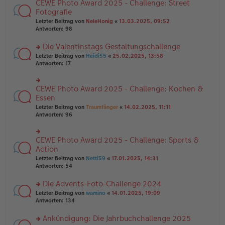
B
CEWE Photo Award 2025 - Challenge: Street
rs
es
ei
te
Fotografie
e
tr
r
n
Letzter Beitrag von
NeleHonig
«
13.03.2025, 09:52
a
u
er
Antworten:
98
g
n
B
g
ei
Die Valentinstags Gestaltungschallenge
el
tr
es
rs
Letzter Beitrag von
Heidi55
«
25.02.2025, 13:58
a
e
te
Antworten:
17
g
n
r
er
u
B
n
CEWE Photo Award 2025 - Challenge: Kochen &
rs
ei
g
te
Essen
tr
el
r
Letzter Beitrag von
Traumfänger
«
14.02.2025, 11:11
a
es
u
Antworten:
96
g
e
n
n
g
er
el
B
CEWE Photo Award 2025 - Challenge: Sports &
rs
es
ei
te
Action
e
tr
r
n
Letzter Beitrag von
Netti59
«
17.01.2025, 14:31
a
u
er
Antworten:
54
g
n
B
g
ei
Die Advents-Foto-Challenge 2024
el
tr
es
rs
Letzter Beitrag von
wamino
«
14.01.2025, 19:09
a
e
te
Antworten:
134
g
n
r
er
u
Ankündigung: Die Jahrbuchchallenge 2025
B
n