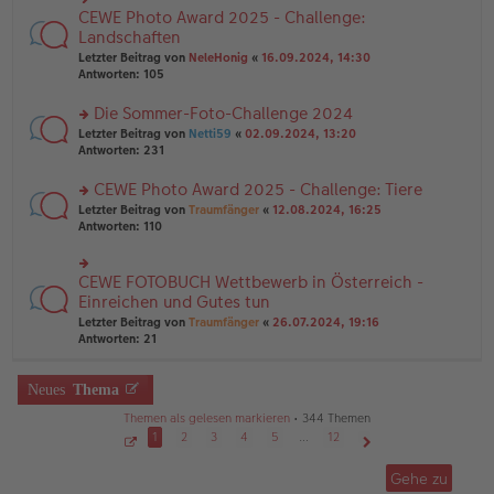
g
e
n
CEWE Photo Award 2025 - Challenge:
n
rs
g
er
te
Landschaften
el
B
r
Letzter Beitrag von
NeleHonig
«
16.09.2024, 14:30
es
ei
u
Antworten:
105
e
tr
n
n
a
g
er
Die Sommer-Foto-Challenge 2024
g
el
B
es
rs
Letzter Beitrag von
Netti59
«
02.09.2024, 13:20
ei
e
te
Antworten:
231
tr
n
r
a
er
u
CEWE Photo Award 2025 - Challenge: Tiere
g
B
n
rs
Letzter Beitrag von
Traumfänger
«
12.08.2024, 16:25
ei
g
te
Antworten:
110
tr
el
r
a
es
u
g
e
n
CEWE FOTOBUCH Wettbewerb in Österreich -
n
rs
g
er
te
Einreichen und Gutes tun
el
B
r
Letzter Beitrag von
Traumfänger
«
26.07.2024, 19:16
es
ei
u
Antworten:
21
e
tr
n
n
a
g
er
g
el
Neues
Thema
B
es
ei
e
Themen als gelesen markieren
• 344 Themen
tr
n
1
2
3
4
5
…
12
a
er
g
S
Nächste
B
e
Gehe zu
ei
i
t