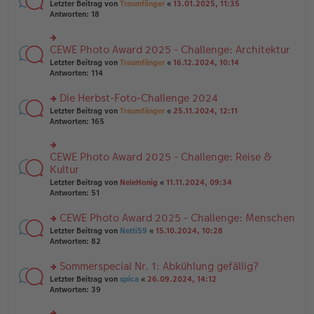
rs
Letzter Beitrag von
Traumfänger
«
13.01.2025, 11:35
ei
g
te
Antworten:
18
tr
el
r
a
es
u
g
e
n
CEWE Photo Award 2025 - Challenge: Architektur
n
rs
g
er
te
Letzter Beitrag von
Traumfänger
«
16.12.2024, 10:14
el
B
r
Antworten:
114
es
ei
u
e
tr
n
Die Herbst-Foto-Challenge 2024
n
a
g
er
rs
Letzter Beitrag von
Traumfänger
«
25.11.2024, 12:11
g
el
B
te
Antworten:
165
es
ei
r
e
tr
u
n
a
n
er
CEWE Photo Award 2025 - Challenge: Reise &
rs
g
g
B
te
Kultur
el
ei
r
Letzter Beitrag von
NeleHonig
«
11.11.2024, 09:34
es
tr
u
Antworten:
51
e
a
n
n
g
g
er
CEWE Photo Award 2025 - Challenge: Menschen
el
B
es
rs
Letzter Beitrag von
Netti59
«
15.10.2024, 10:28
ei
e
te
Antworten:
82
tr
n
r
a
er
u
Sommerspecial Nr. 1: Abkühlung gefällig?
g
B
n
rs
Letzter Beitrag von
spica
«
26.09.2024, 14:12
ei
g
te
Antworten:
39
tr
el
r
a
es
u