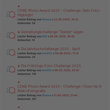
ei
u
e
tr
n
n
a
g
CEWE Photo Award 2025 - Challenge: Dein Foto-
er
rs
g
el
B
te
Highlight
es
ei
r
e
Letzter Beitrag von
Maresa
«
23.06.2025, 15:12
tr
u
n
Antworten:
56
a
n
er
g
g
B
Gestaltungschallenge "Danke" sagen
el
ei
es
rs
Letzter Beitrag von
KIKI
«
05.06.2025, 18:40
tr
e
te
Antworten:
14
a
n
r
g
er
u
Die Jahrbuchchallenge 2025 - April
B
n
rs
Letzter Beitrag von
Heidi55
«
04.06.2025, 11:12
ei
g
te
Antworten:
24
tr
el
r
a
es
u
Die Frühlings-Foto-Challenge 2025
g
e
n
n
rs
Letzter Beitrag von
Netti59
«
06.05.2025, 07:14
g
er
te
Antworten:
116
el
B
r
es
ei
u
e
tr
n
CEWE Photo Award 2025 - Challenge: Close-Up &
n
rs
a
g
er
te
Makrofotografie
g
el
B
r
Letzter Beitrag von
Maresa
«
11.04.2025, 11:40
es
ei
u
Antworten:
187
e
tr
n
n
a
g
er
g
el