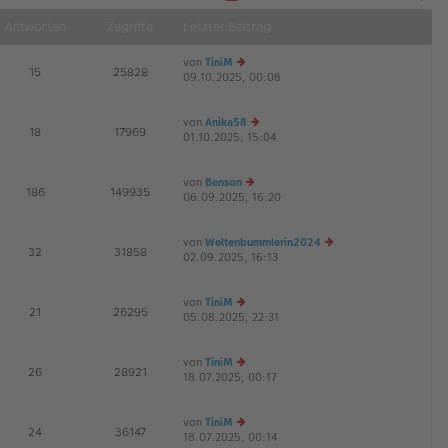
S
Näch
e
Antworten
Zugriffe
Letzter Beitrag
i
t
e
von
TiniM
1
E
15
25828
v
09.10.2025, 00:08
e
G
o
u
n
1
es
2
von
Anika58
te
E
18
17969
01.10.2025, 15:04
r
e
G
B
u
ei
es
von
Benson
tr
te
E
186
149935
06.09.2025, 16:20
a
e
r
G
g
u
B
es
ei
von
Weltenbummlerin2024
te
tr
E
32
31858
02.09.2025, 16:13
r
a
e
G
B
g
u
ei
es
von
TiniM
tr
te
E
21
26295
05.08.2025, 22:31
e
a
r
G
u
g
B
es
ei
von
TiniM
te
tr
E
26
28921
18.07.2025, 00:17
r
e
a
G
B
u
g
ei
es
von
TiniM
tr
te
E
24
36147
18.07.2025, 00:14
a
r
e
G