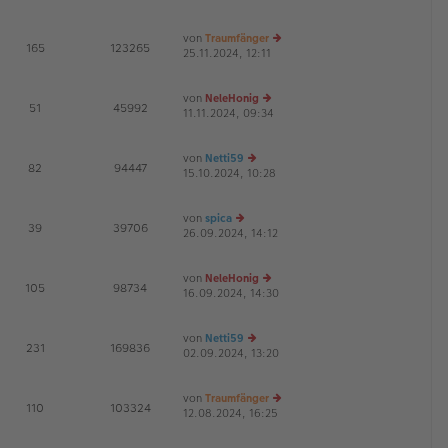
g
B
u
ei
es
von
Traumfänger
tr
te
E
165
123265
25.11.2024, 12:11
a
r
e
G
g
B
u
ei
es
von
NeleHonig
tr
te
E
51
45992
11.11.2024, 09:34
e
a
r
G
u
g
B
es
ei
von
Netti59
te
tr
E
82
94447
15.10.2024, 10:28
e
r
a
G
u
B
g
es
ei
von
spica
te
tr
E
39
39706
26.09.2024, 14:12
e
r
a
G
u
B
g
es
ei
von
NeleHonig
te
tr
E
105
98734
16.09.2024, 14:30
r
a
e
G
B
g
u
ei
es
von
Netti59
tr
te
E
231
169836
02.09.2024, 13:20
a
e
r
G
g
u
B
es
ei
von
Traumfänger
te
tr
E
110
103324
12.08.2024, 16:25
r
a
e
G
B
g
u
ei
es