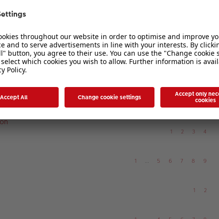
akrofotografie
1
…
9
10
11
12
13
afie
1
…
3
4
5
6
7
1
2
sen
1
…
3
4
5
6
7
ion
1
2
3
4
1
…
5
6
7
8
9
1
2