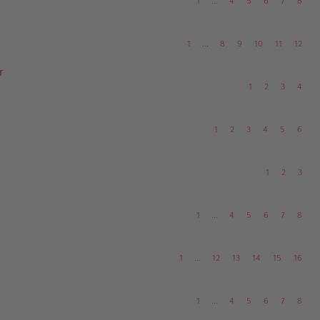
1
…
4
5
6
7
8
1
…
8
9
10
11
12
r
1
2
3
4
1
2
3
4
5
6
1
2
3
1
…
4
5
6
7
8
1
…
12
13
14
15
16
1
…
4
5
6
7
8