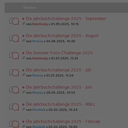
Themen
Die Jahrbuchchallenge 2025 - September
rs
von
NeleHonig
» 01.09.2025, 10:15
te
es
r
a
Die Jahrbuchchallenge 2025 - August
u
m
n
rs
t
von
Maresa
» 04.08.2025, 10:40
g
te
A
es
el
r
nh
a
Die Sommer-Foto-Challenge 2025
es
u
än
m
e
n
rs
g
t
von
NeleHonig
» 01.07.2025, 11:25
n
g
te
e
A
es
er
el
r
nh
a
Die Jahrbuchchallenge 2025 - Juli
B
es
u
än
m
ei
e
n
rs
g
t
von
Maresa
» 01.07.2025, 11:34
tr
n
g
te
e
A
es
a
er
el
r
nh
a
Die Jahrbuchchallenge 2025 - Juni
g
B
es
u
än
m
ei
e
n
rs
g
t
von
Maresa
» 28.05.2025, 14:54
tr
n
g
te
e
A
es
a
er
el
r
nh
a
Die Jahrbuchchallenge 2025 - März
g
B
es
u
än
m
ei
e
n
rs
g
t
von
MonikaB
» 03.03.2025, 15:24
tr
n
g
te
e
A
es
a
er
el
r
nh
a
Die Jahrbuchchallenge 2025 - Februar
g
B
es
u
än
m
ei
e
n
rs
g
t
von
MonikaB
» 03.02.2025, 10:05