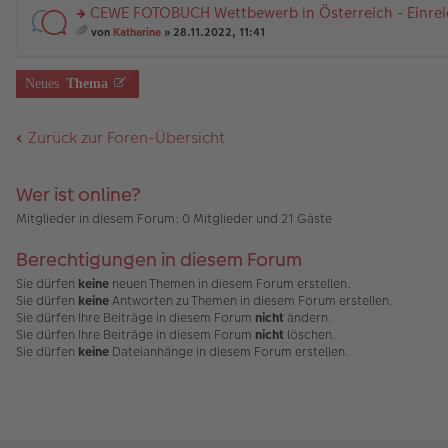
a
er
el
r
nh
a
CEWE FOTOBUCH Wettbewerb in Österreich - Einrei
g
B
es
u
än
m
ei
e
n
rs
g
t
von
Katharine
» 28.11.2022, 11:41
tr
n
g
te
e
A
es
a
er
el
r
nh
a
g
B
es
u
än
m
Neues
Thema
ei
e
n
g
t
tr
n
g
e
A
a
er
el
nh
Zurück zur Foren-Übersicht
g
B
es
än
ei
e
g
tr
n
e
a
er
Wer ist online?
g
B
ei
Mitglieder in diesem Forum: 0 Mitglieder und 21 Gäste
tr
a
Berechtigungen in diesem Forum
g
Sie dürfen
keine
neuen Themen in diesem Forum erstellen.
Sie dürfen
keine
Antworten zu Themen in diesem Forum erstellen.
Sie dürfen Ihre Beiträge in diesem Forum
nicht
ändern.
Sie dürfen Ihre Beiträge in diesem Forum
nicht
löschen.
Sie dürfen
keine
Dateianhänge in diesem Forum erstellen.