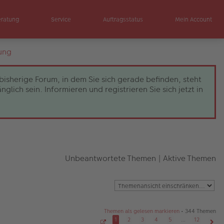
eratung
Service
Auftragsstatus
Mein Account
ung
bisherige Forum, in dem Sie sich gerade befinden, steht
ch sein. Informieren und registrieren Sie sich jetzt in
Unbeantwortete Themen
|
Aktive Themen
Themen als gelesen markieren
• 344 Themen
1
2
3
4
5
…
12