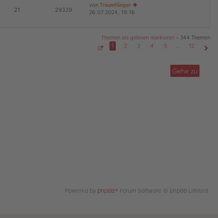
von
Traumfänger
tr
te
E
21
29339
26.07.2024, 19:16
a
r
e
G
g
B
u
ei
es
tr
te
Themen als gelesen markieren
• 344 Themen
a
r
1
2
3
4
5
…
12
g
B
S
Näch
ei
e
tr
i
Gehe zu
t
a
e
g
1
v
o
n
1
2
Powered by
phpBB
® Forum Software © phpBB Limited