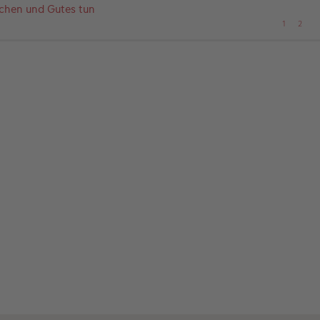
chen und Gutes tun
1
2