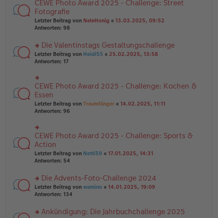
B
CEWE Photo Award 2025 - Challenge: Street
rs
es
ei
te
Fotografie
e
tr
r
n
Letzter Beitrag von
NeleHonig
«
13.03.2025, 09:52
a
u
er
Antworten:
98
g
n
B
g
ei
Die Valentinstags Gestaltungschallenge
el
tr
es
rs
Letzter Beitrag von
Heidi55
«
25.02.2025, 13:58
a
e
te
Antworten:
17
g
n
r
er
u
B
n
CEWE Photo Award 2025 - Challenge: Kochen &
rs
ei
g
te
Essen
tr
el
r
Letzter Beitrag von
Traumfänger
«
14.02.2025, 11:11
a
es
u
Antworten:
96
g
e
n
n
g
er
el
B
CEWE Photo Award 2025 - Challenge: Sports &
rs
es
ei
te
Action
e
tr
r
n
Letzter Beitrag von
Netti59
«
17.01.2025, 14:31
a
u
er
Antworten:
54
g
n
B
g
ei
Die Advents-Foto-Challenge 2024
el
tr
es
rs
Letzter Beitrag von
wamino
«
14.01.2025, 19:09
a
e
te
Antworten:
134
g
n
r
er
u
Ankündigung: Die Jahrbuchchallenge 2025
B
n