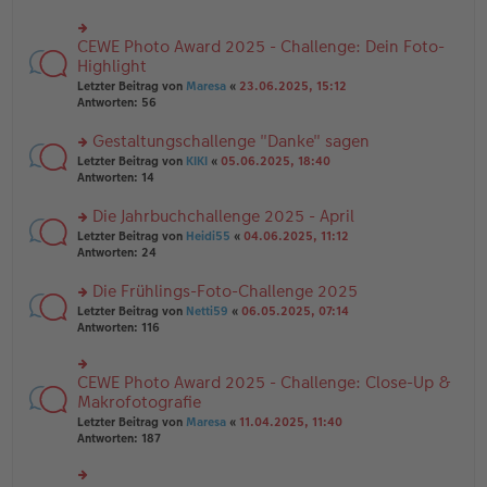
ei
u
e
tr
n
n
a
g
CEWE Photo Award 2025 - Challenge: Dein Foto-
er
rs
g
el
B
te
Highlight
es
ei
r
e
Letzter Beitrag von
Maresa
«
23.06.2025, 15:12
tr
u
n
Antworten:
56
a
n
er
g
g
B
Gestaltungschallenge "Danke" sagen
el
ei
es
rs
Letzter Beitrag von
KIKI
«
05.06.2025, 18:40
tr
e
te
Antworten:
14
a
n
r
g
er
u
Die Jahrbuchchallenge 2025 - April
B
n
rs
Letzter Beitrag von
Heidi55
«
04.06.2025, 11:12
ei
g
te
Antworten:
24
tr
el
r
a
es
u
Die Frühlings-Foto-Challenge 2025
g
e
n
n
rs
Letzter Beitrag von
Netti59
«
06.05.2025, 07:14
g
er
te
Antworten:
116
el
B
r
es
ei
u
e
tr
n
CEWE Photo Award 2025 - Challenge: Close-Up &
n
rs
a
g
er
te
Makrofotografie
g
el
B
r
Letzter Beitrag von
Maresa
«
11.04.2025, 11:40
es
ei
u
Antworten:
187
e
tr
n
n
a
g
er
g
el