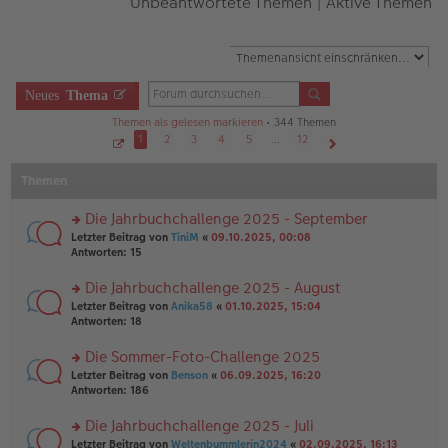
Unbeantwortete Themen
|
Aktive Themen
Neues
Thema
Themen als gelesen markieren
• 344 Themen
1
2
3
4
5
…
12
S
Nächste
e
Themen
i
t
e
1
Die Jahrbuchchallenge 2025 - September
v
o
rs
Letzter Beitrag von
TiniM
«
09.10.2025, 00:08
n
te
Antworten:
15
1
r
2
u
Die Jahrbuchchallenge 2025 - August
n
rs
Letzter Beitrag von
Anika58
«
01.10.2025, 15:04
g
te
Antworten:
18
el
r
es
u
Die Sommer-Foto-Challenge 2025
e
n
n
rs
Letzter Beitrag von
Benson
«
06.09.2025, 16:20
g
er
te
Antworten:
186
el
B
r
es
ei
u
Die Jahrbuchchallenge 2025 - Juli
e
tr
n
n
rs
Letzter Beitrag von
Weltenbummlerin2024
«
02.09.2025, 16:13
a