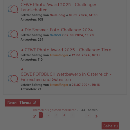
g
e
n
CEWE Photo Award 2025 - Challenge:
n
rs
g
er
te
Landschaften
el
B
r
Letzter Beitrag von
NeleHonig
«
16.09.2024, 14:30
es
ei
u
Antworten:
105
e
tr
n
n
a
g
er
Die Sommer-Foto-Challenge 2024
g
el
B
es
rs
Letzter Beitrag von
Netti59
«
02.09.2024, 13:20
ei
e
te
Antworten:
231
tr
n
r
a
er
u
CEWE Photo Award 2025 - Challenge: Tiere
g
B
n
rs
Letzter Beitrag von
Traumfänger
«
12.08.2024, 16:25
ei
g
te
Antworten:
110
tr
el
r
a
es
u
g
e
n
CEWE FOTOBUCH Wettbewerb in Österreich -
n
rs
g
er
te
Einreichen und Gutes tun
el
B
r
Letzter Beitrag von
Traumfänger
«
26.07.2024, 19:16
es
ei
u
Antworten:
21
e
tr
n
n
a
g
er
g
el
Neues
Thema
B
es
ei
e
Themen als gelesen markieren
• 344 Themen
tr
n
1
2
3
4
5
…
12
a
er
g
S
Nächste
B
e
Gehe zu
ei
i
t