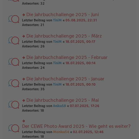
g
er
te
Antworten:
32
g
el
B
r
es
ei
u
Die Jahrbuchchallenge 2025 - Juni
e
tr
n
n
rs
Letzter Beitrag von
TiniM
«
05.08.2025, 22:31
a
g
er
te
Antworten:
21
g
el
B
r
es
ei
u
Die Jahrbuchchallenge 2025 - März
e
tr
n
n
rs
Letzter Beitrag von
TiniM
«
18.07.2025, 00:17
a
g
er
te
Antworten:
26
g
el
B
r
es
ei
u
Die Jahrbuchchallenge 2025 - Februar
e
tr
n
n
rs
Letzter Beitrag von
TiniM
«
18.07.2025, 00:14
a
g
er
te
Antworten:
24
g
el
B
r
es
ei
u
Die Jahrbuchchallenge 2025 - Januar
e
tr
n
n
rs
Letzter Beitrag von
TiniM
«
18.07.2025, 00:10
a
g
er
te
Antworten:
35
g
el
B
r
es
ei
u
Die Jahrbuchchallenge 2025 - Mai
e
tr
n
n
rs
Letzter Beitrag von
Anika58
«
07.07.2025, 17:26
a
g
er
te
Antworten:
18
g
el
B
r
es
ei
u
e
tr
n
Der CEWE Photo Award 2025 - Wie geht es weiter?
n
rs
a
g
er
te
Letzter Beitrag von
Monika54
«
02.07.2025, 12:46
g
el
B
r
Antworten:
18
es