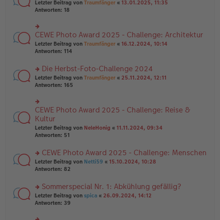
rs
Letzter Beitrag von
Traumfänger
«
13.01.2025, 11:35
ei
g
te
Antworten:
18
tr
el
r
a
es
u
g
e
n
CEWE Photo Award 2025 - Challenge: Architektur
n
rs
g
er
te
Letzter Beitrag von
Traumfänger
«
16.12.2024, 10:14
el
B
r
Antworten:
114
es
ei
u
e
tr
n
Die Herbst-Foto-Challenge 2024
n
a
g
er
rs
Letzter Beitrag von
Traumfänger
«
25.11.2024, 12:11
g
el
B
te
Antworten:
165
es
ei
r
e
tr
u
n
a
n
er
CEWE Photo Award 2025 - Challenge: Reise &
rs
g
g
B
te
Kultur
el
ei
r
Letzter Beitrag von
NeleHonig
«
11.11.2024, 09:34
es
tr
u
Antworten:
51
e
a
n
n
g
g
er
CEWE Photo Award 2025 - Challenge: Menschen
el
B
es
rs
Letzter Beitrag von
Netti59
«
15.10.2024, 10:28
ei
e
te
Antworten:
82
tr
n
r
a
er
u
Sommerspecial Nr. 1: Abkühlung gefällig?
g
B
n
rs
Letzter Beitrag von
spica
«
26.09.2024, 14:12
ei
g
te
Antworten:
39
tr
el
r
a
es
u