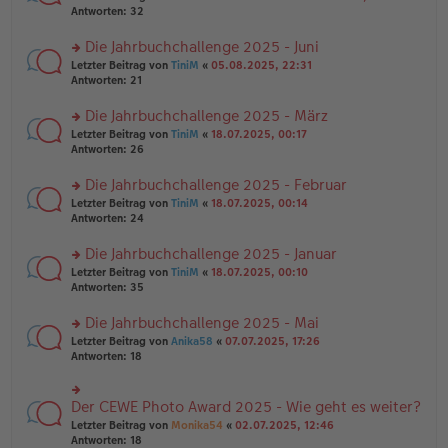
g
er
te
Antworten:
32
g
el
B
r
es
ei
u
Die Jahrbuchchallenge 2025 - Juni
e
tr
n
n
rs
Letzter Beitrag von
TiniM
«
05.08.2025, 22:31
a
g
er
te
Antworten:
21
g
el
B
r
es
ei
u
Die Jahrbuchchallenge 2025 - März
e
tr
n
n
rs
Letzter Beitrag von
TiniM
«
18.07.2025, 00:17
a
g
er
te
Antworten:
26
g
el
B
r
es
ei
u
Die Jahrbuchchallenge 2025 - Februar
e
tr
n
n
rs
Letzter Beitrag von
TiniM
«
18.07.2025, 00:14
a
g
er
te
Antworten:
24
g
el
B
r
es
ei
u
Die Jahrbuchchallenge 2025 - Januar
e
tr
n
n
rs
Letzter Beitrag von
TiniM
«
18.07.2025, 00:10
a
g
er
te
Antworten:
35
g
el
B
r
es
ei
u
Die Jahrbuchchallenge 2025 - Mai
e
tr
n
n
rs
Letzter Beitrag von
Anika58
«
07.07.2025, 17:26
a
g
er
te
Antworten:
18
g
el
B
r
es
ei
u
e
tr
n
Der CEWE Photo Award 2025 - Wie geht es weiter?
n
rs
a
g
er
te
Letzter Beitrag von
Monika54
«
02.07.2025, 12:46
g
el
B
r
Antworten:
18
es