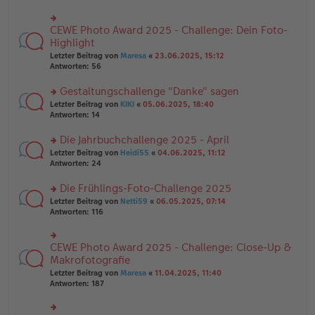
ei
u
e
tr
n
n
a
g
CEWE Photo Award 2025 - Challenge: Dein Foto-
er
rs
g
el
B
te
Highlight
es
ei
r
e
Letzter Beitrag von
Maresa
«
23.06.2025, 15:12
tr
u
n
Antworten:
56
a
n
er
g
g
B
Gestaltungschallenge "Danke" sagen
el
ei
es
rs
Letzter Beitrag von
KIKI
«
05.06.2025, 18:40
tr
e
te
Antworten:
14
a
n
r
g
er
u
Die Jahrbuchchallenge 2025 - April
B
n
rs
Letzter Beitrag von
Heidi55
«
04.06.2025, 11:12
ei
g
te
Antworten:
24
tr
el
r
a
es
u
Die Frühlings-Foto-Challenge 2025
g
e
n
n
rs
Letzter Beitrag von
Netti59
«
06.05.2025, 07:14
g
er
te
Antworten:
116
el
B
r
es
ei
u
e
tr
n
CEWE Photo Award 2025 - Challenge: Close-Up &
n
rs
a
g
er
te
Makrofotografie
g
el
B
r
Letzter Beitrag von
Maresa
«
11.04.2025, 11:40
es
ei
u
Antworten:
187
e
tr
n
n
a
g
er
g
el