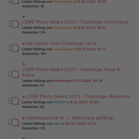
rs
Letzter Beitrag von
Traumfänger
«
13.01.2025, 11:35
ei
g
te
Antworten:
18
tr
el
r
a
es
u
g
e
n
CEWE Photo Award 2025 - Challenge: Architektur
n
rs
g
er
te
Letzter Beitrag von
Traumfänger
«
16.12.2024, 10:14
el
B
r
Antworten:
114
es
ei
u
e
tr
n
Die Herbst-Foto-Challenge 2024
n
a
g
er
rs
Letzter Beitrag von
Traumfänger
«
25.11.2024, 12:11
g
el
B
te
Antworten:
165
es
ei
r
e
tr
u
n
a
n
er
CEWE Photo Award 2025 - Challenge: Reise &
rs
g
g
B
te
Kultur
el
ei
r
Letzter Beitrag von
NeleHonig
«
11.11.2024, 09:34
es
tr
u
Antworten:
51
e
a
n
n
g
g
er
CEWE Photo Award 2025 - Challenge: Menschen
el
B
es
rs
Letzter Beitrag von
Netti59
«
15.10.2024, 10:28
ei
e
te
Antworten:
82
tr
n
r
a
er
u
Sommerspecial Nr. 1: Abkühlung gefällig?
g
B
n
rs
Letzter Beitrag von
spica
«
26.09.2024, 14:12
ei
g
te
Antworten:
39
tr
el
r
a
es
u