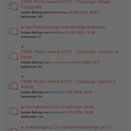
B
CEWE Photo Award 2025 - Challenge: Street
rs
es
ei
te
Fotografie
e
tr
r
n
Letzter Beitrag von
NeleHonig
«
13.03.2025, 09:52
a
u
er
Antworten:
98
g
n
B
g
ei
Die Valentinstags Gestaltungschallenge
el
tr
es
rs
Letzter Beitrag von
Heidi55
«
25.02.2025, 13:58
a
e
te
Antworten:
17
g
n
r
er
u
B
n
CEWE Photo Award 2025 - Challenge: Kochen &
rs
ei
g
te
Essen
tr
el
r
Letzter Beitrag von
Traumfänger
«
14.02.2025, 11:11
a
es
u
Antworten:
96
g
e
n
n
g
er
el
B
CEWE Photo Award 2025 - Challenge: Sports &
rs
es
ei
te
Action
e
tr
r
n
Letzter Beitrag von
Netti59
«
17.01.2025, 14:31
a
u
er
Antworten:
54
g
n
B
g
ei
Die Advents-Foto-Challenge 2024
el
tr
es
rs
Letzter Beitrag von
wamino
«
14.01.2025, 19:09
a
e
te
Antworten:
134
g
n
r
er
u
Ankündigung: Die Jahrbuchchallenge 2025
B
n