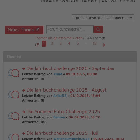
Unbeantwortete Themen
|
Aktive Themen
Neues
Thema
Themen als gelesen markieren
• 344 Themen
1
2
3
4
5
…
12
S
Nächste
e
Themen
i
t
e
1
Die Jahrbuchchallenge 2025 - September
v
o
rs
Letzter Beitrag von
TiniM
«
09.10.2025, 00:08
n
te
Antworten:
15
1
r
2
u
Die Jahrbuchchallenge 2025 - August
n
rs
Letzter Beitrag von
Anika58
«
01.10.2025, 15:04
g
te
Antworten:
18
el
r
es
u
Die Sommer-Foto-Challenge 2025
e
n
n
rs
Letzter Beitrag von
Benson
«
06.09.2025, 16:20
g
er
te
Antworten:
186
el
B
r
es
ei
u
Die Jahrbuchchallenge 2025 - Juli
e
tr
n
n
rs
Letzter Beitrag von
Weltenbummlerin2024
«
02.09.2025, 16:13
a