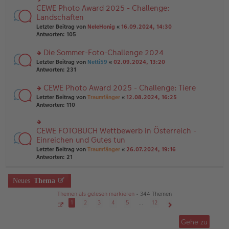
g
e
n
CEWE Photo Award 2025 - Challenge:
n
rs
g
er
te
Landschaften
el
B
r
Letzter Beitrag von
NeleHonig
«
16.09.2024, 14:30
es
ei
u
Antworten:
105
e
tr
n
n
a
g
er
Die Sommer-Foto-Challenge 2024
g
el
B
es
rs
Letzter Beitrag von
Netti59
«
02.09.2024, 13:20
ei
e
te
Antworten:
231
tr
n
r
a
er
u
CEWE Photo Award 2025 - Challenge: Tiere
g
B
n
rs
Letzter Beitrag von
Traumfänger
«
12.08.2024, 16:25
ei
g
te
Antworten:
110
tr
el
r
a
es
u
g
e
n
CEWE FOTOBUCH Wettbewerb in Österreich -
n
rs
g
er
te
Einreichen und Gutes tun
el
B
r
Letzter Beitrag von
Traumfänger
«
26.07.2024, 19:16
es
ei
u
Antworten:
21
e
tr
n
n
a
g
er
g
el
Neues
Thema
B
es
ei
e
Themen als gelesen markieren
• 344 Themen
tr
n
1
2
3
4
5
…
12
a
er
g
S
Nächste
B
e
Gehe zu
ei
i
t