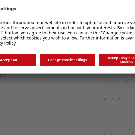
akrofotografie
1
…
9
10
11
12
13
afie
1
…
3
4
5
6
7
1
2
sen
1
…
3
4
5
6
7
ion
1
2
3
4
1
…
5
6
7
8
9
1
2