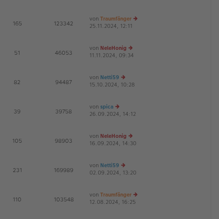
g
B
u
ei
es
von
Traumfänger
tr
te
E
165
123342
25.11.2024, 12:11
a
r
e
G
g
B
u
ei
es
von
NeleHonig
tr
te
E
51
46053
11.11.2024, 09:34
e
a
r
G
u
g
B
es
ei
von
Netti59
te
tr
E
82
94487
15.10.2024, 10:28
e
r
a
G
u
B
g
es
ei
von
spica
te
tr
E
39
39758
26.09.2024, 14:12
e
r
a
G
u
B
g
es
ei
von
NeleHonig
te
tr
E
105
98903
16.09.2024, 14:30
r
a
e
G
B
g
u
ei
es
von
Netti59
tr
te
E
231
169989
02.09.2024, 13:20
a
e
r
G
g
u
B
es
ei
von
Traumfänger
te
tr
E
110
103548
12.08.2024, 16:25
r
a
e
G
B
g
u
ei
es