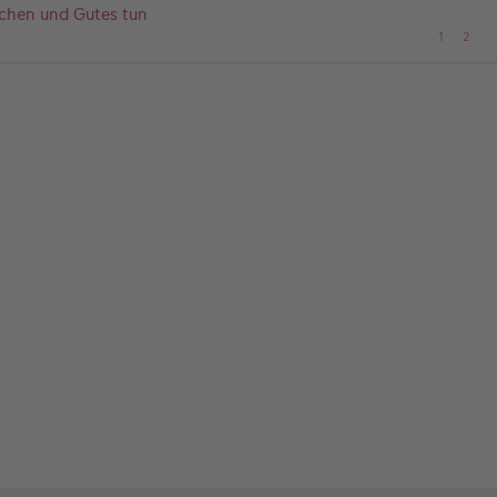
chen und Gutes tun
1
2