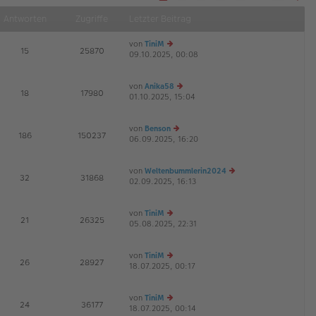
S
Näch
e
Antworten
Zugriffe
Letzter Beitrag
i
t
e
von
TiniM
1
E
15
25870
v
09.10.2025, 00:08
e
G
o
u
n
1
es
2
von
Anika58
te
E
18
17980
01.10.2025, 15:04
r
e
G
B
u
ei
es
von
Benson
tr
te
E
186
150237
06.09.2025, 16:20
a
e
r
G
g
u
B
es
ei
von
Weltenbummlerin2024
te
tr
E
32
31868
02.09.2025, 16:13
r
a
e
G
B
g
u
ei
es
von
TiniM
tr
te
E
21
26325
05.08.2025, 22:31
e
a
r
G
u
g
B
es
ei
von
TiniM
te
tr
E
26
28927
18.07.2025, 00:17
r
e
a
G
B
u
g
ei
es
von
TiniM
tr
te
E
24
36177
18.07.2025, 00:14
a
r
e
G