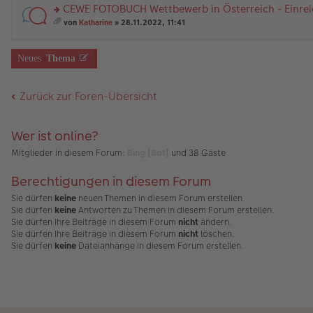
a
er
el
r
nh
a
CEWE FOTOBUCH Wettbewerb in Österreich - Einrei
g
B
es
u
än
m
ei
e
n
rs
g
t
von
Katharine
» 28.11.2022, 11:41
tr
n
g
te
e
A
es
a
er
el
r
nh
a
g
B
es
u
än
m
Neues
Thema
ei
e
n
g
t
tr
n
g
e
A
a
er
el
nh
Zurück zur Foren-Übersicht
g
B
es
än
ei
e
g
tr
n
e
a
er
Wer ist online?
g
B
ei
Mitglieder in diesem Forum:
Bing [Bot]
und 38 Gäste
tr
a
Berechtigungen in diesem Forum
g
Sie dürfen
keine
neuen Themen in diesem Forum erstellen.
Sie dürfen
keine
Antworten zu Themen in diesem Forum erstellen.
Sie dürfen Ihre Beiträge in diesem Forum
nicht
ändern.
Sie dürfen Ihre Beiträge in diesem Forum
nicht
löschen.
Sie dürfen
keine
Dateianhänge in diesem Forum erstellen.