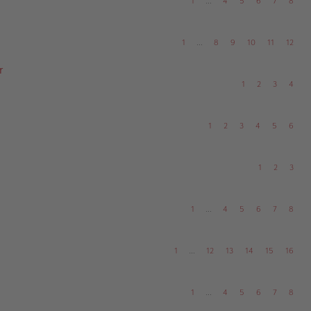
1
…
4
5
6
7
8
1
…
8
9
10
11
12
r
1
2
3
4
1
2
3
4
5
6
1
2
3
1
…
4
5
6
7
8
1
…
12
13
14
15
16
1
…
4
5
6
7
8