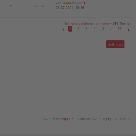
von
Traumfänger
tr
te
E
21
29367
26.07.2024, 19:16
a
r
e
G
g
B
u
ei
es
tr
te
Themen als gelesen markieren
• 344 Themen
a
r
1
2
3
4
5
…
12
g
B
S
Näch
ei
e
tr
i
Gehe zu
t
a
e
g
1
v
o
n
1
2
Powered by
phpBB
® Forum Software © phpBB Limited