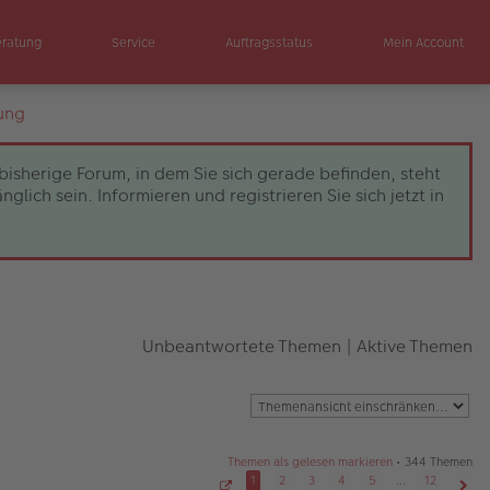
eratung
Service
Auftragsstatus
Mein Account
ung
bisherige Forum, in dem Sie sich gerade befinden, steht
ch sein. Informieren und registrieren Sie sich jetzt in
Unbeantwortete Themen
|
Aktive Themen
Themen als gelesen markieren
• 344 Themen
1
2
3
4
5
…
12