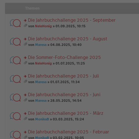
Themen
Die Jahrbuchchallenge 2025 - September
rs
von
NeleHonig
» 01.09.2025, 10:15
te
es
r
a
Die Jahrbuchchallenge 2025 - August
u
m
n
rs
t
von
Maresa
» 04.08.2025, 10:40
g
te
A
es
el
r
nh
a
Die Sommer-Foto-Challenge 2025
es
u
än
m
e
n
rs
g
t
von
NeleHonig
» 01.07.2025, 11:25
n
g
te
e
A
es
er
el
r
nh
a
Die Jahrbuchchallenge 2025 - Juli
B
es
u
än
m
ei
e
n
rs
g
t
von
Maresa
» 01.07.2025, 11:34
tr
n
g
te
e
A
es
a
er
el
r
nh
a
Die Jahrbuchchallenge 2025 - Juni
g
B
es
u
än
m
ei
e
n
rs
g
t
von
Maresa
» 28.05.2025, 14:54
tr
n
g
te
e
A
es
a
er
el
r
nh
a
Die Jahrbuchchallenge 2025 - März
g
B
es
u
än
m
ei
e
n
rs
g
t
von
MonikaB
» 03.03.2025, 15:24
tr
n
g
te
e
A
es
a
er
el
r
nh
a
Die Jahrbuchchallenge 2025 - Februar
g
B
es
u
än
m
ei
e
n
rs
g
t
von
MonikaB
» 03.02.2025, 10:05