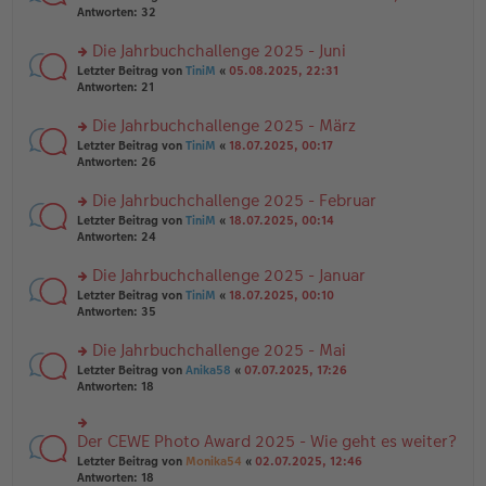
g
er
te
Antworten:
32
g
el
B
r
es
ei
u
Die Jahrbuchchallenge 2025 - Juni
e
tr
n
n
rs
Letzter Beitrag von
TiniM
«
05.08.2025, 22:31
a
g
er
te
Antworten:
21
g
el
B
r
es
ei
u
Die Jahrbuchchallenge 2025 - März
e
tr
n
n
rs
Letzter Beitrag von
TiniM
«
18.07.2025, 00:17
a
g
er
te
Antworten:
26
g
el
B
r
es
ei
u
Die Jahrbuchchallenge 2025 - Februar
e
tr
n
n
rs
Letzter Beitrag von
TiniM
«
18.07.2025, 00:14
a
g
er
te
Antworten:
24
g
el
B
r
es
ei
u
Die Jahrbuchchallenge 2025 - Januar
e
tr
n
n
rs
Letzter Beitrag von
TiniM
«
18.07.2025, 00:10
a
g
er
te
Antworten:
35
g
el
B
r
es
ei
u
Die Jahrbuchchallenge 2025 - Mai
e
tr
n
n
rs
Letzter Beitrag von
Anika58
«
07.07.2025, 17:26
a
g
er
te
Antworten:
18
g
el
B
r
es
ei
u
e
tr
n
Der CEWE Photo Award 2025 - Wie geht es weiter?
n
rs
a
g
er
te
Letzter Beitrag von
Monika54
«
02.07.2025, 12:46
g
el
B
r
Antworten:
18
es