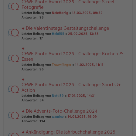
B
CEWE Photo Award 2025 - Challenge: Street
rs
es
ei
te
Fotografie
e
tr
r
n
Letzter Beitrag von
NeleHonig
«
13.03.2025, 09:52
a
u
er
Antworten:
98
g
n
B
g
ei
Die Valentinstags Gestaltungschallenge
el
tr
es
rs
Letzter Beitrag von
Heidi55
«
25.02.2025, 13:58
a
e
te
Antworten:
17
g
n
r
er
u
B
n
CEWE Photo Award 2025 - Challenge: Kochen &
rs
ei
g
te
Essen
tr
el
r
Letzter Beitrag von
Traumfänger
«
14.02.2025, 11:11
a
es
u
Antworten:
96
g
e
n
n
g
er
el
B
CEWE Photo Award 2025 - Challenge: Sports &
rs
es
ei
te
Action
e
tr
r
n
Letzter Beitrag von
Netti59
«
17.01.2025, 14:31
a
u
er
Antworten:
54
g
n
B
g
ei
Die Advents-Foto-Challenge 2024
el
tr
es
rs
Letzter Beitrag von
wamino
«
14.01.2025, 19:09
a
e
te
Antworten:
134
g
n
r
er
u
Ankündigung: Die Jahrbuchchallenge 2025
B
n