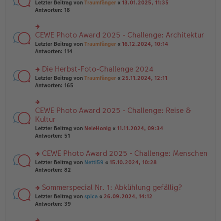
rs
Letzter Beitrag von
Traumfänger
«
13.01.2025, 11:35
ei
g
te
Antworten:
18
tr
el
r
a
es
u
g
e
n
CEWE Photo Award 2025 - Challenge: Architektur
n
rs
g
er
te
Letzter Beitrag von
Traumfänger
«
16.12.2024, 10:14
el
B
r
Antworten:
114
es
ei
u
e
tr
n
Die Herbst-Foto-Challenge 2024
n
a
g
er
rs
Letzter Beitrag von
Traumfänger
«
25.11.2024, 12:11
g
el
B
te
Antworten:
165
es
ei
r
e
tr
u
n
a
n
er
CEWE Photo Award 2025 - Challenge: Reise &
rs
g
g
B
te
Kultur
el
ei
r
Letzter Beitrag von
NeleHonig
«
11.11.2024, 09:34
es
tr
u
Antworten:
51
e
a
n
n
g
g
er
CEWE Photo Award 2025 - Challenge: Menschen
el
B
es
rs
Letzter Beitrag von
Netti59
«
15.10.2024, 10:28
ei
e
te
Antworten:
82
tr
n
r
a
er
u
Sommerspecial Nr. 1: Abkühlung gefällig?
g
B
n
rs
Letzter Beitrag von
spica
«
26.09.2024, 14:12
ei
g
te
Antworten:
39
tr
el
r
a
es
u