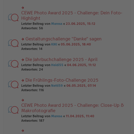
ei
u
e
tr
n
n
a
g
CEWE Photo Award 2025 - Challenge: Dein Foto-
er
rs
g
el
B
te
Highlight
es
ei
r
e
Letzter Beitrag von
Maresa
«
23.06.2025, 15:12
tr
u
n
Antworten:
56
a
n
er
g
g
B
Gestaltungschallenge "Danke" sagen
el
ei
es
rs
Letzter Beitrag von
KIKI
«
05.06.2025, 18:40
tr
e
te
Antworten:
14
a
n
r
g
er
u
Die Jahrbuchchallenge 2025 - April
B
n
rs
Letzter Beitrag von
Heidi55
«
04.06.2025, 11:12
ei
g
te
Antworten:
24
tr
el
r
a
es
u
Die Frühlings-Foto-Challenge 2025
g
e
n
n
rs
Letzter Beitrag von
Netti59
«
06.05.2025, 07:14
g
er
te
Antworten:
116
el
B
r
es
ei
u
e
tr
n
CEWE Photo Award 2025 - Challenge: Close-Up &
n
rs
a
g
er
te
Makrofotografie
g
el
B
r
Letzter Beitrag von
Maresa
«
11.04.2025, 11:40
es
ei
u
Antworten:
187
e
tr
n
n
a
g
er
g
el