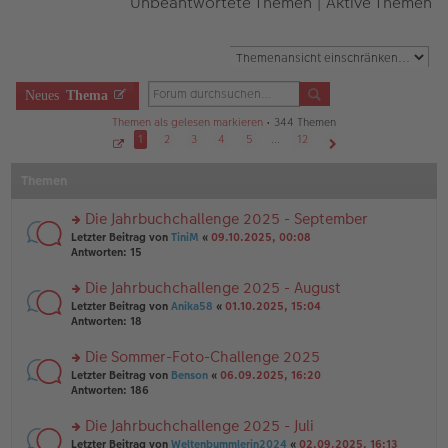
Unbeantwortete Themen
|
Aktive Themen
Neues
Thema
Themen als gelesen markieren
• 344 Themen
1
2
3
4
5
…
12
S
Nächste
e
Themen
i
t
e
1
Die Jahrbuchchallenge 2025 - September
v
o
rs
Letzter Beitrag von
TiniM
«
09.10.2025, 00:08
n
te
Antworten:
15
1
r
2
u
Die Jahrbuchchallenge 2025 - August
n
rs
Letzter Beitrag von
Anika58
«
01.10.2025, 15:04
g
te
Antworten:
18
el
r
es
u
Die Sommer-Foto-Challenge 2025
e
n
n
rs
Letzter Beitrag von
Benson
«
06.09.2025, 16:20
g
er
te
Antworten:
186
el
B
r
es
ei
u
Die Jahrbuchchallenge 2025 - Juli
e
tr
n
n
rs
Letzter Beitrag von
Weltenbummlerin2024
«
02.09.2025, 16:13
a