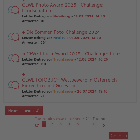
g
e
n
CEWE Photo Award 2025 - Challenge:
n
rs
g
er
te
Landschaften
el
B
r
Letzter Beitrag von
NeleHonig
«
16.09.2024, 14:30
es
ei
u
Antworten:
105
e
tr
n
n
a
g
er
Die Sommer-Foto-Challenge 2024
g
el
B
es
rs
Letzter Beitrag von
Netti59
«
02.09.2024, 13:20
ei
e
te
Antworten:
231
tr
n
r
a
er
u
CEWE Photo Award 2025 - Challenge: Tiere
g
B
n
rs
Letzter Beitrag von
Traumfänger
«
12.08.2024, 16:25
ei
g
te
Antworten:
110
tr
el
r
a
es
u
g
e
n
CEWE FOTOBUCH Wettbewerb in Österreich -
n
rs
g
er
te
Einreichen und Gutes tun
el
B
r
Letzter Beitrag von
Traumfänger
«
26.07.2024, 19:16
es
ei
u
Antworten:
21
e
tr
n
n
a
g
er
g
el
Neues
Thema
B
es
ei
e
Themen als gelesen markieren
• 344 Themen
tr
n
1
2
3
4
5
…
12
a
er
g
S
Nächste
B
e
Gehe zu
ei
i
t