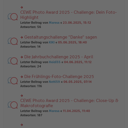
ei
u
e
tr
n
n
a
g
CEWE Photo Award 2025 - Challenge: Dein Foto-
er
rs
g
el
B
te
Highlight
es
ei
r
e
Letzter Beitrag von
Maresa
«
23.06.2025, 15:12
tr
u
n
Antworten:
56
a
n
er
g
g
B
Gestaltungschallenge "Danke" sagen
el
ei
es
rs
Letzter Beitrag von
KIKI
«
05.06.2025, 18:40
tr
e
te
Antworten:
14
a
n
r
g
er
u
Die Jahrbuchchallenge 2025 - April
B
n
rs
Letzter Beitrag von
Heidi55
«
04.06.2025, 11:12
ei
g
te
Antworten:
24
tr
el
r
a
es
u
Die Frühlings-Foto-Challenge 2025
g
e
n
n
rs
Letzter Beitrag von
Netti59
«
06.05.2025, 07:14
g
er
te
Antworten:
116
el
B
r
es
ei
u
e
tr
n
CEWE Photo Award 2025 - Challenge: Close-Up &
n
rs
a
g
er
te
Makrofotografie
g
el
B
r
Letzter Beitrag von
Maresa
«
11.04.2025, 11:40
es
ei
u
Antworten:
187
e
tr
n
n
a
g
er
g
el