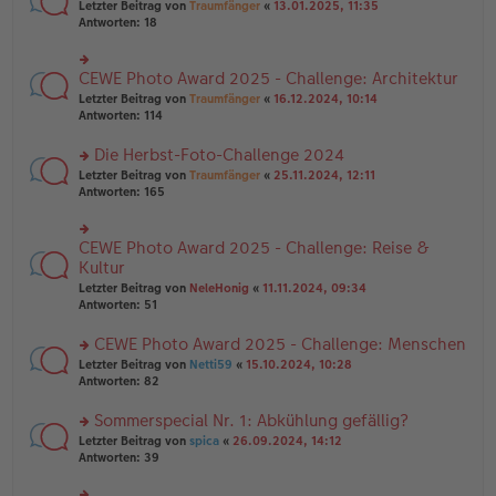
rs
Letzter Beitrag von
Traumfänger
«
13.01.2025, 11:35
ei
g
te
Antworten:
18
tr
el
r
a
es
u
g
e
n
CEWE Photo Award 2025 - Challenge: Architektur
n
rs
g
er
te
Letzter Beitrag von
Traumfänger
«
16.12.2024, 10:14
el
B
r
Antworten:
114
es
ei
u
e
tr
n
Die Herbst-Foto-Challenge 2024
n
a
g
er
rs
Letzter Beitrag von
Traumfänger
«
25.11.2024, 12:11
g
el
B
te
Antworten:
165
es
ei
r
e
tr
u
n
a
n
er
CEWE Photo Award 2025 - Challenge: Reise &
rs
g
g
B
te
Kultur
el
ei
r
Letzter Beitrag von
NeleHonig
«
11.11.2024, 09:34
es
tr
u
Antworten:
51
e
a
n
n
g
g
er
CEWE Photo Award 2025 - Challenge: Menschen
el
B
es
rs
Letzter Beitrag von
Netti59
«
15.10.2024, 10:28
ei
e
te
Antworten:
82
tr
n
r
a
er
u
Sommerspecial Nr. 1: Abkühlung gefällig?
g
B
n
rs
Letzter Beitrag von
spica
«
26.09.2024, 14:12
ei
g
te
Antworten:
39
tr
el
r
a
es
u