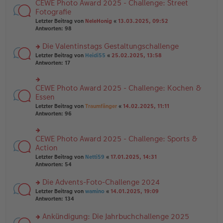
B
CEWE Photo Award 2025 - Challenge: Street
rs
es
ei
te
Fotografie
e
tr
r
n
Letzter Beitrag von
NeleHonig
«
13.03.2025, 09:52
a
u
er
Antworten:
98
g
n
B
g
ei
Die Valentinstags Gestaltungschallenge
el
tr
es
rs
Letzter Beitrag von
Heidi55
«
25.02.2025, 13:58
a
e
te
Antworten:
17
g
n
r
er
u
B
n
CEWE Photo Award 2025 - Challenge: Kochen &
rs
ei
g
te
Essen
tr
el
r
Letzter Beitrag von
Traumfänger
«
14.02.2025, 11:11
a
es
u
Antworten:
96
g
e
n
n
g
er
el
B
CEWE Photo Award 2025 - Challenge: Sports &
rs
es
ei
te
Action
e
tr
r
n
Letzter Beitrag von
Netti59
«
17.01.2025, 14:31
a
u
er
Antworten:
54
g
n
B
g
ei
Die Advents-Foto-Challenge 2024
el
tr
es
rs
Letzter Beitrag von
wamino
«
14.01.2025, 19:09
a
e
te
Antworten:
134
g
n
r
er
u
Ankündigung: Die Jahrbuchchallenge 2025
B
n