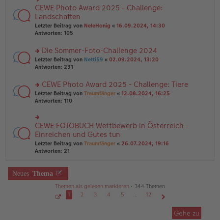
g
e
n
CEWE Photo Award 2025 - Challenge:
n
rs
g
er
te
Landschaften
el
B
r
Letzter Beitrag von
NeleHonig
«
16.09.2024, 14:30
es
ei
u
Antworten:
105
e
tr
n
n
a
g
er
Die Sommer-Foto-Challenge 2024
g
el
B
es
rs
Letzter Beitrag von
Netti59
«
02.09.2024, 13:20
ei
e
te
Antworten:
231
tr
n
r
a
er
u
CEWE Photo Award 2025 - Challenge: Tiere
g
B
n
rs
Letzter Beitrag von
Traumfänger
«
12.08.2024, 16:25
ei
g
te
Antworten:
110
tr
el
r
a
es
u
g
e
n
CEWE FOTOBUCH Wettbewerb in Österreich -
n
rs
g
er
te
Einreichen und Gutes tun
el
B
r
Letzter Beitrag von
Traumfänger
«
26.07.2024, 19:16
es
ei
u
Antworten:
21
e
tr
n
n
a
g
er
g
el
Neues
Thema
B
es
ei
e
Themen als gelesen markieren
• 344 Themen
tr
n
1
2
3
4
5
…
12
a
er
g
S
Nächste
B
e
Gehe zu
ei
i
t