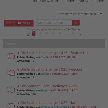
Unbeantwortete Themen
|
Aktive Themen
Neues
Thema
Themen als gelesen markieren
• 344 Themen
1
2
3
4
5
…
12
S
Nächste
e
Themen
i
t
e
1
Die Jahrbuchchallenge 2025 - September
v
o
rs
Letzter Beitrag von
TiniM
«
09.10.2025, 00:08
n
te
Antworten:
15
1
r
2
u
Die Jahrbuchchallenge 2025 - August
n
rs
Letzter Beitrag von
Anika58
«
01.10.2025, 15:04
g
te
Antworten:
18
el
r
es
u
Die Sommer-Foto-Challenge 2025
e
n
n
rs
Letzter Beitrag von
Benson
«
06.09.2025, 16:20
g
er
te
Antworten:
186
el
B
r
es
ei
u
Die Jahrbuchchallenge 2025 - Juli
e
tr
n
n
rs
Letzter Beitrag von
Weltenbummlerin2024
«
02.09.2025, 16:13
a