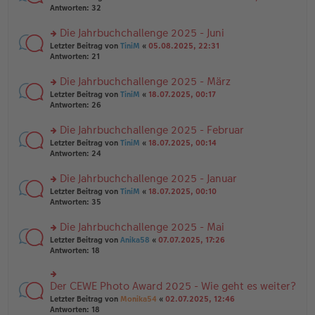
g
er
te
Antworten:
32
g
el
B
r
es
ei
u
Die Jahrbuchchallenge 2025 - Juni
e
tr
n
n
rs
Letzter Beitrag von
TiniM
«
05.08.2025, 22:31
a
g
er
te
Antworten:
21
g
el
B
r
es
ei
u
Die Jahrbuchchallenge 2025 - März
e
tr
n
n
rs
Letzter Beitrag von
TiniM
«
18.07.2025, 00:17
a
g
er
te
Antworten:
26
g
el
B
r
es
ei
u
Die Jahrbuchchallenge 2025 - Februar
e
tr
n
n
rs
Letzter Beitrag von
TiniM
«
18.07.2025, 00:14
a
g
er
te
Antworten:
24
g
el
B
r
es
ei
u
Die Jahrbuchchallenge 2025 - Januar
e
tr
n
n
rs
Letzter Beitrag von
TiniM
«
18.07.2025, 00:10
a
g
er
te
Antworten:
35
g
el
B
r
es
ei
u
Die Jahrbuchchallenge 2025 - Mai
e
tr
n
n
rs
Letzter Beitrag von
Anika58
«
07.07.2025, 17:26
a
g
er
te
Antworten:
18
g
el
B
r
es
ei
u
e
tr
n
Der CEWE Photo Award 2025 - Wie geht es weiter?
n
rs
a
g
er
te
Letzter Beitrag von
Monika54
«
02.07.2025, 12:46
g
el
B
r
Antworten:
18
es