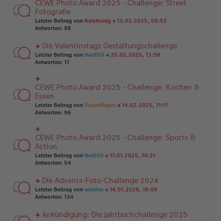
B
CEWE Photo Award 2025 - Challenge: Street
rs
es
ei
te
Fotografie
e
tr
r
n
Letzter Beitrag von
NeleHonig
«
13.03.2025, 09:52
a
u
er
Antworten:
98
g
n
B
g
ei
Die Valentinstags Gestaltungschallenge
el
tr
es
rs
Letzter Beitrag von
Heidi55
«
25.02.2025, 13:58
a
e
te
Antworten:
17
g
n
r
er
u
B
n
CEWE Photo Award 2025 - Challenge: Kochen &
rs
ei
g
te
Essen
tr
el
r
Letzter Beitrag von
Traumfänger
«
14.02.2025, 11:11
a
es
u
Antworten:
96
g
e
n
n
g
er
el
B
CEWE Photo Award 2025 - Challenge: Sports &
rs
es
ei
te
Action
e
tr
r
n
Letzter Beitrag von
Netti59
«
17.01.2025, 14:31
a
u
er
Antworten:
54
g
n
B
g
ei
Die Advents-Foto-Challenge 2024
el
tr
es
rs
Letzter Beitrag von
wamino
«
14.01.2025, 19:09
a
e
te
Antworten:
134
g
n
r
er
u
Ankündigung: Die Jahrbuchchallenge 2025
B
n