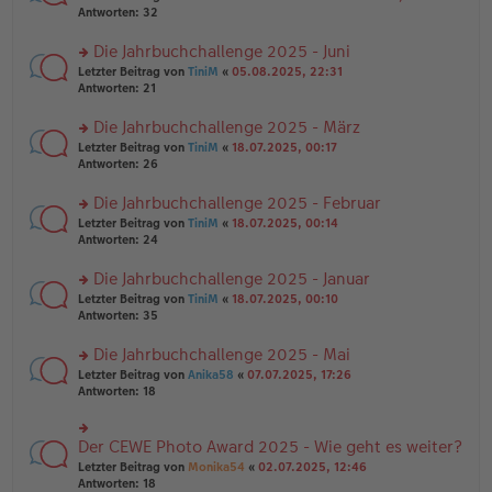
g
er
te
Antworten:
32
g
el
B
r
es
ei
u
Die Jahrbuchchallenge 2025 - Juni
e
tr
n
n
rs
Letzter Beitrag von
TiniM
«
05.08.2025, 22:31
a
g
er
te
Antworten:
21
g
el
B
r
es
ei
u
Die Jahrbuchchallenge 2025 - März
e
tr
n
n
rs
Letzter Beitrag von
TiniM
«
18.07.2025, 00:17
a
g
er
te
Antworten:
26
g
el
B
r
es
ei
u
Die Jahrbuchchallenge 2025 - Februar
e
tr
n
n
rs
Letzter Beitrag von
TiniM
«
18.07.2025, 00:14
a
g
er
te
Antworten:
24
g
el
B
r
es
ei
u
Die Jahrbuchchallenge 2025 - Januar
e
tr
n
n
rs
Letzter Beitrag von
TiniM
«
18.07.2025, 00:10
a
g
er
te
Antworten:
35
g
el
B
r
es
ei
u
Die Jahrbuchchallenge 2025 - Mai
e
tr
n
n
rs
Letzter Beitrag von
Anika58
«
07.07.2025, 17:26
a
g
er
te
Antworten:
18
g
el
B
r
es
ei
u
e
tr
n
Der CEWE Photo Award 2025 - Wie geht es weiter?
n
rs
a
g
er
te
Letzter Beitrag von
Monika54
«
02.07.2025, 12:46
g
el
B
r
Antworten:
18
es