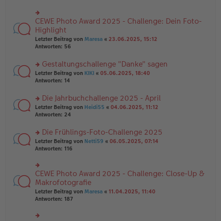
ei
u
e
tr
n
n
a
g
CEWE Photo Award 2025 - Challenge: Dein Foto-
er
rs
g
el
B
te
Highlight
es
ei
r
e
Letzter Beitrag von
Maresa
«
23.06.2025, 15:12
tr
u
n
Antworten:
56
a
n
er
g
g
B
Gestaltungschallenge "Danke" sagen
el
ei
es
rs
Letzter Beitrag von
KIKI
«
05.06.2025, 18:40
tr
e
te
Antworten:
14
a
n
r
g
er
u
Die Jahrbuchchallenge 2025 - April
B
n
rs
Letzter Beitrag von
Heidi55
«
04.06.2025, 11:12
ei
g
te
Antworten:
24
tr
el
r
a
es
u
Die Frühlings-Foto-Challenge 2025
g
e
n
n
rs
Letzter Beitrag von
Netti59
«
06.05.2025, 07:14
g
er
te
Antworten:
116
el
B
r
es
ei
u
e
tr
n
CEWE Photo Award 2025 - Challenge: Close-Up &
n
rs
a
g
er
te
Makrofotografie
g
el
B
r
Letzter Beitrag von
Maresa
«
11.04.2025, 11:40
es
ei
u
Antworten:
187
e
tr
n
n
a
g
er
g
el