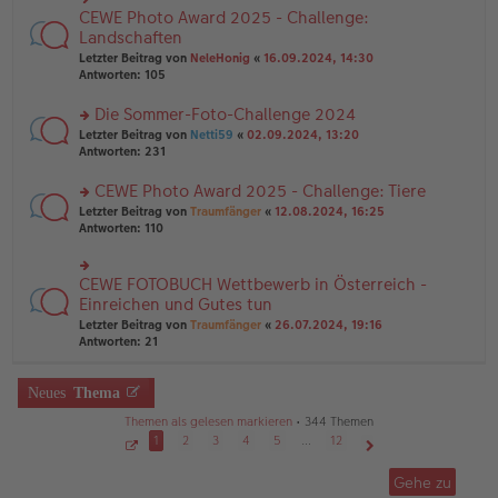
g
e
n
CEWE Photo Award 2025 - Challenge:
n
rs
g
er
te
Landschaften
el
B
r
Letzter Beitrag von
NeleHonig
«
16.09.2024, 14:30
es
ei
u
Antworten:
105
e
tr
n
n
a
g
er
Die Sommer-Foto-Challenge 2024
g
el
B
es
rs
Letzter Beitrag von
Netti59
«
02.09.2024, 13:20
ei
e
te
Antworten:
231
tr
n
r
a
er
u
CEWE Photo Award 2025 - Challenge: Tiere
g
B
n
rs
Letzter Beitrag von
Traumfänger
«
12.08.2024, 16:25
ei
g
te
Antworten:
110
tr
el
r
a
es
u
g
e
n
CEWE FOTOBUCH Wettbewerb in Österreich -
n
rs
g
er
te
Einreichen und Gutes tun
el
B
r
Letzter Beitrag von
Traumfänger
«
26.07.2024, 19:16
es
ei
u
Antworten:
21
e
tr
n
n
a
g
er
g
el
Neues
Thema
B
es
ei
e
Themen als gelesen markieren
• 344 Themen
tr
n
1
2
3
4
5
…
12
a
er
g
S
Nächste
B
e
Gehe zu
ei
i
t