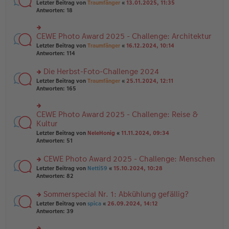
rs
Letzter Beitrag von
Traumfänger
«
13.01.2025, 11:35
ei
g
te
Antworten:
18
tr
el
r
a
es
u
g
e
n
CEWE Photo Award 2025 - Challenge: Architektur
n
rs
g
er
te
Letzter Beitrag von
Traumfänger
«
16.12.2024, 10:14
el
B
r
Antworten:
114
es
ei
u
e
tr
n
Die Herbst-Foto-Challenge 2024
n
a
g
er
rs
Letzter Beitrag von
Traumfänger
«
25.11.2024, 12:11
g
el
B
te
Antworten:
165
es
ei
r
e
tr
u
n
a
n
er
CEWE Photo Award 2025 - Challenge: Reise &
rs
g
g
B
te
Kultur
el
ei
r
Letzter Beitrag von
NeleHonig
«
11.11.2024, 09:34
es
tr
u
Antworten:
51
e
a
n
n
g
g
er
CEWE Photo Award 2025 - Challenge: Menschen
el
B
es
rs
Letzter Beitrag von
Netti59
«
15.10.2024, 10:28
ei
e
te
Antworten:
82
tr
n
r
a
er
u
Sommerspecial Nr. 1: Abkühlung gefällig?
g
B
n
rs
Letzter Beitrag von
spica
«
26.09.2024, 14:12
ei
g
te
Antworten:
39
tr
el
r
a
es
u