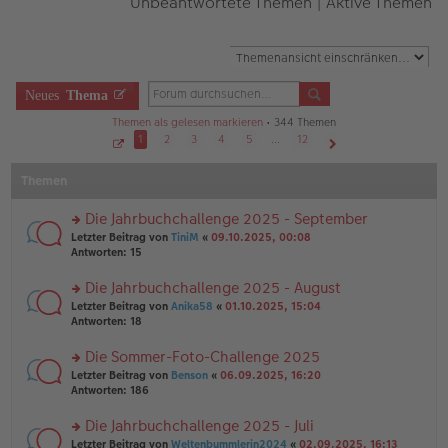
Unbeantwortete Themen
|
Aktive Themen
Neues
Thema
Themen als gelesen markieren
• 344 Themen
1
2
3
4
5
…
12
S
Nächste
e
Themen
i
t
e
1
Die Jahrbuchchallenge 2025 - September
v
o
rs
Letzter Beitrag von
TiniM
«
09.10.2025, 00:08
n
te
Antworten:
15
1
r
2
u
Die Jahrbuchchallenge 2025 - August
n
rs
Letzter Beitrag von
Anika58
«
01.10.2025, 15:04
g
te
Antworten:
18
el
r
es
u
Die Sommer-Foto-Challenge 2025
e
n
n
rs
Letzter Beitrag von
Benson
«
06.09.2025, 16:20
g
er
te
Antworten:
186
el
B
r
es
ei
u
Die Jahrbuchchallenge 2025 - Juli
e
tr
n
n
rs
Letzter Beitrag von
Weltenbummlerin2024
«
02.09.2025, 16:13
a