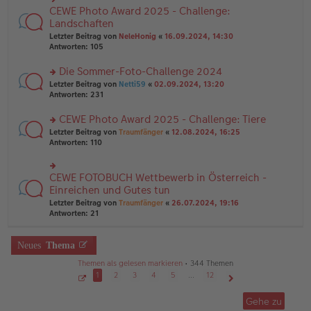
g
e
n
CEWE Photo Award 2025 - Challenge:
n
rs
g
er
te
Landschaften
el
B
r
Letzter Beitrag von
NeleHonig
«
16.09.2024, 14:30
es
ei
u
Antworten:
105
e
tr
n
n
a
g
er
Die Sommer-Foto-Challenge 2024
g
el
B
es
rs
Letzter Beitrag von
Netti59
«
02.09.2024, 13:20
ei
e
te
Antworten:
231
tr
n
r
a
er
u
CEWE Photo Award 2025 - Challenge: Tiere
g
B
n
rs
Letzter Beitrag von
Traumfänger
«
12.08.2024, 16:25
ei
g
te
Antworten:
110
tr
el
r
a
es
u
g
e
n
CEWE FOTOBUCH Wettbewerb in Österreich -
n
rs
g
er
te
Einreichen und Gutes tun
el
B
r
Letzter Beitrag von
Traumfänger
«
26.07.2024, 19:16
es
ei
u
Antworten:
21
e
tr
n
n
a
g
er
g
el
Neues
Thema
B
es
ei
e
Themen als gelesen markieren
• 344 Themen
tr
n
1
2
3
4
5
…
12
a
er
g
S
Nächste
B
e
Gehe zu
ei
i
t