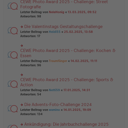
B
CEWE Photo Award 2025 - Challenge: Street
rs
es
ei
te
Fotografie
e
tr
r
n
Letzter Beitrag von
NeleHonig
«
13.03.2025, 09:52
a
u
er
Antworten:
98
g
n
B
g
ei
Die Valentinstags Gestaltungschallenge
el
tr
es
rs
Letzter Beitrag von
Heidi55
«
25.02.2025, 13:58
a
e
te
Antworten:
17
g
n
r
er
u
B
n
CEWE Photo Award 2025 - Challenge: Kochen &
rs
ei
g
te
Essen
tr
el
r
Letzter Beitrag von
Traumfänger
«
14.02.2025, 11:11
a
es
u
Antworten:
96
g
e
n
n
g
er
el
B
CEWE Photo Award 2025 - Challenge: Sports &
rs
es
ei
te
Action
e
tr
r
n
Letzter Beitrag von
Netti59
«
17.01.2025, 14:31
a
u
er
Antworten:
54
g
n
B
g
ei
Die Advents-Foto-Challenge 2024
el
tr
es
rs
Letzter Beitrag von
wamino
«
14.01.2025, 19:09
a
e
te
Antworten:
134
g
n
r
er
u
Ankündigung: Die Jahrbuchchallenge 2025
B
n