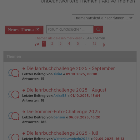
Unbeantwortete Themen
|
Aktive Themen
Neues
Thema
Themen als gelesen markieren
• 344 Themen
1
2
3
4
5
…
12
S
Nächste
e
Themen
i
t
e
1
Die Jahrbuchchallenge 2025 - September
v
o
rs
Letzter Beitrag von
TiniM
«
09.10.2025, 00:08
n
te
Antworten:
15
1
r
2
u
Die Jahrbuchchallenge 2025 - August
n
rs
Letzter Beitrag von
Anika58
«
01.10.2025, 15:04
g
te
Antworten:
18
el
r
es
u
Die Sommer-Foto-Challenge 2025
e
n
n
rs
Letzter Beitrag von
Benson
«
06.09.2025, 16:20
g
er
te
Antworten:
186
el
B
r
es
ei
u
Die Jahrbuchchallenge 2025 - Juli
e
tr
n
n
rs
Letzter Beitrag von
Weltenbummlerin2024
«
02.09.2025, 16:13
a