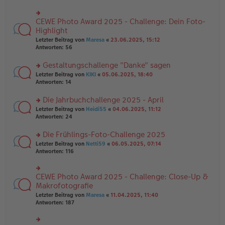
ei
u
e
tr
n
n
a
g
CEWE Photo Award 2025 - Challenge: Dein Foto-
er
rs
g
el
B
te
Highlight
es
ei
r
e
Letzter Beitrag von
Maresa
«
23.06.2025, 15:12
tr
u
n
Antworten:
56
a
n
er
g
g
B
Gestaltungschallenge "Danke" sagen
el
ei
es
rs
Letzter Beitrag von
KIKI
«
05.06.2025, 18:40
tr
e
te
Antworten:
14
a
n
r
g
er
u
Die Jahrbuchchallenge 2025 - April
B
n
rs
Letzter Beitrag von
Heidi55
«
04.06.2025, 11:12
ei
g
te
Antworten:
24
tr
el
r
a
es
u
Die Frühlings-Foto-Challenge 2025
g
e
n
n
rs
Letzter Beitrag von
Netti59
«
06.05.2025, 07:14
g
er
te
Antworten:
116
el
B
r
es
ei
u
e
tr
n
CEWE Photo Award 2025 - Challenge: Close-Up &
n
rs
a
g
er
te
Makrofotografie
g
el
B
r
Letzter Beitrag von
Maresa
«
11.04.2025, 11:40
es
ei
u
Antworten:
187
e
tr
n
n
a
g
er
g
el