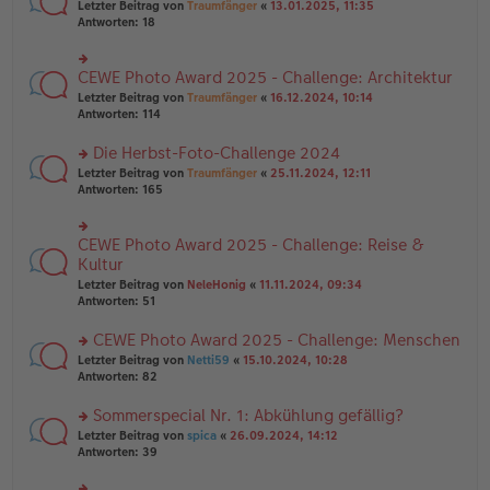
rs
Letzter Beitrag von
Traumfänger
«
13.01.2025, 11:35
ei
g
te
Antworten:
18
tr
el
r
a
es
u
g
e
n
CEWE Photo Award 2025 - Challenge: Architektur
n
rs
g
er
te
Letzter Beitrag von
Traumfänger
«
16.12.2024, 10:14
el
B
r
Antworten:
114
es
ei
u
e
tr
n
Die Herbst-Foto-Challenge 2024
n
a
g
er
rs
Letzter Beitrag von
Traumfänger
«
25.11.2024, 12:11
g
el
B
te
Antworten:
165
es
ei
r
e
tr
u
n
a
n
er
CEWE Photo Award 2025 - Challenge: Reise &
rs
g
g
B
te
Kultur
el
ei
r
Letzter Beitrag von
NeleHonig
«
11.11.2024, 09:34
es
tr
u
Antworten:
51
e
a
n
n
g
g
er
CEWE Photo Award 2025 - Challenge: Menschen
el
B
es
rs
Letzter Beitrag von
Netti59
«
15.10.2024, 10:28
ei
e
te
Antworten:
82
tr
n
r
a
er
u
Sommerspecial Nr. 1: Abkühlung gefällig?
g
B
n
rs
Letzter Beitrag von
spica
«
26.09.2024, 14:12
ei
g
te
Antworten:
39
tr
el
r
a
es
u