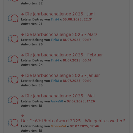
g
er
te
Antworten:
32
g
el
B
r
es
ei
u
Die Jahrbuchchallenge 2025 - Juni
e
tr
n
n
rs
Letzter Beitrag von
TiniM
«
05.08.2025, 22:31
a
g
er
te
Antworten:
21
g
el
B
r
es
ei
u
Die Jahrbuchchallenge 2025 - März
e
tr
n
n
rs
Letzter Beitrag von
TiniM
«
18.07.2025, 00:17
a
g
er
te
Antworten:
26
g
el
B
r
es
ei
u
Die Jahrbuchchallenge 2025 - Februar
e
tr
n
n
rs
Letzter Beitrag von
TiniM
«
18.07.2025, 00:14
a
g
er
te
Antworten:
24
g
el
B
r
es
ei
u
Die Jahrbuchchallenge 2025 - Januar
e
tr
n
n
rs
Letzter Beitrag von
TiniM
«
18.07.2025, 00:10
a
g
er
te
Antworten:
35
g
el
B
r
es
ei
u
Die Jahrbuchchallenge 2025 - Mai
e
tr
n
n
rs
Letzter Beitrag von
Anika58
«
07.07.2025, 17:26
a
g
er
te
Antworten:
18
g
el
B
r
es
ei
u
e
tr
n
Der CEWE Photo Award 2025 - Wie geht es weiter?
n
rs
a
g
er
te
Letzter Beitrag von
Monika54
«
02.07.2025, 12:46
g
el
B
r
Antworten:
18
es