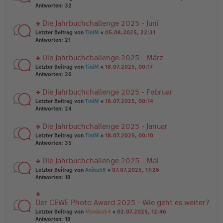
g
er
te
Antworten:
32
g
el
B
r
es
ei
u
Die Jahrbuchchallenge 2025 - Juni
e
tr
n
n
rs
Letzter Beitrag von
TiniM
«
05.08.2025, 22:31
a
g
er
te
Antworten:
21
g
el
B
r
es
ei
u
Die Jahrbuchchallenge 2025 - März
e
tr
n
n
rs
Letzter Beitrag von
TiniM
«
18.07.2025, 00:17
a
g
er
te
Antworten:
26
g
el
B
r
es
ei
u
Die Jahrbuchchallenge 2025 - Februar
e
tr
n
n
rs
Letzter Beitrag von
TiniM
«
18.07.2025, 00:14
a
g
er
te
Antworten:
24
g
el
B
r
es
ei
u
Die Jahrbuchchallenge 2025 - Januar
e
tr
n
n
rs
Letzter Beitrag von
TiniM
«
18.07.2025, 00:10
a
g
er
te
Antworten:
35
g
el
B
r
es
ei
u
Die Jahrbuchchallenge 2025 - Mai
e
tr
n
n
rs
Letzter Beitrag von
Anika58
«
07.07.2025, 17:26
a
g
er
te
Antworten:
18
g
el
B
r
es
ei
u
e
tr
n
Der CEWE Photo Award 2025 - Wie geht es weiter?
n
rs
a
g
er
te
Letzter Beitrag von
Monika54
«
02.07.2025, 12:46
g
el
B
r
Antworten:
18
es