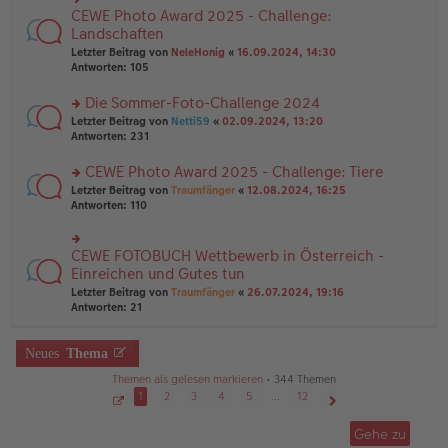
g
e
n
CEWE Photo Award 2025 - Challenge:
n
rs
g
er
te
Landschaften
el
B
r
Letzter Beitrag von
NeleHonig
«
16.09.2024, 14:30
es
ei
u
Antworten:
105
e
tr
n
n
a
g
er
Die Sommer-Foto-Challenge 2024
g
el
B
es
rs
Letzter Beitrag von
Netti59
«
02.09.2024, 13:20
ei
e
te
Antworten:
231
tr
n
r
a
er
u
CEWE Photo Award 2025 - Challenge: Tiere
g
B
n
rs
Letzter Beitrag von
Traumfänger
«
12.08.2024, 16:25
ei
g
te
Antworten:
110
tr
el
r
a
es
u
g
e
n
CEWE FOTOBUCH Wettbewerb in Österreich -
n
rs
g
er
te
Einreichen und Gutes tun
el
B
r
Letzter Beitrag von
Traumfänger
«
26.07.2024, 19:16
es
ei
u
Antworten:
21
e
tr
n
n
a
g
er
g
el
Neues
Thema
B
es
ei
e
Themen als gelesen markieren
• 344 Themen
tr
n
1
2
3
4
5
…
12
a
er
g
S
Nächste
B
e
Gehe zu
ei
i
t