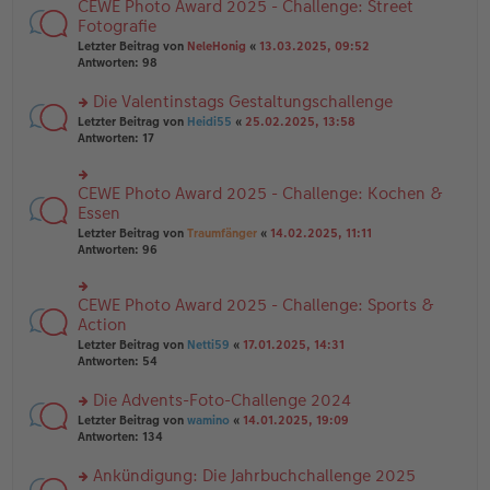
B
CEWE Photo Award 2025 - Challenge: Street
rs
es
ei
te
Fotografie
e
tr
r
n
Letzter Beitrag von
NeleHonig
«
13.03.2025, 09:52
a
u
er
Antworten:
98
g
n
B
g
ei
Die Valentinstags Gestaltungschallenge
el
tr
es
rs
Letzter Beitrag von
Heidi55
«
25.02.2025, 13:58
a
e
te
Antworten:
17
g
n
r
er
u
B
n
CEWE Photo Award 2025 - Challenge: Kochen &
rs
ei
g
te
Essen
tr
el
r
Letzter Beitrag von
Traumfänger
«
14.02.2025, 11:11
a
es
u
Antworten:
96
g
e
n
n
g
er
el
B
CEWE Photo Award 2025 - Challenge: Sports &
rs
es
ei
te
Action
e
tr
r
n
Letzter Beitrag von
Netti59
«
17.01.2025, 14:31
a
u
er
Antworten:
54
g
n
B
g
ei
Die Advents-Foto-Challenge 2024
el
tr
es
rs
Letzter Beitrag von
wamino
«
14.01.2025, 19:09
a
e
te
Antworten:
134
g
n
r
er
u
Ankündigung: Die Jahrbuchchallenge 2025
B
n