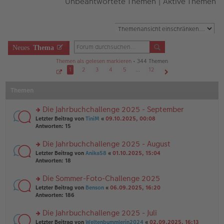
Unbeantwortete Themen
|
Aktive Themen
Neues
Thema
Themen als gelesen markieren
• 344 Themen
1
2
3
4
5
…
12
S
Nächste
e
Themen
i
t
e
1
Die Jahrbuchchallenge 2025 - September
v
o
rs
Letzter Beitrag von
TiniM
«
09.10.2025, 00:08
n
te
Antworten:
15
1
r
2
u
Die Jahrbuchchallenge 2025 - August
n
rs
Letzter Beitrag von
Anika58
«
01.10.2025, 15:04
g
te
Antworten:
18
el
r
es
u
Die Sommer-Foto-Challenge 2025
e
n
n
rs
Letzter Beitrag von
Benson
«
06.09.2025, 16:20
g
er
te
Antworten:
186
el
B
r
es
ei
u
Die Jahrbuchchallenge 2025 - Juli
e
tr
n
n
rs
Letzter Beitrag von
Weltenbummlerin2024
«
02.09.2025, 16:13
a