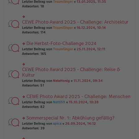
rs
Letzter Beitrag von
Traumfänger
«
13.01.2025, 11:35
ei
g
te
Antworten:
18
tr
el
r
a
es
u
g
e
n
CEWE Photo Award 2025 - Challenge: Architektur
n
rs
g
er
te
Letzter Beitrag von
Traumfänger
«
16.12.2024, 10:14
el
B
r
Antworten:
114
es
ei
u
e
tr
n
Die Herbst-Foto-Challenge 2024
n
a
g
er
rs
Letzter Beitrag von
Traumfänger
«
25.11.2024, 12:11
g
el
B
te
Antworten:
165
es
ei
r
e
tr
u
n
a
n
er
CEWE Photo Award 2025 - Challenge: Reise &
rs
g
g
B
te
Kultur
el
ei
r
Letzter Beitrag von
NeleHonig
«
11.11.2024, 09:34
es
tr
u
Antworten:
51
e
a
n
n
g
g
er
CEWE Photo Award 2025 - Challenge: Menschen
el
B
es
rs
Letzter Beitrag von
Netti59
«
15.10.2024, 10:28
ei
e
te
Antworten:
82
tr
n
r
a
er
u
Sommerspecial Nr. 1: Abkühlung gefällig?
g
B
n
rs
Letzter Beitrag von
spica
«
26.09.2024, 14:12
ei
g
te
Antworten:
39
tr
el
r
a
es
u