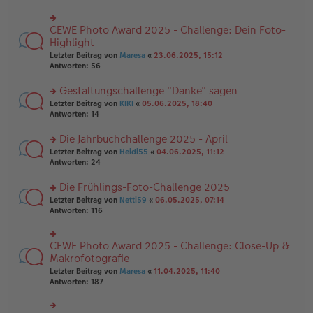
ei
u
e
tr
n
n
a
g
CEWE Photo Award 2025 - Challenge: Dein Foto-
er
rs
g
el
B
te
Highlight
es
ei
r
e
Letzter Beitrag von
Maresa
«
23.06.2025, 15:12
tr
u
n
Antworten:
56
a
n
er
g
g
B
Gestaltungschallenge "Danke" sagen
el
ei
es
rs
Letzter Beitrag von
KIKI
«
05.06.2025, 18:40
tr
e
te
Antworten:
14
a
n
r
g
er
u
Die Jahrbuchchallenge 2025 - April
B
n
rs
Letzter Beitrag von
Heidi55
«
04.06.2025, 11:12
ei
g
te
Antworten:
24
tr
el
r
a
es
u
Die Frühlings-Foto-Challenge 2025
g
e
n
n
rs
Letzter Beitrag von
Netti59
«
06.05.2025, 07:14
g
er
te
Antworten:
116
el
B
r
es
ei
u
e
tr
n
CEWE Photo Award 2025 - Challenge: Close-Up &
n
rs
a
g
er
te
Makrofotografie
g
el
B
r
Letzter Beitrag von
Maresa
«
11.04.2025, 11:40
es
ei
u
Antworten:
187
e
tr
n
n
a
g
er
g
el