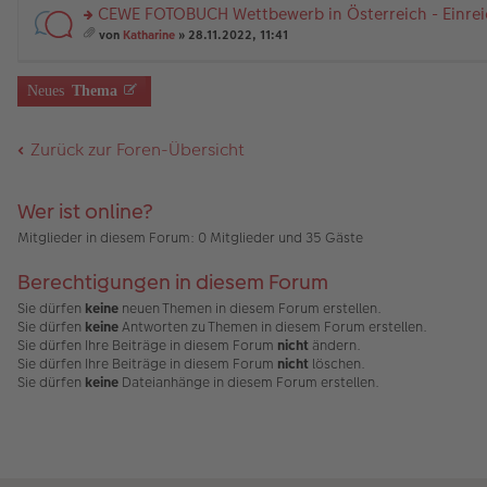
a
er
el
r
nh
a
CEWE FOTOBUCH Wettbewerb in Österreich - Einrei
g
B
es
u
än
m
ei
e
n
rs
g
t
von
Katharine
» 28.11.2022, 11:41
tr
n
g
te
e
A
es
a
er
el
r
nh
a
g
B
es
u
än
m
Neues
Thema
ei
e
n
g
t
tr
n
g
e
A
a
er
el
nh
Zurück zur Foren-Übersicht
g
B
es
än
ei
e
g
tr
n
e
a
er
Wer ist online?
g
B
ei
Mitglieder in diesem Forum: 0 Mitglieder und 35 Gäste
tr
a
Berechtigungen in diesem Forum
g
Sie dürfen
keine
neuen Themen in diesem Forum erstellen.
Sie dürfen
keine
Antworten zu Themen in diesem Forum erstellen.
Sie dürfen Ihre Beiträge in diesem Forum
nicht
ändern.
Sie dürfen Ihre Beiträge in diesem Forum
nicht
löschen.
Sie dürfen
keine
Dateianhänge in diesem Forum erstellen.