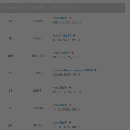
S
Näch
e
Antworten
Zugriffe
Letzter Beitrag
i
t
e
von
TiniM
1
E
15
25925
v
09.10.2025, 00:08
e
G
o
u
n
1
es
2
von
Anika58
te
E
18
17995
01.10.2025, 15:04
r
e
G
B
u
ei
es
von
Benson
tr
te
E
186
150408
06.09.2025, 16:20
a
e
r
G
g
u
B
es
ei
von
Weltenbummlerin2024
te
tr
E
32
31917
02.09.2025, 16:13
r
a
e
G
B
g
u
ei
es
von
TiniM
tr
te
E
21
26341
05.08.2025, 22:31
e
a
r
G
u
g
B
es
ei
von
TiniM
te
tr
E
26
28934
18.07.2025, 00:17
r
e
a
G
B
u
g
ei
es
von
TiniM
tr
te
E
24
36179
18.07.2025, 00:14
a
r
e
G