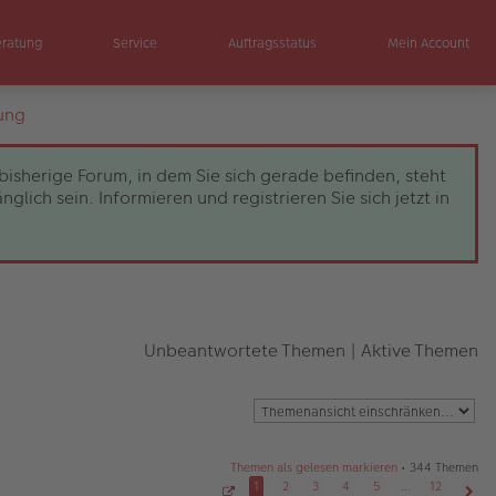
eratung
Service
Auftragsstatus
Mein Account
ung
bisherige Forum, in dem Sie sich gerade befinden, steht
ch sein. Informieren und registrieren Sie sich jetzt in
Unbeantwortete Themen
|
Aktive Themen
Themen als gelesen markieren
• 344 Themen
1
2
3
4
5
…
12