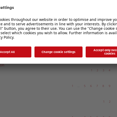
akrofotografie
1
…
9
10
11
12
13
afie
1
…
3
4
5
6
7
1
2
sen
1
…
3
4
5
6
7
ion
1
2
3
4
1
…
5
6
7
8
9
1
2