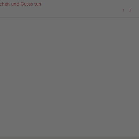
chen und Gutes tun
1
2