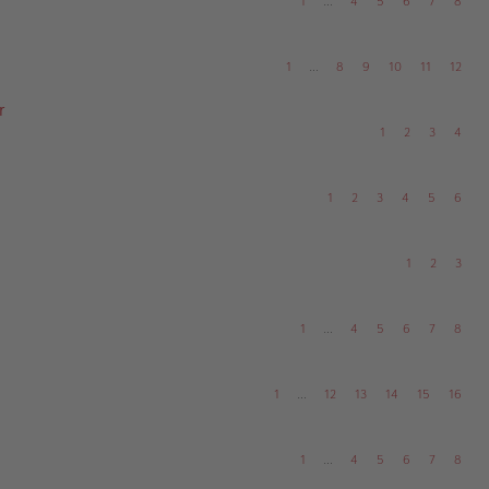
1
…
4
5
6
7
8
1
…
8
9
10
11
12
r
1
2
3
4
1
2
3
4
5
6
1
2
3
1
…
4
5
6
7
8
1
…
12
13
14
15
16
1
…
4
5
6
7
8