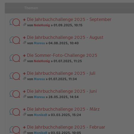
Themen
Die Jahrbuchchallenge 2025 - September
rs
von
NeleHonig
» 01.09.2025, 10:15
te
es
r
a
Die Jahrbuchchallenge 2025 - August
u
m
n
rs
t
von
Maresa
» 04.08.2025, 10:40
g
te
A
es
el
r
nh
a
Die Sommer-Foto-Challenge 2025
es
u
än
m
e
n
rs
g
t
von
NeleHonig
» 01.07.2025, 11:25
n
g
te
e
A
es
er
el
r
nh
a
Die Jahrbuchchallenge 2025 - Juli
B
es
u
än
m
ei
e
n
rs
g
t
von
Maresa
» 01.07.2025, 11:34
tr
n
g
te
e
A
es
a
er
el
r
nh
a
Die Jahrbuchchallenge 2025 - Juni
g
B
es
u
än
m
ei
e
n
rs
g
t
von
Maresa
» 28.05.2025, 14:54
tr
n
g
te
e
A
es
a
er
el
r
nh
a
Die Jahrbuchchallenge 2025 - März
g
B
es
u
än
m
ei
e
n
rs
g
t
von
MonikaB
» 03.03.2025, 15:24
tr
n
g
te
e
A
es
a
er
el
r
nh
a
Die Jahrbuchchallenge 2025 - Februar
g
B
es
u
än
m
ei
e
n
rs
g
t
von
MonikaB
» 03.02.2025, 10:05