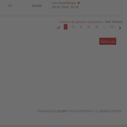
von
Traumfänger
tr
te
E
21
29380
26.07.2024, 19:16
a
r
e
G
g
B
u
ei
es
tr
te
Themen als gelesen markieren
• 344 Themen
a
r
1
2
3
4
5
…
12
g
B
S
Näch
ei
e
tr
i
Gehe zu
t
a
e
g
1
v
o
n
1
2
Powered by
phpBB
® Forum Software © phpBB Limited