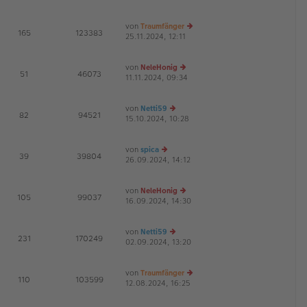
g
B
u
ei
es
von
Traumfänger
tr
te
E
165
123383
25.11.2024, 12:11
a
r
e
G
g
B
u
ei
es
von
NeleHonig
tr
te
E
51
46073
11.11.2024, 09:34
e
a
r
G
u
g
B
es
ei
von
Netti59
te
tr
E
82
94521
15.10.2024, 10:28
e
r
a
G
u
B
g
es
ei
von
spica
te
tr
E
39
39804
26.09.2024, 14:12
e
r
a
G
u
B
g
es
ei
von
NeleHonig
te
tr
E
105
99037
16.09.2024, 14:30
r
a
e
G
B
g
u
ei
es
von
Netti59
tr
te
E
231
170249
02.09.2024, 13:20
a
e
r
G
g
u
B
es
ei
von
Traumfänger
te
tr
E
110
103599
12.08.2024, 16:25
r
a
e
G
B
g
u
ei
es