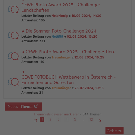
g
e
n
CEWE Photo Award 2025 - Challenge:
n
rs
g
er
te
Landschaften
el
B
r
Letzter Beitrag von
NeleHonig
«
16.09.2024, 14:30
es
ei
u
Antworten:
105
e
tr
n
n
a
g
er
Die Sommer-Foto-Challenge 2024
g
el
B
es
rs
Letzter Beitrag von
Netti59
«
02.09.2024, 13:20
ei
e
te
Antworten:
231
tr
n
r
a
er
u
CEWE Photo Award 2025 - Challenge: Tiere
g
B
n
rs
Letzter Beitrag von
Traumfänger
«
12.08.2024, 16:25
ei
g
te
Antworten:
110
tr
el
r
a
es
u
g
e
n
CEWE FOTOBUCH Wettbewerb in Österreich -
n
rs
g
er
te
Einreichen und Gutes tun
el
B
r
Letzter Beitrag von
Traumfänger
«
26.07.2024, 19:16
es
ei
u
Antworten:
21
e
tr
n
n
a
g
er
g
el
Neues
Thema
B
es
ei
e
Themen als gelesen markieren
• 344 Themen
tr
n
1
2
3
4
5
…
12
a
er
g
S
Nächste
B
e
Gehe zu
ei
i
t