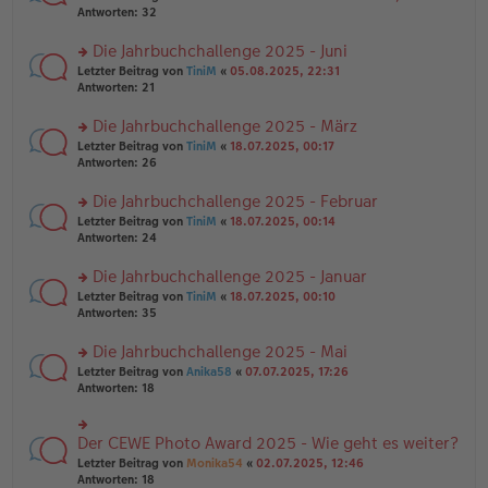
g
er
te
Antworten:
32
g
el
B
r
es
ei
u
Die Jahrbuchchallenge 2025 - Juni
e
tr
n
n
rs
Letzter Beitrag von
TiniM
«
05.08.2025, 22:31
a
g
er
te
Antworten:
21
g
el
B
r
es
ei
u
Die Jahrbuchchallenge 2025 - März
e
tr
n
n
rs
Letzter Beitrag von
TiniM
«
18.07.2025, 00:17
a
g
er
te
Antworten:
26
g
el
B
r
es
ei
u
Die Jahrbuchchallenge 2025 - Februar
e
tr
n
n
rs
Letzter Beitrag von
TiniM
«
18.07.2025, 00:14
a
g
er
te
Antworten:
24
g
el
B
r
es
ei
u
Die Jahrbuchchallenge 2025 - Januar
e
tr
n
n
rs
Letzter Beitrag von
TiniM
«
18.07.2025, 00:10
a
g
er
te
Antworten:
35
g
el
B
r
es
ei
u
Die Jahrbuchchallenge 2025 - Mai
e
tr
n
n
rs
Letzter Beitrag von
Anika58
«
07.07.2025, 17:26
a
g
er
te
Antworten:
18
g
el
B
r
es
ei
u
e
tr
n
Der CEWE Photo Award 2025 - Wie geht es weiter?
n
rs
a
g
er
te
Letzter Beitrag von
Monika54
«
02.07.2025, 12:46
g
el
B
r
Antworten:
18
es