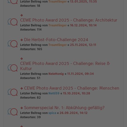
rs
Letzter Beitrag von
Traumfänger
«
13.01.2025, 11:35
ei
g
te
Antworten:
18
tr
el
r
a
es
u
g
e
n
CEWE Photo Award 2025 - Challenge: Architektur
n
rs
g
er
te
Letzter Beitrag von
Traumfänger
«
16.12.2024, 10:14
el
B
r
Antworten:
114
es
ei
u
e
tr
n
Die Herbst-Foto-Challenge 2024
n
a
g
er
rs
Letzter Beitrag von
Traumfänger
«
25.11.2024, 12:11
g
el
B
te
Antworten:
165
es
ei
r
e
tr
u
n
a
n
er
CEWE Photo Award 2025 - Challenge: Reise &
rs
g
g
B
te
Kultur
el
ei
r
Letzter Beitrag von
NeleHonig
«
11.11.2024, 09:34
es
tr
u
Antworten:
51
e
a
n
n
g
g
er
CEWE Photo Award 2025 - Challenge: Menschen
el
B
es
rs
Letzter Beitrag von
Netti59
«
15.10.2024, 10:28
ei
e
te
Antworten:
82
tr
n
r
a
er
u
Sommerspecial Nr. 1: Abkühlung gefällig?
g
B
n
rs
Letzter Beitrag von
spica
«
26.09.2024, 14:12
ei
g
te
Antworten:
39
tr
el
r
a
es
u