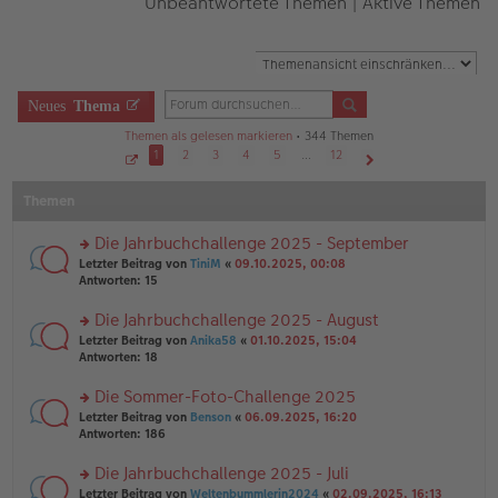
Unbeantwortete Themen
|
Aktive Themen
Neues
Thema
Themen als gelesen markieren
• 344 Themen
1
2
3
4
5
…
12
S
Nächste
e
Themen
i
t
e
1
Die Jahrbuchchallenge 2025 - September
v
o
rs
Letzter Beitrag von
TiniM
«
09.10.2025, 00:08
n
te
Antworten:
15
1
r
2
u
Die Jahrbuchchallenge 2025 - August
n
rs
Letzter Beitrag von
Anika58
«
01.10.2025, 15:04
g
te
Antworten:
18
el
r
es
u
Die Sommer-Foto-Challenge 2025
e
n
n
rs
Letzter Beitrag von
Benson
«
06.09.2025, 16:20
g
er
te
Antworten:
186
el
B
r
es
ei
u
Die Jahrbuchchallenge 2025 - Juli
e
tr
n
n
rs
Letzter Beitrag von
Weltenbummlerin2024
«
02.09.2025, 16:13
a