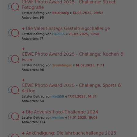
B
CEWE Photo Award 2025 - Challenge: Street
rs
es
ei
te
Fotografie
e
tr
r
n
Letzter Beitrag von
NeleHonig
«
13.03.2025, 09:52
a
u
er
Antworten:
98
g
n
B
g
ei
Die Valentinstags Gestaltungschallenge
el
tr
es
rs
Letzter Beitrag von
Heidi55
«
25.02.2025, 13:58
a
e
te
Antworten:
17
g
n
r
er
u
B
n
CEWE Photo Award 2025 - Challenge: Kochen &
rs
ei
g
te
Essen
tr
el
r
Letzter Beitrag von
Traumfänger
«
14.02.2025, 11:11
a
es
u
Antworten:
96
g
e
n
n
g
er
el
B
CEWE Photo Award 2025 - Challenge: Sports &
rs
es
ei
te
Action
e
tr
r
n
Letzter Beitrag von
Netti59
«
17.01.2025, 14:31
a
u
er
Antworten:
54
g
n
B
g
ei
Die Advents-Foto-Challenge 2024
el
tr
es
rs
Letzter Beitrag von
wamino
«
14.01.2025, 19:09
a
e
te
Antworten:
134
g
n
r
er
u
Ankündigung: Die Jahrbuchchallenge 2025
B
n