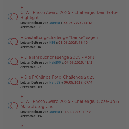
ei
u
e
tr
n
n
a
g
CEWE Photo Award 2025 - Challenge: Dein Foto-
er
rs
g
el
B
te
Highlight
es
ei
r
e
Letzter Beitrag von
Maresa
«
23.06.2025, 15:12
tr
u
n
Antworten:
56
a
n
er
g
g
B
Gestaltungschallenge "Danke" sagen
el
ei
es
rs
Letzter Beitrag von
KIKI
«
05.06.2025, 18:40
tr
e
te
Antworten:
14
a
n
r
g
er
u
Die Jahrbuchchallenge 2025 - April
B
n
rs
Letzter Beitrag von
Heidi55
«
04.06.2025, 11:12
ei
g
te
Antworten:
24
tr
el
r
a
es
u
Die Frühlings-Foto-Challenge 2025
g
e
n
n
rs
Letzter Beitrag von
Netti59
«
06.05.2025, 07:14
g
er
te
Antworten:
116
el
B
r
es
ei
u
e
tr
n
CEWE Photo Award 2025 - Challenge: Close-Up &
n
rs
a
g
er
te
Makrofotografie
g
el
B
r
Letzter Beitrag von
Maresa
«
11.04.2025, 11:40
es
ei
u
Antworten:
187
e
tr
n
n
a
g
er
g
el