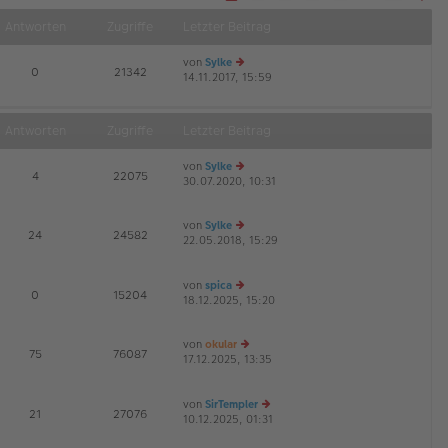
S
Näch
e
Antworten
Zugriffe
Letzter Beitrag
i
t
e
von
Sylke
1
E
0
21342
v
14.11.2017, 15:59
e
o
u
n
2
es
1
te
Antworten
Zugriffe
Letzter Beitrag
r
B
von
Sylke
ei
E
4
22075
30.07.2020, 10:31
e
tr
u
a
es
g
von
Sylke
te
E
24
24582
22.05.2018, 15:29
e
r
G
u
B
es
ei
von
spica
te
tr
E
0
15204
18.12.2025, 15:20
r
e
a
B
u
g
ei
es
von
okular
tr
te
E
75
76087
17.12.2025, 13:35
e
a
r
G
u
g
B
es
ei
von
SirTempler
te
tr
E
21
27076
10.12.2025, 01:31
r
e
a
B
u
g