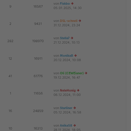
von
Fiskbo
te
tr
E
9
16567
05.01.2025, 14:30
e
r
a
u
B
g
es
ei
von
DSL-schnell
te
tr
E
2
9431
31.12.2024, 23:24
e
r
a
u
B
g
es
ei
von
Stella7
te
tr
E
282
198970
21.12.2024, 10:13
e
r
a
G
u
B
g
es
ei
von
MonikaB
te
tr
E
12
16911
20.12.2024, 10:08
r
e
a
G
B
u
g
ei
es
von
Oli (CEWEianer)
tr
te
E
41
61776
19.12.2024, 16:47
a
r
e
g
B
u
ei
es
von
NeleHonig
tr
te
E
1
11656
06.12.2024, 11:00
e
a
r
G
u
g
B
es
ei
von
Starliner
te
tr
E
16
24859
05.12.2024, 16:58
e
r
a
G
u
B
g
es
ei
von
Anika58
te
tr
E
10
16313
28.11.2024, 18:05
r
e
a