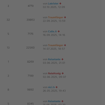
ei
es
von
Lakrister
tr
te
E
3
4779
02.10.2025, 12:09
e
a
r
u
g
B
es
ei
von
Traumfänger
te
tr
E
32
39863
22.09.2025, 13:59
e
r
a
G
u
B
g
es
ei
von
Calle.A
te
tr
E
5
7176
16.09.2025, 14:16
e
r
a
u
B
g
es
ei
von
Traumfänger
te
tr
E
13
22560
14.07.2025, 18:57
e
r
a
G
u
B
g
es
ei
von
Reisetante
te
tr
E
1
8269
03.06.2025, 21:01
e
r
a
G
u
B
g
es
ei
von
NeleHonig
te
tr
E
3
7199
02.06.2025, 09:07
r
e
a
B
u
g
ei
es
von
nici.h
tr
te
E
8
9892
26.05.2025, 19:43
e
a
r
G
u
g
B
es
ei
von
Reisetante
te
tr
E
5
8345
21.05.2025, 02:20