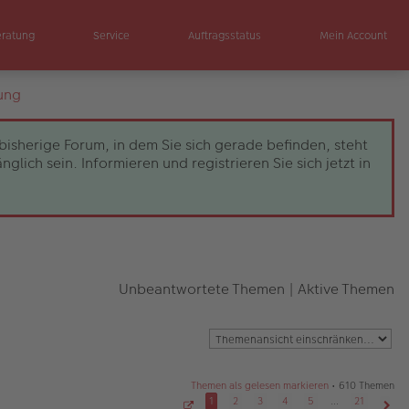
eratung
Service
Auftragsstatus
Mein Account
ung
bisherige Forum, in dem Sie sich gerade befinden, steht
ch sein. Informieren und registrieren Sie sich jetzt in
Unbeantwortete Themen
|
Aktive Themen
Themen als gelesen markieren
• 610 Themen
1
2
3
4
5
…
21