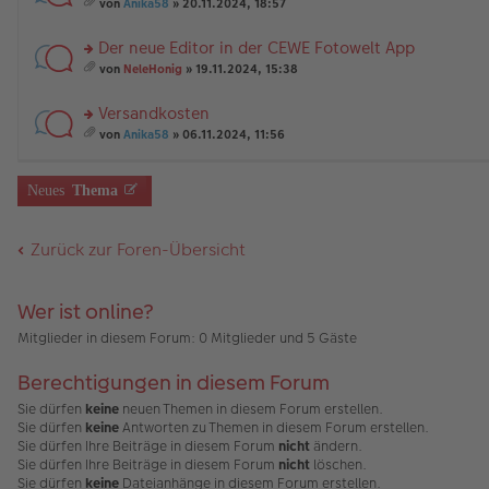
e
n
rs
ei
g
t
von
Anika58
» 20.11.2024, 18:57
n
g
te
tr
e
A
es
er
el
r
a
nh
a
Der neue Editor in der CEWE Fotowelt App
B
es
u
g
än
m
ei
e
n
rs
g
t
von
NeleHonig
» 19.11.2024, 15:38
tr
n
g
te
e
A
es
a
er
el
r
nh
a
Versandkosten
g
B
es
u
än
m
ei
e
n
rs
g
t
von
Anika58
» 06.11.2024, 11:56
tr
n
g
te
e
A
es
a
er
el
r
nh
a
g
B
es
u
än
m
Neues
Thema
ei
e
n
g
t
tr
n
g
e
A
a
er
el
nh
Zurück zur Foren-Übersicht
g
B
es
än
ei
e
g
tr
n
e
a
er
Wer ist online?
g
B
ei
Mitglieder in diesem Forum: 0 Mitglieder und 5 Gäste
tr
a
Berechtigungen in diesem Forum
g
Sie dürfen
keine
neuen Themen in diesem Forum erstellen.
Sie dürfen
keine
Antworten zu Themen in diesem Forum erstellen.
Sie dürfen Ihre Beiträge in diesem Forum
nicht
ändern.
Sie dürfen Ihre Beiträge in diesem Forum
nicht
löschen.
Sie dürfen
keine
Dateianhänge in diesem Forum erstellen.