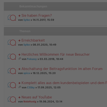
Bekanntmachungen
Sie haben Fragen?
rs
von
Sylke
» 14.11.2017, 15:59
te
r
u
Themen
n
g
Erreichbarkeit
el
rs
es
von
Sylke
» 08.01.2020, 10:49
te
e
r
n
Herzliches Willkommen für neue Besucher
u
er
rs
n
B
von
Fokussy
» 03.03.2018, 10:44
te
g
es
ei
r
el
a
tr
Abschaltung der Beitragsfunktion im alten Forum
u
es
m
a
n
rs
e
t
von
spica
» 18.12.2025, 15:20
g
g
te
n
A
el
r
er
nh
Komplett alles aus dem kundenbeispielen und dem
es
u
B
än
rs
e
n
ei
g
von
CSSky
» 17.09.2025, 12:05
te
n
g
es
tr
e
r
er
el
a
a
Neues auf YouTube
u
B
es
m
g
n
rs
ei
e
t
von
NeleHonig
» 19.06.2024, 13:14
g
te
tr
n
A