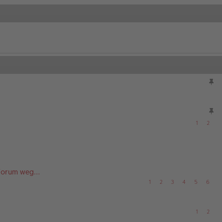
1
2
 Forum weg…
1
2
3
4
5
6
1
2