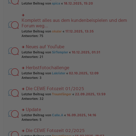
n
n
rs
Letzter Beitrag von
spica
«
18.12.2025, 15:20
g
er
te
el
B
r
es
ei
u
e
Komplett alles aus dem kundenbeispielen und dem
rs
tr
n
n
te
Forum weg…
a
g
er
r
g
el
Letzter Beitrag von
okular
«
17.12.2025, 13:35
B
u
es
Antworten:
75
ei
n
e
tr
g
n
Neues auf YouTube
a
el
er
g
es
rs
Letzter Beitrag von
SirTempler
«
10.12.2025, 01:31
B
e
te
Antworten:
21
ei
n
r
tr
er
u
Herbstfotochallenge
a
B
n
g
rs
Letzter Beitrag von
Lakrister
«
02.10.2025, 12:09
ei
g
te
Antworten:
3
tr
el
r
a
es
u
Die CEWE Fotozeit 01/2025
g
e
n
n
rs
Letzter Beitrag von
Traumfänger
«
22.09.2025, 13:59
g
er
te
Antworten:
32
el
B
r
es
ei
u
Update
e
tr
n
n
rs
Letzter Beitrag von
Calle.A
«
16.09.2025, 14:16
a
g
er
te
Antworten:
5
g
el
B
r
es
ei
u
Die CEWE Fotozeit 02/2025
e
tr
n
n
rs