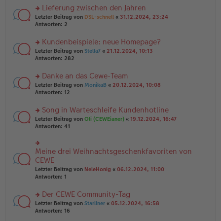
a
g
er
Lieferung zwischen den Jahren
g
el
B
es
rs
Letzter Beitrag von
DSL-schnell
«
31.12.2024, 23:24
ei
e
te
Antworten:
2
tr
n
r
a
er
u
Kundenbeispiele: neue Homepage?
g
B
n
rs
Letzter Beitrag von
Stella7
«
21.12.2024, 10:13
ei
g
te
Antworten:
282
tr
el
r
a
es
u
Danke an das Cewe-Team
g
e
n
n
rs
Letzter Beitrag von
MonikaB
«
20.12.2024, 10:08
g
er
te
Antworten:
12
el
B
r
es
ei
u
Song in Warteschleife Kundenhotline
e
tr
n
n
rs
Letzter Beitrag von
Oli (CEWEianer)
«
19.12.2024, 16:47
a
g
er
te
Antworten:
41
g
el
B
r
es
ei
u
e
tr
n
Meine drei Weihnachtsgeschenkfavoriten von
n
rs
a
g
er
te
CEWE
g
el
B
r
Letzter Beitrag von
NeleHonig
«
06.12.2024, 11:00
es
ei
u
Antworten:
1
e
tr
n
n
a
g
er
Der CEWE Community-Tag
g
el
B
es
rs
Letzter Beitrag von
Starliner
«
05.12.2024, 16:58
ei
e
te
Antworten:
16
tr
n
r