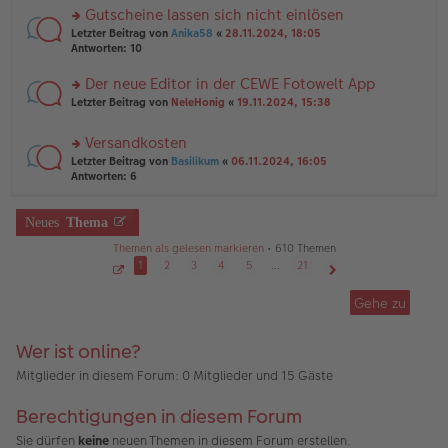
a
er
u
Gutscheine lassen sich nicht einlösen
g
B
n
rs
Letzter Beitrag von
Anika58
«
28.11.2024, 18:05
ei
g
te
Antworten:
10
tr
el
r
a
es
u
Der neue Editor in der CEWE Fotowelt App
g
e
n
n
rs
Letzter Beitrag von
NeleHonig
«
19.11.2024, 15:38
g
er
te
el
B
r
es
Versandkosten
ei
u
e
tr
rs
n
Letzter Beitrag von
Basilikum
«
06.11.2024, 16:05
n
a
te
g
Antworten:
6
er
g
r
el
B
u
es
ei
n
Neues
Thema
e
tr
g
n
a
Themen als gelesen markieren
• 610 Themen
el
er
g
es
1
2
3
4
5
…
21
B
e
ei
S
Nächste
e
n
tr
Gehe zu
i
er
a
t
B
g
e
1
ei
Wer ist online?
v
tr
o
a
n
Mitglieder in diesem Forum: 0 Mitglieder und 15 Gäste
2
g
1
Berechtigungen in diesem Forum
Sie dürfen
keine
neuen Themen in diesem Forum erstellen.