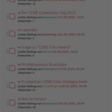
Letzter Beitrag von
Traumfänger
«
14.07.2025, 18:57
a
g
er
te
Antworten:
13
g
el
B
r
es
ei
u
Der CEWE Community-Tag 2025
e
tr
n
n
rs
Letzter Beitrag von
Reisetante
«
03.06.2025, 21:01
a
g
er
te
Antworten:
1
g
el
B
r
es
ei
u
Leporello
e
tr
n
n
rs
Letzter Beitrag von
NeleHonig
«
02.06.2025, 09:07
a
g
er
te
Antworten:
3
g
el
B
r
es
ei
u
Frage zu "CEWE Foto Award"
e
tr
n
n
rs
Letzter Beitrag von
nici.h
«
26.05.2025, 19:43
a
g
er
te
Antworten:
8
g
el
B
r
es
ei
u
Produktwunsch Broschüre
e
tr
n
n
rs
Letzter Beitrag von
Reisetante
«
21.05.2025, 02:20
a
g
er
te
Antworten:
5
g
el
B
r
es
ei
u
Produkttest CEWE Foto-Geldgeschenk
e
tr
n
n
rs
Letzter Beitrag von
Traumfänger
«
19.05.2025, 19:49
a
g
er
te
Antworten:
21
g
el
B
r
es
ei
u
Neu im Forum?
e
tr
n
n
rs
Letzter Beitrag von
Reisetante
«
09.04.2025, 20:47
a
g
er
te
Antworten:
35
g
el
B
r