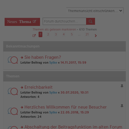
Neues
Thema
Themen als gelesen markieren
• 610 Themen
1
2
3
4
5
…
21
S
Nächste
e
Bekanntmachungen
i
t
e
1
Sie haben Fragen?
v
o
rs
Letzter Beitrag von
Sylke
«
14.11.2017, 15:59
n
te
2
r
1
u
Themen
n
g
Erreichbarkeit
el
rs
es
Letzter Beitrag von
Sylke
«
30.07.2020, 10:31
te
e
Antworten:
4
r
n
u
er
Herzliches Willkommen für neue Besucher
n
B
rs
Letzter Beitrag von
Sylke
«
22.05.2018, 15:29
g
ei
te
Antworten:
24
el
tr
r
es
a
u
Abschaltung der Beitragsfunktion im alten Forum
e
g