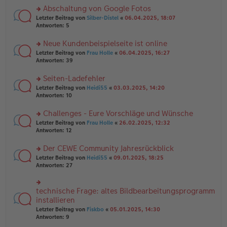
es
ei
u
Abschaltung von Google Fotos
e
tr
n
n
rs
Letzter Beitrag von
Silber-Distel
«
06.04.2025, 18:07
a
g
er
te
Antworten:
5
g
el
B
r
es
ei
u
Neue Kundenbeispielseite ist online
e
tr
n
n
rs
Letzter Beitrag von
Frau Holle
«
06.04.2025, 16:27
a
g
er
te
Antworten:
39
g
el
B
r
es
ei
u
Seiten-Ladefehler
e
tr
n
n
rs
Letzter Beitrag von
Heidi55
«
03.03.2025, 14:20
a
g
er
te
Antworten:
10
g
el
B
r
es
ei
u
Challenges - Eure Vorschläge und Wünsche
e
tr
n
n
rs
Letzter Beitrag von
Frau Holle
«
26.02.2025, 12:32
a
g
er
te
Antworten:
12
g
el
B
r
es
ei
u
Der CEWE Community Jahresrückblick
e
tr
n
n
rs
Letzter Beitrag von
Heidi55
«
09.01.2025, 18:25
a
g
er
te
Antworten:
27
g
el
B
r
es
ei
u
e
tr
n
technische Frage: altes Bildbearbeitungsprogramm
n
rs
a
g
er
te
installieren
g
el
B
r
Letzter Beitrag von
Fiskbo
«
05.01.2025, 14:30
es
ei
u
Antworten:
9
e
tr
n
n