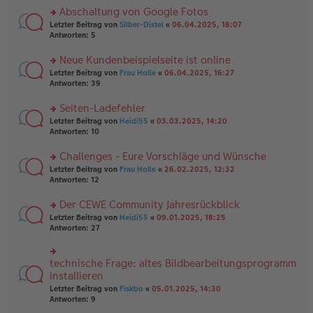
es
ei
u
Abschaltung von Google Fotos
e
tr
n
n
rs
Letzter Beitrag von
Silber-Distel
«
06.04.2025, 18:07
a
g
er
te
Antworten:
5
g
el
B
r
es
ei
u
Neue Kundenbeispielseite ist online
e
tr
n
n
rs
Letzter Beitrag von
Frau Holle
«
06.04.2025, 16:27
a
g
er
te
Antworten:
39
g
el
B
r
es
ei
u
Seiten-Ladefehler
e
tr
n
n
rs
Letzter Beitrag von
Heidi55
«
03.03.2025, 14:20
a
g
er
te
Antworten:
10
g
el
B
r
es
ei
u
Challenges - Eure Vorschläge und Wünsche
e
tr
n
n
rs
Letzter Beitrag von
Frau Holle
«
26.02.2025, 12:32
a
g
er
te
Antworten:
12
g
el
B
r
es
ei
u
Der CEWE Community Jahresrückblick
e
tr
n
n
rs
Letzter Beitrag von
Heidi55
«
09.01.2025, 18:25
a
g
er
te
Antworten:
27
g
el
B
r
es
ei
u
e
tr
n
technische Frage: altes Bildbearbeitungsprogramm
n
rs
a
g
er
te
installieren
g
el
B
r
Letzter Beitrag von
Fiskbo
«
05.01.2025, 14:30
es
ei
u
Antworten:
9
e
tr
n
n