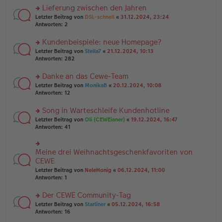
a
g
er
Lieferung zwischen den Jahren
g
el
B
es
rs
Letzter Beitrag von
DSL-schnell
«
31.12.2024, 23:24
ei
e
te
Antworten:
2
tr
n
r
a
er
u
Kundenbeispiele: neue Homepage?
g
B
n
rs
Letzter Beitrag von
Stella7
«
21.12.2024, 10:13
ei
g
te
Antworten:
282
tr
el
r
a
es
u
Danke an das Cewe-Team
g
e
n
n
rs
Letzter Beitrag von
MonikaB
«
20.12.2024, 10:08
g
er
te
Antworten:
12
el
B
r
es
ei
u
Song in Warteschleife Kundenhotline
e
tr
n
n
rs
Letzter Beitrag von
Oli (CEWEianer)
«
19.12.2024, 16:47
a
g
er
te
Antworten:
41
g
el
B
r
es
ei
u
e
tr
n
Meine drei Weihnachtsgeschenkfavoriten von
n
rs
a
g
er
te
CEWE
g
el
B
r
Letzter Beitrag von
NeleHonig
«
06.12.2024, 11:00
es
ei
u
Antworten:
1
e
tr
n
n
a
g
er
Der CEWE Community-Tag
g
el
B
es
rs
Letzter Beitrag von
Starliner
«
05.12.2024, 16:58
ei
e
te
Antworten:
16
tr
n
r