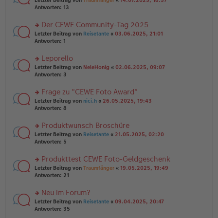
Letzter Beitrag von
Traumfänger
«
14.07.2025, 18:57
a
g
er
te
Antworten:
13
g
el
B
r
es
ei
u
Der CEWE Community-Tag 2025
e
tr
n
n
rs
Letzter Beitrag von
Reisetante
«
03.06.2025, 21:01
a
g
er
te
Antworten:
1
g
el
B
r
es
ei
u
Leporello
e
tr
n
n
rs
Letzter Beitrag von
NeleHonig
«
02.06.2025, 09:07
a
g
er
te
Antworten:
3
g
el
B
r
es
ei
u
Frage zu "CEWE Foto Award"
e
tr
n
n
rs
Letzter Beitrag von
nici.h
«
26.05.2025, 19:43
a
g
er
te
Antworten:
8
g
el
B
r
es
ei
u
Produktwunsch Broschüre
e
tr
n
n
rs
Letzter Beitrag von
Reisetante
«
21.05.2025, 02:20
a
g
er
te
Antworten:
5
g
el
B
r
es
ei
u
Produkttest CEWE Foto-Geldgeschenk
e
tr
n
n
rs
Letzter Beitrag von
Traumfänger
«
19.05.2025, 19:49
a
g
er
te
Antworten:
21
g
el
B
r
es
ei
u
Neu im Forum?
e
tr
n
n
rs
Letzter Beitrag von
Reisetante
«
09.04.2025, 20:47
a
g
er
te
Antworten:
35
g
el
B
r