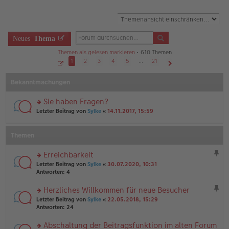
Neues
Thema
Themen als gelesen markieren
• 610 Themen
1
2
3
4
5
…
21
S
Nächste
e
Bekanntmachungen
i
t
e
1
Sie haben Fragen?
v
o
rs
Letzter Beitrag von
Sylke
«
14.11.2017, 15:59
n
te
2
r
1
u
Themen
n
g
Erreichbarkeit
el
rs
es
Letzter Beitrag von
Sylke
«
30.07.2020, 10:31
te
e
Antworten:
4
r
n
u
er
Herzliches Willkommen für neue Besucher
n
B
rs
Letzter Beitrag von
Sylke
«
22.05.2018, 15:29
g
ei
te
Antworten:
24
el
tr
r
es
a
u
Abschaltung der Beitragsfunktion im alten Forum
e
g