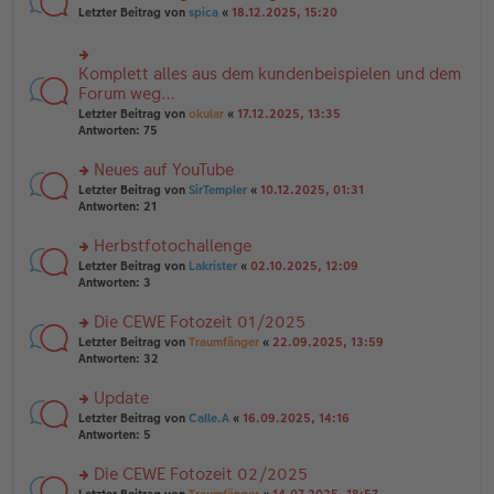
n
n
rs
Letzter Beitrag von
spica
«
18.12.2025, 15:20
g
er
te
el
B
r
es
ei
u
e
Komplett alles aus dem kundenbeispielen und dem
rs
tr
n
n
te
Forum weg…
a
g
er
r
g
el
Letzter Beitrag von
okular
«
17.12.2025, 13:35
B
u
es
Antworten:
75
ei
n
e
tr
g
n
Neues auf YouTube
a
el
er
g
es
rs
Letzter Beitrag von
SirTempler
«
10.12.2025, 01:31
B
e
te
Antworten:
21
ei
n
r
tr
er
u
Herbstfotochallenge
a
B
n
g
rs
Letzter Beitrag von
Lakrister
«
02.10.2025, 12:09
ei
g
te
Antworten:
3
tr
el
r
a
es
u
Die CEWE Fotozeit 01/2025
g
e
n
n
rs
Letzter Beitrag von
Traumfänger
«
22.09.2025, 13:59
g
er
te
Antworten:
32
el
B
r
es
ei
u
Update
e
tr
n
n
rs
Letzter Beitrag von
Calle.A
«
16.09.2025, 14:16
a
g
er
te
Antworten:
5
g
el
B
r
es
ei
u
Die CEWE Fotozeit 02/2025
e
tr
n
n
rs