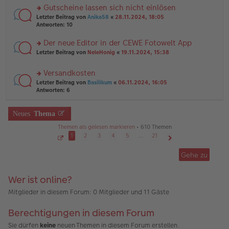
a
er
u
Gutscheine lassen sich nicht einlösen
g
B
n
rs
Letzter Beitrag von
Anika58
«
28.11.2024, 18:05
ei
g
te
Antworten:
10
tr
el
r
a
es
u
Der neue Editor in der CEWE Fotowelt App
g
e
n
n
rs
Letzter Beitrag von
NeleHonig
«
19.11.2024, 15:38
g
er
te
el
B
r
es
Versandkosten
ei
u
e
tr
rs
n
Letzter Beitrag von
Basilikum
«
06.11.2024, 16:05
n
a
te
g
Antworten:
6
er
g
r
el
B
u
es
ei
n
Neues
Thema
e
tr
g
n
a
Themen als gelesen markieren
• 610 Themen
el
er
g
es
1
2
3
4
5
…
21
B
e
ei
S
Nächste
e
n
tr
Gehe zu
i
er
a
t
B
g
e
1
ei
Wer ist online?
v
tr
o
a
n
Mitglieder in diesem Forum: 0 Mitglieder und 11 Gäste
2
g
1
Berechtigungen in diesem Forum
Sie dürfen
keine
neuen Themen in diesem Forum erstellen.