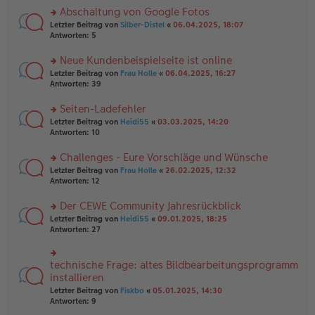
es
ei
u
Abschaltung von Google Fotos
e
tr
n
n
rs
Letzter Beitrag von
Silber-Distel
«
06.04.2025, 18:07
a
g
er
te
Antworten:
5
g
el
B
r
es
ei
u
Neue Kundenbeispielseite ist online
e
tr
n
n
rs
Letzter Beitrag von
Frau Holle
«
06.04.2025, 16:27
a
g
er
te
Antworten:
39
g
el
B
r
es
ei
u
Seiten-Ladefehler
e
tr
n
n
rs
Letzter Beitrag von
Heidi55
«
03.03.2025, 14:20
a
g
er
te
Antworten:
10
g
el
B
r
es
ei
u
Challenges - Eure Vorschläge und Wünsche
e
tr
n
n
rs
Letzter Beitrag von
Frau Holle
«
26.02.2025, 12:32
a
g
er
te
Antworten:
12
g
el
B
r
es
ei
u
Der CEWE Community Jahresrückblick
e
tr
n
n
rs
Letzter Beitrag von
Heidi55
«
09.01.2025, 18:25
a
g
er
te
Antworten:
27
g
el
B
r
es
ei
u
e
tr
n
technische Frage: altes Bildbearbeitungsprogramm
n
rs
a
g
er
te
installieren
g
el
B
r
Letzter Beitrag von
Fiskbo
«
05.01.2025, 14:30
es
ei
u
Antworten:
9
e
tr
n
n