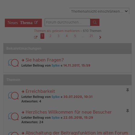
Neues
Thema
Themen als gelesen markieren
• 610 Themen
1
2
3
4
5
…
21
S
Nächste
e
Bekanntmachungen
i
t
e
1
Sie haben Fragen?
v
o
rs
Letzter Beitrag von
Sylke
«
14.11.2017, 15:59
n
te
2
r
1
u
Themen
n
g
Erreichbarkeit
el
rs
es
Letzter Beitrag von
Sylke
«
30.07.2020, 10:31
te
e
Antworten:
4
r
n
u
er
Herzliches Willkommen für neue Besucher
n
B
rs
Letzter Beitrag von
Sylke
«
22.05.2018, 15:29
g
ei
te
Antworten:
24
el
tr
r
es
a
u
Abschaltung der Beitragsfunktion im alten Forum
e
g