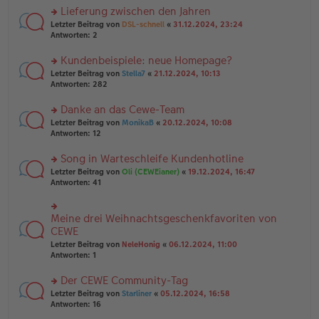
a
g
er
Lieferung zwischen den Jahren
g
el
B
es
rs
Letzter Beitrag von
DSL-schnell
«
31.12.2024, 23:24
ei
e
te
Antworten:
2
tr
n
r
a
er
u
Kundenbeispiele: neue Homepage?
g
B
n
rs
Letzter Beitrag von
Stella7
«
21.12.2024, 10:13
ei
g
te
Antworten:
282
tr
el
r
a
es
u
Danke an das Cewe-Team
g
e
n
n
rs
Letzter Beitrag von
MonikaB
«
20.12.2024, 10:08
g
er
te
Antworten:
12
el
B
r
es
ei
u
Song in Warteschleife Kundenhotline
e
tr
n
n
rs
Letzter Beitrag von
Oli (CEWEianer)
«
19.12.2024, 16:47
a
g
er
te
Antworten:
41
g
el
B
r
es
ei
u
e
tr
n
Meine drei Weihnachtsgeschenkfavoriten von
n
rs
a
g
er
te
CEWE
g
el
B
r
Letzter Beitrag von
NeleHonig
«
06.12.2024, 11:00
es
ei
u
Antworten:
1
e
tr
n
n
a
g
er
Der CEWE Community-Tag
g
el
B
es
rs
Letzter Beitrag von
Starliner
«
05.12.2024, 16:58
ei
e
te
Antworten:
16
tr
n
r