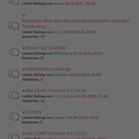
n
n
rs
Letzter Beitrag von
spica
«
18.12.2025, 15:20
g
er
te
el
B
r
es
ei
u
e
Komplett alles aus dem kundenbeispielen und dem
rs
tr
n
n
te
Forum weg…
a
g
er
r
g
el
Letzter Beitrag von
okular
«
17.12.2025, 13:35
B
u
es
Antworten:
75
ei
n
e
tr
g
n
Neues auf YouTube
a
el
er
g
es
rs
Letzter Beitrag von
SirTempler
«
10.12.2025, 01:31
B
e
te
Antworten:
21
ei
n
r
tr
er
u
Herbstfotochallenge
a
B
n
g
rs
Letzter Beitrag von
Lakrister
«
02.10.2025, 12:09
ei
g
te
Antworten:
3
tr
el
r
a
es
u
Die CEWE Fotozeit 01/2025
g
e
n
n
rs
Letzter Beitrag von
Traumfänger
«
22.09.2025, 13:59
g
er
te
Antworten:
32
el
B
r
es
ei
u
Update
e
tr
n
n
rs
Letzter Beitrag von
Calle.A
«
16.09.2025, 14:16
a
g
er
te
Antworten:
5
g
el
B
r
es
ei
u
Die CEWE Fotozeit 02/2025
e
tr
n
n
rs