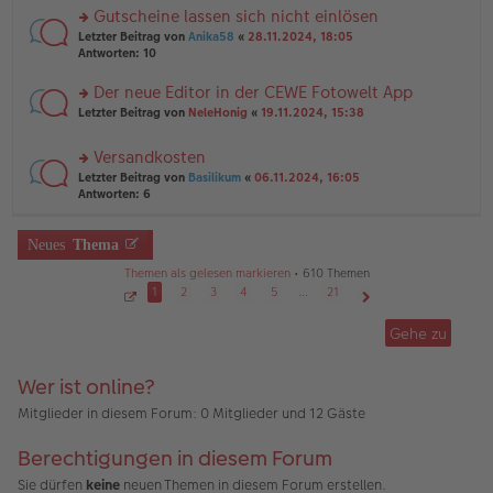
a
er
u
Gutscheine lassen sich nicht einlösen
g
B
n
rs
Letzter Beitrag von
Anika58
«
28.11.2024, 18:05
ei
g
te
Antworten:
10
tr
el
r
a
es
u
Der neue Editor in der CEWE Fotowelt App
g
e
n
n
rs
Letzter Beitrag von
NeleHonig
«
19.11.2024, 15:38
g
er
te
el
B
r
es
Versandkosten
ei
u
e
tr
rs
n
Letzter Beitrag von
Basilikum
«
06.11.2024, 16:05
n
a
te
g
Antworten:
6
er
g
r
el
B
u
es
ei
n
Neues
Thema
e
tr
g
n
a
Themen als gelesen markieren
• 610 Themen
el
er
g
es
1
2
3
4
5
…
21
B
e
ei
S
Nächste
e
n
tr
Gehe zu
i
er
a
t
B
g
e
1
ei
Wer ist online?
v
tr
o
a
n
Mitglieder in diesem Forum: 0 Mitglieder und 12 Gäste
2
g
1
Berechtigungen in diesem Forum
Sie dürfen
keine
neuen Themen in diesem Forum erstellen.