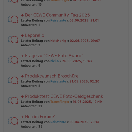
Letzter Beitrag von
Traumfänger
«
14.07.2025, 18:57
a
g
er
te
Antworten:
13
g
el
B
r
es
ei
u
Der CEWE Community-Tag 2025
e
tr
n
n
rs
Letzter Beitrag von
Reisetante
«
03.06.2025, 21:01
a
g
er
te
Antworten:
1
g
el
B
r
es
ei
u
Leporello
e
tr
n
n
rs
Letzter Beitrag von
NeleHonig
«
02.06.2025, 09:07
a
g
er
te
Antworten:
3
g
el
B
r
es
ei
u
Frage zu "CEWE Foto Award"
e
tr
n
n
rs
Letzter Beitrag von
nici.h
«
26.05.2025, 19:43
a
g
er
te
Antworten:
8
g
el
B
r
es
ei
u
Produktwunsch Broschüre
e
tr
n
n
rs
Letzter Beitrag von
Reisetante
«
21.05.2025, 02:20
a
g
er
te
Antworten:
5
g
el
B
r
es
ei
u
Produkttest CEWE Foto-Geldgeschenk
e
tr
n
n
rs
Letzter Beitrag von
Traumfänger
«
19.05.2025, 19:49
a
g
er
te
Antworten:
21
g
el
B
r
es
ei
u
Neu im Forum?
e
tr
n
n
rs
Letzter Beitrag von
Reisetante
«
09.04.2025, 20:47
a
g
er
te
Antworten:
35
g
el
B
r