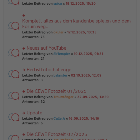
n
n
rs
Letzter Beitrag von
spica
«
18.12.2025, 15:20
g
er
te
el
B
r
es
ei
u
e
Komplett alles aus dem kundenbeispielen und dem
rs
tr
n
n
te
Forum weg…
a
g
er
r
g
el
Letzter Beitrag von
okular
«
17.12.2025, 13:35
B
u
es
Antworten:
75
ei
n
e
tr
g
n
Neues auf YouTube
a
el
er
g
es
rs
Letzter Beitrag von
SirTempler
«
10.12.2025, 01:31
B
e
te
Antworten:
21
ei
n
r
tr
er
u
Herbstfotochallenge
a
B
n
g
rs
Letzter Beitrag von
Lakrister
«
02.10.2025, 12:09
ei
g
te
Antworten:
3
tr
el
r
a
es
u
Die CEWE Fotozeit 01/2025
g
e
n
n
rs
Letzter Beitrag von
Traumfänger
«
22.09.2025, 13:59
g
er
te
Antworten:
32
el
B
r
es
ei
u
Update
e
tr
n
n
rs
Letzter Beitrag von
Calle.A
«
16.09.2025, 14:16
a
g
er
te
Antworten:
5
g
el
B
r
es
ei
u
Die CEWE Fotozeit 02/2025
e
tr
n
n
rs