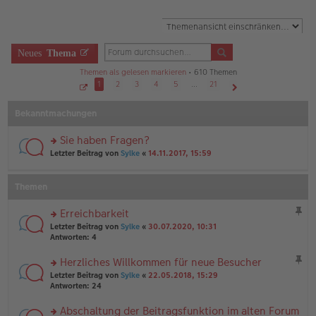
Neues
Thema
Themen als gelesen markieren
• 610 Themen
1
2
3
4
5
…
21
S
Nächste
e
Bekanntmachungen
i
t
e
1
Sie haben Fragen?
v
o
rs
Letzter Beitrag von
Sylke
«
14.11.2017, 15:59
n
te
2
r
1
u
Themen
n
g
Erreichbarkeit
el
rs
es
Letzter Beitrag von
Sylke
«
30.07.2020, 10:31
te
e
Antworten:
4
r
n
u
er
Herzliches Willkommen für neue Besucher
n
B
rs
Letzter Beitrag von
Sylke
«
22.05.2018, 15:29
g
ei
te
Antworten:
24
el
tr
r
es
a
u
Abschaltung der Beitragsfunktion im alten Forum
e
g