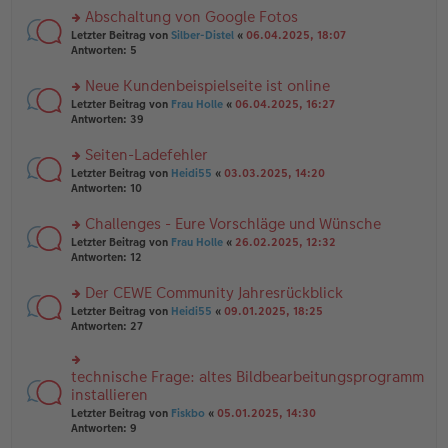
es
ei
u
Abschaltung von Google Fotos
e
tr
n
n
rs
Letzter Beitrag von
Silber-Distel
«
06.04.2025, 18:07
a
g
er
te
Antworten:
5
g
el
B
r
es
ei
u
Neue Kundenbeispielseite ist online
e
tr
n
n
rs
Letzter Beitrag von
Frau Holle
«
06.04.2025, 16:27
a
g
er
te
Antworten:
39
g
el
B
r
es
ei
u
Seiten-Ladefehler
e
tr
n
n
rs
Letzter Beitrag von
Heidi55
«
03.03.2025, 14:20
a
g
er
te
Antworten:
10
g
el
B
r
es
ei
u
Challenges - Eure Vorschläge und Wünsche
e
tr
n
n
rs
Letzter Beitrag von
Frau Holle
«
26.02.2025, 12:32
a
g
er
te
Antworten:
12
g
el
B
r
es
ei
u
Der CEWE Community Jahresrückblick
e
tr
n
n
rs
Letzter Beitrag von
Heidi55
«
09.01.2025, 18:25
a
g
er
te
Antworten:
27
g
el
B
r
es
ei
u
e
tr
n
technische Frage: altes Bildbearbeitungsprogramm
n
rs
a
g
er
te
installieren
g
el
B
r
Letzter Beitrag von
Fiskbo
«
05.01.2025, 14:30
es
ei
u
Antworten:
9
e
tr
n
n