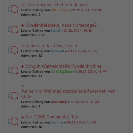
a
g
er
Lieferung zwischen den Jahren
g
el
B
es
rs
Letzter Beitrag von
DSL-schnell
«
31.12.2024, 23:24
ei
e
te
Antworten:
2
tr
n
r
a
er
u
Kundenbeispiele: neue Homepage?
g
B
n
rs
Letzter Beitrag von
Stella7
«
21.12.2024, 10:13
ei
g
te
Antworten:
282
tr
el
r
a
es
u
Danke an das Cewe-Team
g
e
n
n
rs
Letzter Beitrag von
MonikaB
«
20.12.2024, 10:08
g
er
te
Antworten:
12
el
B
r
es
ei
u
Song in Warteschleife Kundenhotline
e
tr
n
n
rs
Letzter Beitrag von
Oli (CEWEianer)
«
19.12.2024, 16:47
a
g
er
te
Antworten:
41
g
el
B
r
es
ei
u
e
tr
n
Meine drei Weihnachtsgeschenkfavoriten von
n
rs
a
g
er
te
CEWE
g
el
B
r
Letzter Beitrag von
NeleHonig
«
06.12.2024, 11:00
es
ei
u
Antworten:
1
e
tr
n
n
a
g
er
Der CEWE Community-Tag
g
el
B
es
rs
Letzter Beitrag von
Starliner
«
05.12.2024, 16:58
ei
e
te
Antworten:
16
tr
n
r