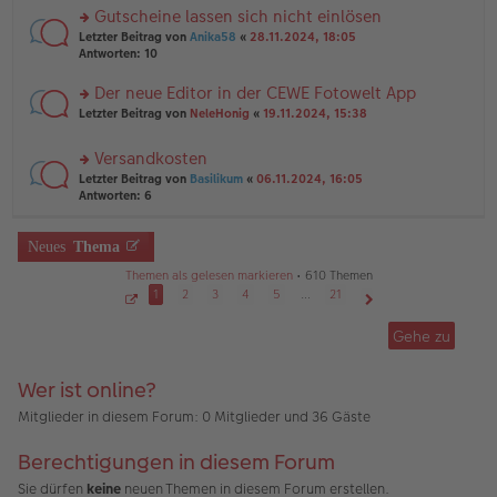
a
er
u
Gutscheine lassen sich nicht einlösen
g
B
n
rs
Letzter Beitrag von
Anika58
«
28.11.2024, 18:05
ei
g
te
Antworten:
10
tr
el
r
a
es
u
Der neue Editor in der CEWE Fotowelt App
g
e
n
n
rs
Letzter Beitrag von
NeleHonig
«
19.11.2024, 15:38
g
er
te
el
B
r
es
Versandkosten
ei
u
e
tr
rs
n
Letzter Beitrag von
Basilikum
«
06.11.2024, 16:05
n
a
te
g
Antworten:
6
er
g
r
el
B
u
es
ei
n
Neues
Thema
e
tr
g
n
a
Themen als gelesen markieren
• 610 Themen
el
er
g
es
1
2
3
4
5
…
21
B
e
ei
S
Nächste
e
n
tr
Gehe zu
i
er
a
t
B
g
e
1
ei
Wer ist online?
v
tr
o
a
n
Mitglieder in diesem Forum: 0 Mitglieder und 36 Gäste
2
g
1
Berechtigungen in diesem Forum
Sie dürfen
keine
neuen Themen in diesem Forum erstellen.