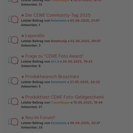
Letzter Beitrag von
Traumfänger
«
14.07.2025, 18:57
a
g
er
te
Antworten:
13
g
el
B
r
es
ei
u
Der CEWE Community-Tag 2025
e
tr
n
n
rs
Letzter Beitrag von
Reisetante
«
03.06.2025, 21:01
a
g
er
te
Antworten:
1
g
el
B
r
es
ei
u
Leporello
e
tr
n
n
rs
Letzter Beitrag von
NeleHonig
«
02.06.2025, 09:07
a
g
er
te
Antworten:
3
g
el
B
r
es
ei
u
Frage zu "CEWE Foto Award"
e
tr
n
n
rs
Letzter Beitrag von
nici.h
«
26.05.2025, 19:43
a
g
er
te
Antworten:
8
g
el
B
r
es
ei
u
Produktwunsch Broschüre
e
tr
n
n
rs
Letzter Beitrag von
Reisetante
«
21.05.2025, 02:20
a
g
er
te
Antworten:
5
g
el
B
r
es
ei
u
Produkttest CEWE Foto-Geldgeschenk
e
tr
n
n
rs
Letzter Beitrag von
Traumfänger
«
19.05.2025, 19:49
a
g
er
te
Antworten:
21
g
el
B
r
es
ei
u
Neu im Forum?
e
tr
n
n
rs
Letzter Beitrag von
Reisetante
«
09.04.2025, 20:47
a
g
er
te
Antworten:
35
g
el
B
r