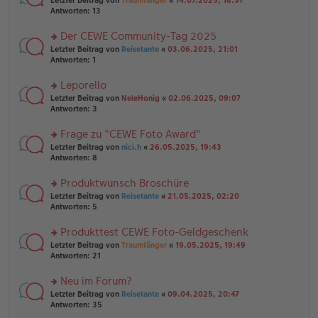
Letzter Beitrag von
Traumfänger
«
14.07.2025, 18:57
a
g
er
te
Antworten:
13
g
el
B
r
es
ei
u
Der CEWE Community-Tag 2025
e
tr
n
n
rs
Letzter Beitrag von
Reisetante
«
03.06.2025, 21:01
a
g
er
te
Antworten:
1
g
el
B
r
es
ei
u
Leporello
e
tr
n
n
rs
Letzter Beitrag von
NeleHonig
«
02.06.2025, 09:07
a
g
er
te
Antworten:
3
g
el
B
r
es
ei
u
Frage zu "CEWE Foto Award"
e
tr
n
n
rs
Letzter Beitrag von
nici.h
«
26.05.2025, 19:43
a
g
er
te
Antworten:
8
g
el
B
r
es
ei
u
Produktwunsch Broschüre
e
tr
n
n
rs
Letzter Beitrag von
Reisetante
«
21.05.2025, 02:20
a
g
er
te
Antworten:
5
g
el
B
r
es
ei
u
Produkttest CEWE Foto-Geldgeschenk
e
tr
n
n
rs
Letzter Beitrag von
Traumfänger
«
19.05.2025, 19:49
a
g
er
te
Antworten:
21
g
el
B
r
es
ei
u
Neu im Forum?
e
tr
n
n
rs
Letzter Beitrag von
Reisetante
«
09.04.2025, 20:47
a
g
er
te
Antworten:
35
g
el
B
r