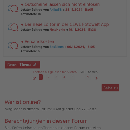
a
er
u
Gutscheine lassen sich nicht einlösen
g
B
n
rs
Letzter Beitrag von
Anika58
«
28.11.2024, 18:05
ei
g
te
Antworten:
10
tr
el
r
a
es
u
Der neue Editor in der CEWE Fotowelt App
g
e
n
n
rs
Letzter Beitrag von
NeleHonig
«
19.11.2024, 15:38
g
er
te
el
B
r
es
Versandkosten
ei
u
e
tr
rs
n
Letzter Beitrag von
Basilikum
«
06.11.2024, 16:05
n
a
te
g
Antworten:
6
er
g
r
el
B
u
es
ei
n
Neues
Thema
e
tr
g
n
a
Themen als gelesen markieren
• 610 Themen
el
er
g
es
1
2
3
4
5
…
21
B
e
ei
S
Nächste
e
n
tr
Gehe zu
i
er
a
t
B
g
e
1
ei
Wer ist online?
v
tr
o
a
n
Mitglieder in diesem Forum: 0 Mitglieder und 22 Gäste
2
g
1
Berechtigungen in diesem Forum
Sie dürfen
keine
neuen Themen in diesem Forum erstellen.