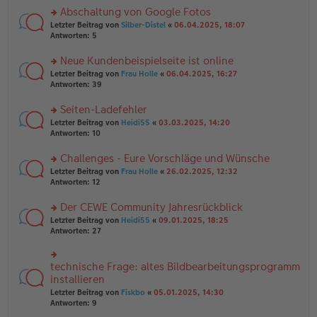
es
ei
u
Abschaltung von Google Fotos
e
tr
n
n
rs
Letzter Beitrag von
Silber-Distel
«
06.04.2025, 18:07
a
g
er
te
Antworten:
5
g
el
B
r
es
ei
u
Neue Kundenbeispielseite ist online
e
tr
n
n
rs
Letzter Beitrag von
Frau Holle
«
06.04.2025, 16:27
a
g
er
te
Antworten:
39
g
el
B
r
es
ei
u
Seiten-Ladefehler
e
tr
n
n
rs
Letzter Beitrag von
Heidi55
«
03.03.2025, 14:20
a
g
er
te
Antworten:
10
g
el
B
r
es
ei
u
Challenges - Eure Vorschläge und Wünsche
e
tr
n
n
rs
Letzter Beitrag von
Frau Holle
«
26.02.2025, 12:32
a
g
er
te
Antworten:
12
g
el
B
r
es
ei
u
Der CEWE Community Jahresrückblick
e
tr
n
n
rs
Letzter Beitrag von
Heidi55
«
09.01.2025, 18:25
a
g
er
te
Antworten:
27
g
el
B
r
es
ei
u
e
tr
n
technische Frage: altes Bildbearbeitungsprogramm
n
rs
a
g
er
te
installieren
g
el
B
r
Letzter Beitrag von
Fiskbo
«
05.01.2025, 14:30
es
ei
u
Antworten:
9
e
tr
n
n