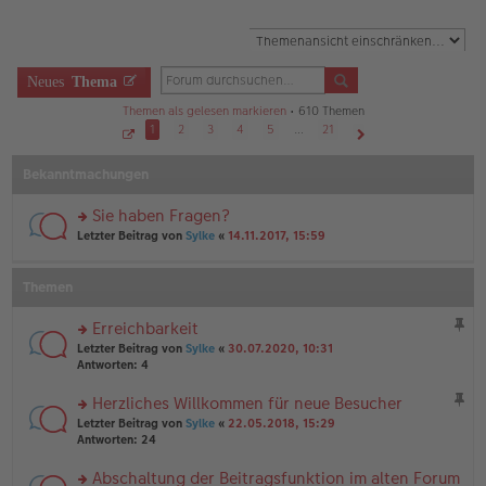
Neues
Thema
Themen als gelesen markieren
• 610 Themen
1
2
3
4
5
…
21
S
Nächste
e
Bekanntmachungen
i
t
e
1
Sie haben Fragen?
v
o
rs
Letzter Beitrag von
Sylke
«
14.11.2017, 15:59
n
te
2
r
1
u
Themen
n
g
Erreichbarkeit
el
rs
es
Letzter Beitrag von
Sylke
«
30.07.2020, 10:31
te
e
Antworten:
4
r
n
u
er
Herzliches Willkommen für neue Besucher
n
B
rs
Letzter Beitrag von
Sylke
«
22.05.2018, 15:29
g
ei
te
Antworten:
24
el
tr
r
es
a
u
Abschaltung der Beitragsfunktion im alten Forum
e
g