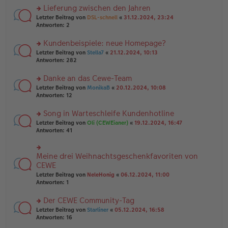
a
g
er
Lieferung zwischen den Jahren
g
el
B
es
rs
Letzter Beitrag von
DSL-schnell
«
31.12.2024, 23:24
ei
e
te
Antworten:
2
tr
n
r
a
er
u
Kundenbeispiele: neue Homepage?
g
B
n
rs
Letzter Beitrag von
Stella7
«
21.12.2024, 10:13
ei
g
te
Antworten:
282
tr
el
r
a
es
u
Danke an das Cewe-Team
g
e
n
n
rs
Letzter Beitrag von
MonikaB
«
20.12.2024, 10:08
g
er
te
Antworten:
12
el
B
r
es
ei
u
Song in Warteschleife Kundenhotline
e
tr
n
n
rs
Letzter Beitrag von
Oli (CEWEianer)
«
19.12.2024, 16:47
a
g
er
te
Antworten:
41
g
el
B
r
es
ei
u
e
tr
n
Meine drei Weihnachtsgeschenkfavoriten von
n
rs
a
g
er
te
CEWE
g
el
B
r
Letzter Beitrag von
NeleHonig
«
06.12.2024, 11:00
es
ei
u
Antworten:
1
e
tr
n
n
a
g
er
Der CEWE Community-Tag
g
el
B
es
rs
Letzter Beitrag von
Starliner
«
05.12.2024, 16:58
ei
e
te
Antworten:
16
tr
n
r