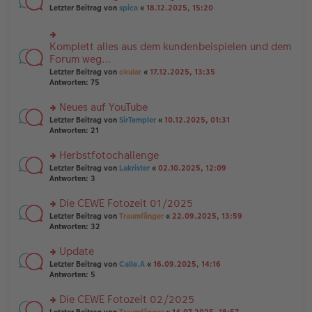
n
n
rs
Letzter Beitrag von
spica
«
18.12.2025, 15:20
g
er
te
el
B
r
es
ei
u
e
Komplett alles aus dem kundenbeispielen und dem
rs
tr
n
n
te
Forum weg…
a
g
er
r
g
el
Letzter Beitrag von
okular
«
17.12.2025, 13:35
B
u
es
Antworten:
75
ei
n
e
tr
g
n
Neues auf YouTube
a
el
er
g
es
rs
Letzter Beitrag von
SirTempler
«
10.12.2025, 01:31
B
e
te
Antworten:
21
ei
n
r
tr
er
u
Herbstfotochallenge
a
B
n
g
rs
Letzter Beitrag von
Lakrister
«
02.10.2025, 12:09
ei
g
te
Antworten:
3
tr
el
r
a
es
u
Die CEWE Fotozeit 01/2025
g
e
n
n
rs
Letzter Beitrag von
Traumfänger
«
22.09.2025, 13:59
g
er
te
Antworten:
32
el
B
r
es
ei
u
Update
e
tr
n
n
rs
Letzter Beitrag von
Calle.A
«
16.09.2025, 14:16
a
g
er
te
Antworten:
5
g
el
B
r
es
ei
u
Die CEWE Fotozeit 02/2025
e
tr
n
n
rs