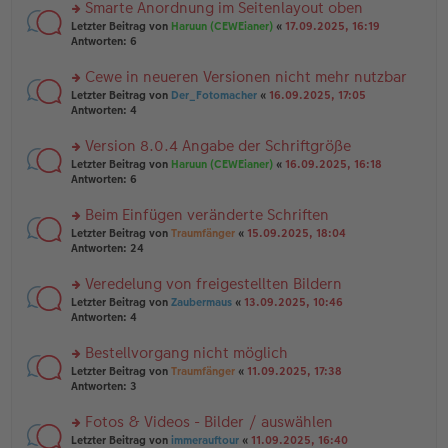
u
Smarte Anordnung im Seitenlayout oben
e
tr
n
n
rs
Letzter Beitrag von
Haruun (CEWEianer)
«
17.09.2025, 16:19
a
g
er
te
Antworten:
6
g
el
B
r
es
ei
u
Cewe in neueren Versionen nicht mehr nutzbar
e
tr
n
n
rs
Letzter Beitrag von
Der_Fotomacher
«
16.09.2025, 17:05
a
g
er
te
Antworten:
4
g
el
B
r
es
ei
u
Version 8.0.4 Angabe der Schriftgröße
e
tr
n
n
rs
Letzter Beitrag von
Haruun (CEWEianer)
«
16.09.2025, 16:18
a
g
er
te
Antworten:
6
g
el
B
r
es
ei
u
Beim Einfügen veränderte Schriften
e
tr
n
n
rs
Letzter Beitrag von
Traumfänger
«
15.09.2025, 18:04
a
g
er
te
Antworten:
24
g
el
B
r
es
ei
u
Veredelung von freigestellten Bildern
e
tr
n
n
rs
Letzter Beitrag von
Zaubermaus
«
13.09.2025, 10:46
a
g
er
te
Antworten:
4
g
el
B
r
es
ei
u
Bestellvorgang nicht möglich
e
tr
n
n
rs
Letzter Beitrag von
Traumfänger
«
11.09.2025, 17:38
a
g
er
te
Antworten:
3
g
el
B
r
es
ei
u
Fotos & Videos - Bilder / auswählen
e
tr
n
n
rs
Letzter Beitrag von
immerauftour
«
11.09.2025, 16:40
a
g