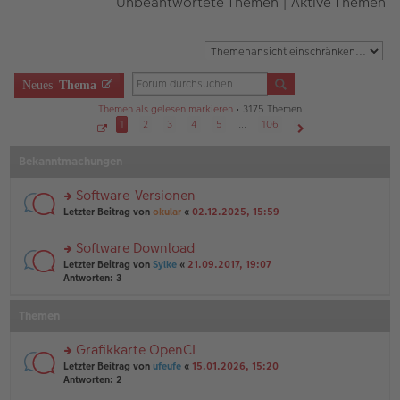
Unbeantwortete Themen
|
Aktive Themen
Neues
Thema
Themen als gelesen markieren
• 3175 Themen
1
2
3
4
5
…
106
S
Nächste
e
Bekanntmachungen
i
t
e
1
Software-Versionen
v
o
rs
Letzter Beitrag von
okular
«
02.12.2025, 15:59
n
te
1
r
0
Software Download
6
u
rs
n
Letzter Beitrag von
Sylke
«
21.09.2017, 19:07
te
g
Antworten:
3
r
el
u
es
Themen
n
e
g
n
el
er
Grafikkarte OpenCL
es
B
rs
Letzter Beitrag von
ufeufe
«
15.01.2026, 15:20
e
ei
te
Antworten:
2
n
tr
r
er
a