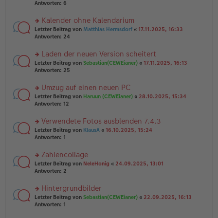
e
te
Antworten:
6
g
n
r
er
u
Kalender ohne Kalendarium
B
n
rs
Letzter Beitrag von
Matthias Hermsdorf
«
17.11.2025, 16:33
ei
g
te
Antworten:
24
tr
el
r
a
es
u
Laden der neuen Version scheitert
g
e
n
n
rs
Letzter Beitrag von
Sebastian(CEWEianer)
«
17.11.2025, 16:13
g
er
te
Antworten:
25
el
B
r
es
ei
u
Umzug auf einen neuen PC
e
tr
n
n
rs
Letzter Beitrag von
Haruun (CEWEianer)
«
28.10.2025, 15:34
a
g
er
te
Antworten:
12
g
el
B
r
es
ei
u
Verwendete Fotos ausblenden 7.4.3
e
tr
n
n
rs
Letzter Beitrag von
KlausA
«
16.10.2025, 15:24
a
g
er
te
Antworten:
1
g
el
B
r
es
ei
u
Zahlencollage
e
tr
n
n
rs
Letzter Beitrag von
NeleHonig
«
24.09.2025, 13:01
a
g
er
te
Antworten:
2
g
el
B
r
es
ei
u
Hintergrundbilder
e
tr
n
n
rs
Letzter Beitrag von
Sebastian(CEWEianer)
«
22.09.2025, 16:13
a
g
er
te
Antworten:
1
g
el
B
r
es
ei