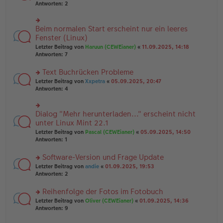
er
te
Antworten:
2
g
el
B
r
es
ei
u
e
tr
n
Beim normalen Start erscheint nur ein leeres
n
rs
a
g
er
te
Fenster (Linux)
g
el
B
r
Letzter Beitrag von
Haruun (CEWEianer)
«
11.09.2025, 14:18
es
ei
u
Antworten:
7
e
tr
n
n
a
g
er
Text Buchrücken Probleme
g
el
B
es
rs
Letzter Beitrag von
Xxpetra
«
05.09.2025, 20:47
ei
e
te
Antworten:
4
tr
n
r
a
er
u
g
B
n
Dialog "Mehr herunterladen..." erscheint nicht
rs
ei
g
te
unter Linux Mint 22.1
tr
el
r
Letzter Beitrag von
Pascal (CEWEianer)
«
05.09.2025, 14:50
a
es
u
Antworten:
1
g
e
n
n
g
er
Software-Version und Frage Update
el
B
es
rs
Letzter Beitrag von
andie
«
01.09.2025, 19:53
ei
e
te
Antworten:
2
tr
n
r
a
er
u
Reihenfolge der Fotos im Fotobuch
g
B
n
rs
Letzter Beitrag von
Oliver (CEWEianer)
«
01.09.2025, 14:36
ei
g
te
Antworten:
9
tr
el
r
a
es
u