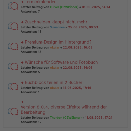
Terminkalender
g
e
n
n
rs
Letzter Beitrag von
Oliver (CEWEianer)
«
01.09.2025, 14:14
g
er
te
Antworten:
7
el
B
r
es
ei
u
Zuschneiden klappt nicht mehr
e
tr
n
n
rs
Letzter Beitrag von
Suwannee
«
25.08.2025, 09:53
a
g
er
te
Antworten:
15
g
el
B
r
es
ei
u
Premium-Design im Hintergrund?
e
tr
n
n
rs
Letzter Beitrag von
okular
«
22.08.2025, 16:05
a
g
er
te
Antworten:
13
g
el
B
r
es
ei
u
Wünsche für Software und Fotobuch
e
tr
n
n
rs
Letzter Beitrag von
okular
«
22.08.2025, 14:06
a
g
er
te
Antworten:
5
g
el
B
r
es
ei
u
Buchblock teilen in 2 Bücher
e
tr
n
n
rs
Letzter Beitrag von
okular
«
15.08.2025, 17:46
a
g
er
te
Antworten:
1
g
el
B
r
es
ei
u
e
tr
n
Version 8.0.4, diverse Effekte während der
n
rs
a
g
er
te
Bearbeitung
g
el
B
r
Letzter Beitrag von
Thorben (CEWEianer)
«
11.08.2025, 17:21
es
ei
u
Antworten:
12
e
tr
n
n
a
g