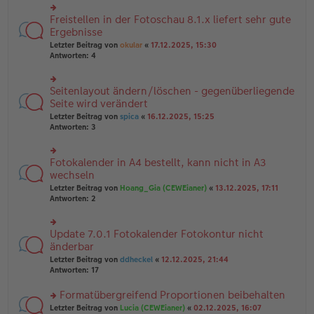
u
B
g
n
Freistellen in der Fotoschau 8.1.x liefert sehr gute
ei
rs
g
tr
te
Ergebnisse
el
a
r
Letzter Beitrag von
okular
«
17.12.2025, 15:30
es
g
u
Antworten:
4
e
n
n
g
er
el
B
Seitenlayout ändern/löschen - gegenüberliegende
rs
es
ei
te
Seite wird verändert
e
tr
r
n
Letzter Beitrag von
spica
«
16.12.2025, 15:25
a
u
er
Antworten:
3
g
n
B
g
ei
el
tr
Fotokalender in A4 bestellt, kann nicht in A3
rs
es
a
te
wechseln
e
g
r
n
Letzter Beitrag von
Hoang_Gia (CEWEianer)
«
13.12.2025, 17:11
u
er
Antworten:
2
n
B
g
ei
el
tr
Update 7.0.1 Fotokalender Fotokontur nicht
rs
es
a
te
änderbar
e
g
r
n
Letzter Beitrag von
ddheckel
«
12.12.2025, 21:44
u
er
Antworten:
17
n
B
g
ei
Formatübergreifend Proportionen beibehalten
el
tr
es
rs
Letzter Beitrag von
Lucia (CEWEianer)
«
02.12.2025, 16:07
a