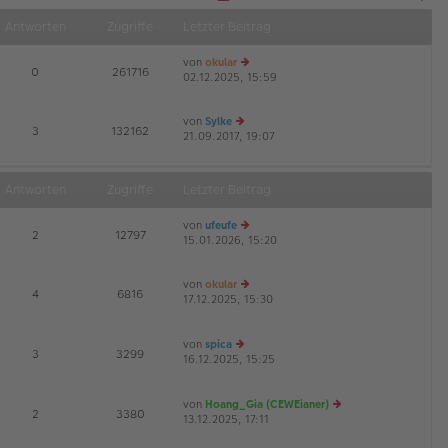
S
Näch
e
Antworten
Zugriffe
Letzter Beitrag
i
t
e
von
okular
1
E
0
261716
v
02.12.2025, 15:59
e
o
u
n
1
es
0
von
Sylke
te
E
3
132162
6
21.09.2017, 19:07
e
r
u
B
es
ei
te
tr
Antworten
Zugriffe
Letzter Beitrag
r
a
B
g
von
ufeufe
ei
E
2
12797
15.01.2026, 15:20
e
tr
u
a
es
g
von
okular
te
E
4
6816
17.12.2025, 15:30
e
r
G
u
B
es
ei
von
spica
te
tr
E
3
3299
16.12.2025, 15:25
e
r
a
G
u
B
g
es
ei
von
Hoang_Gia (CEWEianer)
te
tr
E
2
3380
13.12.2025, 17:11
r
a
e
B
g
u