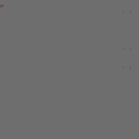
ar
1
2
1
2
1
2