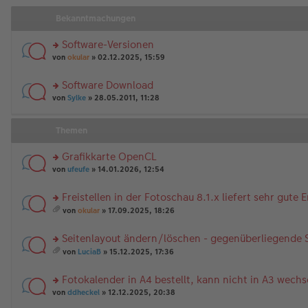
Bekanntmachungen
Software-Versionen
rs
von
okular
» 02.12.2025, 15:59
te
r
Software Download
u
rs
n
von
Sylke
» 28.05.2011, 11:28
te
g
r
el
u
es
Themen
n
e
g
n
Grafikkarte OpenCL
el
er
rs
es
von
ufeufe
» 14.01.2026, 12:54
B
te
e
ei
r
n
tr
Freistellen in der Fotoschau 8.1.x liefert sehr gute 
u
er
a
rs
n
B
von
okular
» 17.09.2025, 18:26
g
te
g
es
ei
r
el
a
tr
Seitenlayout ändern/löschen - gegenüberliegende S
u
es
m
a
n
rs
e
t
g
von
LuciaB
» 15.12.2025, 17:36
g
te
n
A
es
el
r
er
nh
a
Fotokalender in A4 bestellt, kann nicht in A3 wechs
es
u
B
än
m
e
n
rs
ei
g
t
von
ddheckel
» 12.12.2025, 20:38
n
g
te
tr
e
A