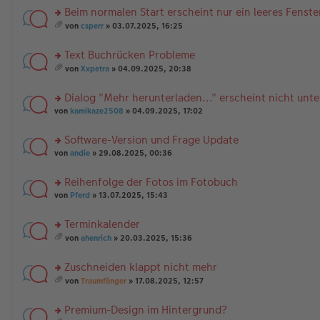
a
er
el
r
nh
Beim normalen Start erscheint nur ein leeres Fenste
g
B
es
u
än
rs
ei
e
n
g
von
csperr
» 03.07.2025, 16:25
te
tr
n
g
es
e
r
a
er
el
a
Text Buchrücken Probleme
u
g
B
es
m
n
rs
ei
e
t
von
Xxpetra
» 04.09.2025, 20:38
g
te
tr
n
A
es
el
r
a
er
nh
a
Dialog "Mehr herunterladen..." erscheint nicht unte
es
u
g
B
än
m
e
n
rs
ei
g
t
von
kamikaze2508
» 04.09.2025, 17:02
n
g
te
tr
e
A
er
el
r
a
nh
Software-Version und Frage Update
B
es
u
g
än
rs
ei
e
n
von
andie
» 29.08.2025, 00:36
g
te
tr
n
g
e
r
a
er
el
Reihenfolge der Fotos im Fotobuch
u
g
B
es
rs
n
von
Pferd
» 13.07.2025, 15:43
ei
e
te
g
tr
n
r
el
a
er
Terminkalender
u
es
g
B
rs
n
e
von
ahenrich
» 20.03.2025, 15:36
ei
te
g
es
n
tr
r
el
a
er
a
Zuschneiden klappt nicht mehr
u
es
m
B
g
n
rs
e
t
ei
von
Traumfänger
» 17.08.2025, 12:57
g
te
n
A
es
tr
el
r
er
nh
a
a
Premium-Design im Hintergrund?
es
u
B
än
m
g