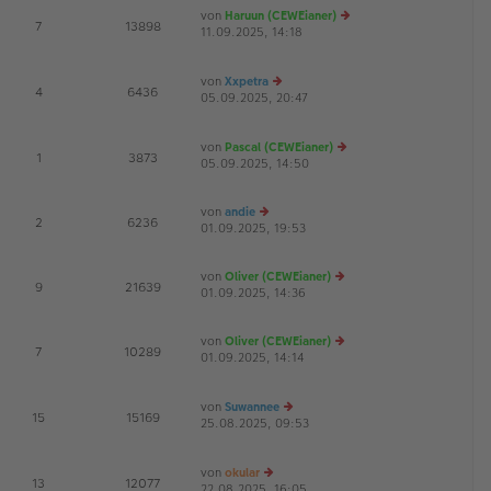
ei
es
von
Haruun (CEWEianer)
tr
te
E
7
13898
11.09.2025, 14:18
e
a
r
G
u
g
B
es
ei
von
Xxpetra
te
tr
E
4
6436
05.09.2025, 20:47
e
r
a
G
u
B
g
es
ei
von
Pascal (CEWEianer)
te
tr
E
1
3873
05.09.2025, 14:50
r
e
a
B
u
g
ei
es
von
andie
tr
te
E
2
6236
01.09.2025, 19:53
e
a
r
u
g
B
es
ei
von
Oliver (CEWEianer)
te
tr
E
9
21639
01.09.2025, 14:36
e
r
a
u
B
g
es
ei
von
Oliver (CEWEianer)
te
tr
E
7
10289
01.09.2025, 14:14
e
r
a
G
u
B
g
es
ei
von
Suwannee
te
tr
E
15
15169
25.08.2025, 09:53
e
r
a
G
u
B
g
es
ei
von
okular
te
tr
E
13
12077
22.08.2025, 16:05
e
r
a