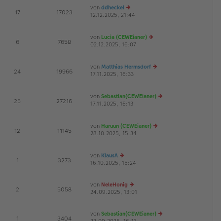
ei
es
von
ddheckel
tr
te
E
17
17023
12.12.2025, 21:44
e
a
r
G
u
g
B
es
ei
von
Lucia (CEWEianer)
te
tr
E
6
7658
02.12.2025, 16:07
r
e
a
G
B
u
g
ei
es
von
Matthias Hermsdorf
tr
te
E
24
19966
17.11.2025, 16:33
a
r
e
G
g
B
u
ei
es
von
Sebastian(CEWEianer)
tr
te
E
25
27216
17.11.2025, 16:13
a
r
e
G
g
B
u
ei
es
von
Haruun (CEWEianer)
tr
te
E
12
11145
28.10.2025, 15:34
a
e
r
G
g
u
B
es
ei
von
KlausA
te
tr
E
1
3273
16.10.2025, 15:24
e
r
a
u
B
g
es
ei
von
NeleHonig
te
tr
E
2
5058
24.09.2025, 13:01
e
r
a
u
B
g
es
ei
von
Sebastian(CEWEianer)
te
tr
E
1
3404