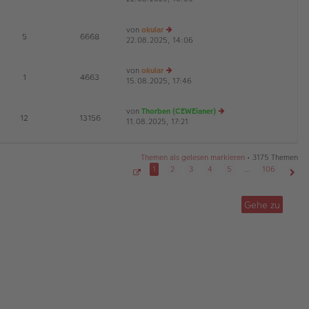
G
u
B
g
es
ei
von
okular
te
tr
E
5
6668
22.08.2025, 14:06
r
e
a
B
u
g
ei
es
von
okular
tr
te
E
1
4663
15.08.2025, 17:46
e
a
r
u
g
B
es
ei
von
Thorben (CEWEianer)
te
tr
E
12
13156
11.08.2025, 17:21
e
r
a
G
u
B
g
es
ei
te
tr
Themen als gelesen markieren
• 3175 Themen
r
a
1
2
3
4
5
…
106
B
g
S
Näch
ei
e
tr
i
Gehe zu
t
a
e
g
1
v
o
n
1
0
6