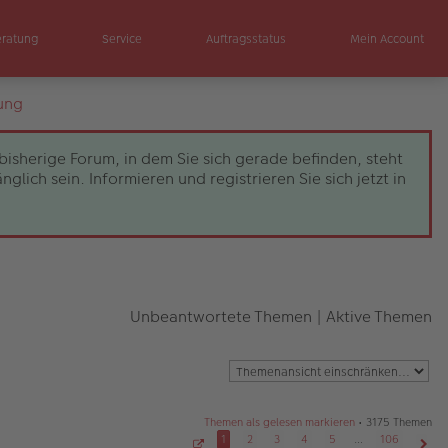
eratung
Service
Auftragsstatus
Mein Account
ung
bisherige Forum, in dem Sie sich gerade befinden, steht
ch sein. Informieren und registrieren Sie sich jetzt in
Unbeantwortete Themen
|
Aktive Themen
Themen als gelesen markieren
• 3175 Themen
1
2
3
4
5
…
106