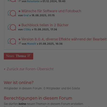
e
n
rs
ei
g
t
von
Reisetante
» 01.12.2024, 19:40
n
g
te
tr
e
A
es
er
el
r
a
nh
a
Wünsche für Software und Fotobuch
B
es
u
g
än
m
ei
e
n
rs
g
t
von
Graf
» 18.08.2025, 01:15
tr
n
g
te
e
A
a
er
el
r
nh
Buchblock teilen in 2 Bücher
g
B
es
u
än
rs
ei
e
n
von
CSSky
» 15.08.2025, 17:36
g
te
tr
n
g
e
r
a
er
el
Version 8.0.4, diverse Effekte während der Bearbei
u
g
B
es
rs
n
ei
e
von
ManniV
» 01.08.2025, 16:36
te
g
es
tr
n
r
el
a
a
er
u
es
m
g
B
Neues
Thema
n
e
t
ei
g
n
A
tr
el
er
nh
a
Zurück zur Foren-Übersicht
es
B
än
g
e
ei
g
n
tr
e
er
a
Wer ist online?
B
g
ei
Mitglieder in diesem Forum: 0 Mitglieder und 84 Gäste
tr
a
Berechtigungen in diesem Forum
g
Sie dürfen
keine
neuen Themen in diesem Forum erstellen.