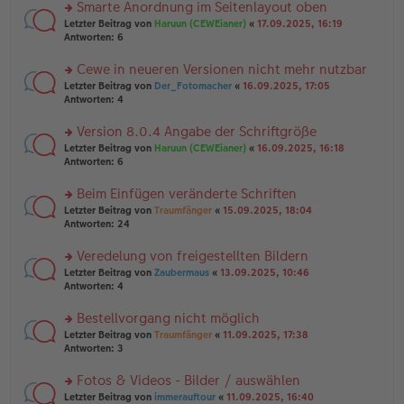
u
Smarte Anordnung im Seitenlayout oben
e
tr
n
n
rs
Letzter Beitrag von
Haruun (CEWEianer)
«
17.09.2025, 16:19
a
g
er
te
Antworten:
6
g
el
B
r
es
ei
u
Cewe in neueren Versionen nicht mehr nutzbar
e
tr
n
n
rs
Letzter Beitrag von
Der_Fotomacher
«
16.09.2025, 17:05
a
g
er
te
Antworten:
4
g
el
B
r
es
ei
u
Version 8.0.4 Angabe der Schriftgröße
e
tr
n
n
rs
Letzter Beitrag von
Haruun (CEWEianer)
«
16.09.2025, 16:18
a
g
er
te
Antworten:
6
g
el
B
r
es
ei
u
Beim Einfügen veränderte Schriften
e
tr
n
n
rs
Letzter Beitrag von
Traumfänger
«
15.09.2025, 18:04
a
g
er
te
Antworten:
24
g
el
B
r
es
ei
u
Veredelung von freigestellten Bildern
e
tr
n
n
rs
Letzter Beitrag von
Zaubermaus
«
13.09.2025, 10:46
a
g
er
te
Antworten:
4
g
el
B
r
es
ei
u
Bestellvorgang nicht möglich
e
tr
n
n
rs
Letzter Beitrag von
Traumfänger
«
11.09.2025, 17:38
a
g
er
te
Antworten:
3
g
el
B
r
es
ei
u
Fotos & Videos - Bilder / auswählen
e
tr
n
n
rs
Letzter Beitrag von
immerauftour
«
11.09.2025, 16:40
a
g