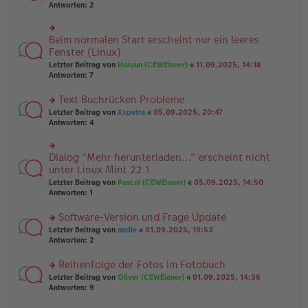
er
te
Antworten:
2
g
el
B
r
es
ei
u
e
tr
n
Beim normalen Start erscheint nur ein leeres
n
rs
a
g
er
te
Fenster (Linux)
g
el
B
r
Letzter Beitrag von
Haruun (CEWEianer)
«
11.09.2025, 14:18
es
ei
u
Antworten:
7
e
tr
n
n
a
g
er
Text Buchrücken Probleme
g
el
B
es
rs
Letzter Beitrag von
Xxpetra
«
05.09.2025, 20:47
ei
e
te
Antworten:
4
tr
n
r
a
er
u
g
B
n
Dialog "Mehr herunterladen..." erscheint nicht
rs
ei
g
te
unter Linux Mint 22.1
tr
el
r
Letzter Beitrag von
Pascal (CEWEianer)
«
05.09.2025, 14:50
a
es
u
Antworten:
1
g
e
n
n
g
er
Software-Version und Frage Update
el
B
es
rs
Letzter Beitrag von
andie
«
01.09.2025, 19:53
ei
e
te
Antworten:
2
tr
n
r
a
er
u
Reihenfolge der Fotos im Fotobuch
g
B
n
rs
Letzter Beitrag von
Oliver (CEWEianer)
«
01.09.2025, 14:36
ei
g
te
Antworten:
9
tr
el
r
a
es
u