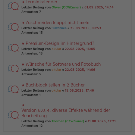
Terminkalender
g
e
n
n
rs
Letzter Beitrag von
Oliver (CEWEianer)
«
01.09.2025, 14:14
g
er
te
Antworten:
7
el
B
r
es
ei
u
Zuschneiden klappt nicht mehr
e
tr
n
n
rs
Letzter Beitrag von
Suwannee
«
25.08.2025, 09:53
a
g
er
te
Antworten:
15
g
el
B
r
es
ei
u
Premium-Design im Hintergrund?
e
tr
n
n
rs
Letzter Beitrag von
okular
«
22.08.2025, 16:05
a
g
er
te
Antworten:
13
g
el
B
r
es
ei
u
Wünsche für Software und Fotobuch
e
tr
n
n
rs
Letzter Beitrag von
okular
«
22.08.2025, 14:06
a
g
er
te
Antworten:
5
g
el
B
r
es
ei
u
Buchblock teilen in 2 Bücher
e
tr
n
n
rs
Letzter Beitrag von
okular
«
15.08.2025, 17:46
a
g
er
te
Antworten:
1
g
el
B
r
es
ei
u
e
tr
n
Version 8.0.4, diverse Effekte während der
n
rs
a
g
er
te
Bearbeitung
g
el
B
r
Letzter Beitrag von
Thorben (CEWEianer)
«
11.08.2025, 17:21
es
ei
u
Antworten:
12
e
tr
n
n
a
g