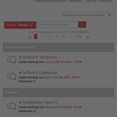
Unbeantwortete Themen
|
Aktive Themen
Neues
Thema
Themen als gelesen markieren
• 3175 Themen
1
2
3
4
5
…
106
S
Nächste
e
Bekanntmachungen
i
t
e
1
Software-Versionen
v
o
rs
Letzter Beitrag von
okular
«
02.12.2025, 15:59
n
te
1
r
0
Software Download
6
u
rs
n
Letzter Beitrag von
Sylke
«
21.09.2017, 19:07
te
g
Antworten:
3
r
el
u
es
Themen
n
e
g
n
el
er
Grafikkarte OpenCL
es
B
rs
Letzter Beitrag von
ufeufe
«
15.01.2026, 15:20
e
ei
te
Antworten:
2
n
tr
r
er
a