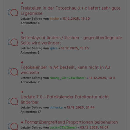
u
B
g
n
Freistellen in der Fotoschau 8.1.x liefert sehr gute
ei
rs
g
tr
te
Ergebnisse
el
a
r
Letzter Beitrag von
okular
«
17.12.2025, 15:30
es
g
u
Antworten:
4
e
n
n
g
er
el
B
Seitenlayout ändern/löschen - gegenüberliegende
rs
es
ei
te
Seite wird verändert
e
tr
r
n
Letzter Beitrag von
spica
«
16.12.2025, 15:25
a
u
er
Antworten:
3
g
n
B
g
ei
el
tr
Fotokalender in A4 bestellt, kann nicht in A3
rs
es
a
te
wechseln
e
g
r
n
Letzter Beitrag von
Hoang_Gia (CEWEianer)
«
13.12.2025, 17:11
u
er
Antworten:
2
n
B
g
ei
el
tr
Update 7.0.1 Fotokalender Fotokontur nicht
rs
es
a
te
änderbar
e
g
r
n
Letzter Beitrag von
ddheckel
«
12.12.2025, 21:44
u
er
Antworten:
17
n
B
g
ei
Formatübergreifend Proportionen beibehalten
el
tr
es
rs
Letzter Beitrag von
Lucia (CEWEianer)
«
02.12.2025, 16:07
a