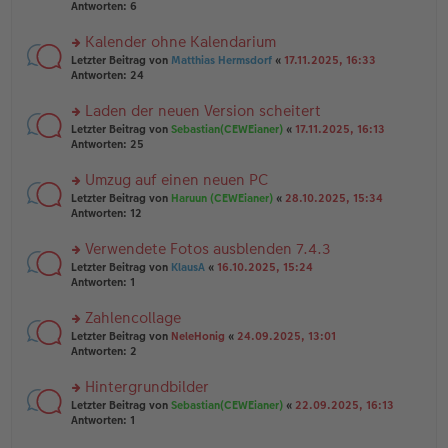
e
te
Antworten:
6
g
n
r
er
u
Kalender ohne Kalendarium
B
n
rs
Letzter Beitrag von
Matthias Hermsdorf
«
17.11.2025, 16:33
ei
g
te
Antworten:
24
tr
el
r
a
es
u
Laden der neuen Version scheitert
g
e
n
n
rs
Letzter Beitrag von
Sebastian(CEWEianer)
«
17.11.2025, 16:13
g
er
te
Antworten:
25
el
B
r
es
ei
u
Umzug auf einen neuen PC
e
tr
n
n
rs
Letzter Beitrag von
Haruun (CEWEianer)
«
28.10.2025, 15:34
a
g
er
te
Antworten:
12
g
el
B
r
es
ei
u
Verwendete Fotos ausblenden 7.4.3
e
tr
n
n
rs
Letzter Beitrag von
KlausA
«
16.10.2025, 15:24
a
g
er
te
Antworten:
1
g
el
B
r
es
ei
u
Zahlencollage
e
tr
n
n
rs
Letzter Beitrag von
NeleHonig
«
24.09.2025, 13:01
a
g
er
te
Antworten:
2
g
el
B
r
es
ei
u
Hintergrundbilder
e
tr
n
n
rs
Letzter Beitrag von
Sebastian(CEWEianer)
«
22.09.2025, 16:13
a
g
er
te
Antworten:
1
g
el
B
r
es
ei