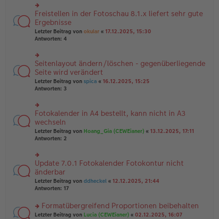
u
B
g
n
Freistellen in der Fotoschau 8.1.x liefert sehr gute
ei
rs
g
tr
te
Ergebnisse
el
a
r
Letzter Beitrag von
okular
«
17.12.2025, 15:30
es
g
u
Antworten:
4
e
n
n
g
er
el
B
Seitenlayout ändern/löschen - gegenüberliegende
rs
es
ei
te
Seite wird verändert
e
tr
r
n
Letzter Beitrag von
spica
«
16.12.2025, 15:25
a
u
er
Antworten:
3
g
n
B
g
ei
el
tr
Fotokalender in A4 bestellt, kann nicht in A3
rs
es
a
te
wechseln
e
g
r
n
Letzter Beitrag von
Hoang_Gia (CEWEianer)
«
13.12.2025, 17:11
u
er
Antworten:
2
n
B
g
ei
el
tr
Update 7.0.1 Fotokalender Fotokontur nicht
rs
es
a
te
änderbar
e
g
r
n
Letzter Beitrag von
ddheckel
«
12.12.2025, 21:44
u
er
Antworten:
17
n
B
g
ei
Formatübergreifend Proportionen beibehalten
el
tr
es
rs
Letzter Beitrag von
Lucia (CEWEianer)
«
02.12.2025, 16:07
a