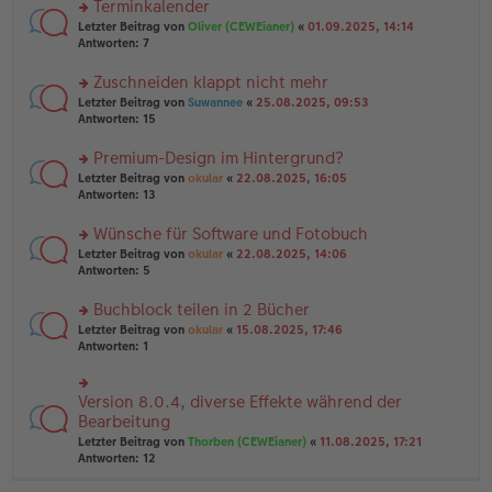
Terminkalender
g
e
n
n
rs
Letzter Beitrag von
Oliver (CEWEianer)
«
01.09.2025, 14:14
g
er
te
Antworten:
7
el
B
r
es
ei
u
Zuschneiden klappt nicht mehr
e
tr
n
n
rs
Letzter Beitrag von
Suwannee
«
25.08.2025, 09:53
a
g
er
te
Antworten:
15
g
el
B
r
es
ei
u
Premium-Design im Hintergrund?
e
tr
n
n
rs
Letzter Beitrag von
okular
«
22.08.2025, 16:05
a
g
er
te
Antworten:
13
g
el
B
r
es
ei
u
Wünsche für Software und Fotobuch
e
tr
n
n
rs
Letzter Beitrag von
okular
«
22.08.2025, 14:06
a
g
er
te
Antworten:
5
g
el
B
r
es
ei
u
Buchblock teilen in 2 Bücher
e
tr
n
n
rs
Letzter Beitrag von
okular
«
15.08.2025, 17:46
a
g
er
te
Antworten:
1
g
el
B
r
es
ei
u
e
tr
n
Version 8.0.4, diverse Effekte während der
n
rs
a
g
er
te
Bearbeitung
g
el
B
r
Letzter Beitrag von
Thorben (CEWEianer)
«
11.08.2025, 17:21
es
ei
u
Antworten:
12
e
tr
n
n
a
g