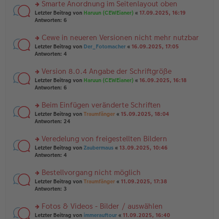
u
Smarte Anordnung im Seitenlayout oben
e
tr
n
n
rs
Letzter Beitrag von
Haruun (CEWEianer)
«
17.09.2025, 16:19
a
g
er
te
Antworten:
6
g
el
B
r
es
ei
u
Cewe in neueren Versionen nicht mehr nutzbar
e
tr
n
n
rs
Letzter Beitrag von
Der_Fotomacher
«
16.09.2025, 17:05
a
g
er
te
Antworten:
4
g
el
B
r
es
ei
u
Version 8.0.4 Angabe der Schriftgröße
e
tr
n
n
rs
Letzter Beitrag von
Haruun (CEWEianer)
«
16.09.2025, 16:18
a
g
er
te
Antworten:
6
g
el
B
r
es
ei
u
Beim Einfügen veränderte Schriften
e
tr
n
n
rs
Letzter Beitrag von
Traumfänger
«
15.09.2025, 18:04
a
g
er
te
Antworten:
24
g
el
B
r
es
ei
u
Veredelung von freigestellten Bildern
e
tr
n
n
rs
Letzter Beitrag von
Zaubermaus
«
13.09.2025, 10:46
a
g
er
te
Antworten:
4
g
el
B
r
es
ei
u
Bestellvorgang nicht möglich
e
tr
n
n
rs
Letzter Beitrag von
Traumfänger
«
11.09.2025, 17:38
a
g
er
te
Antworten:
3
g
el
B
r
es
ei
u
Fotos & Videos - Bilder / auswählen
e
tr
n
n
rs
Letzter Beitrag von
immerauftour
«
11.09.2025, 16:40
a
g