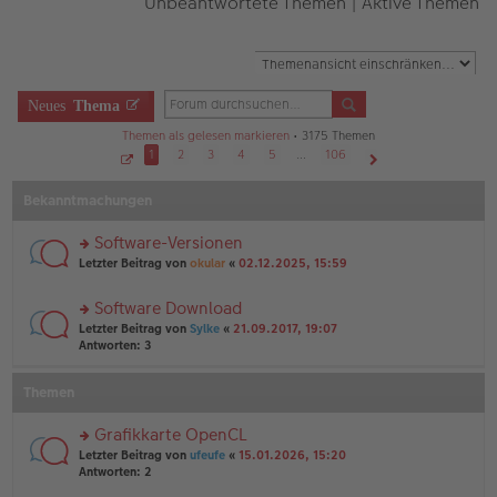
Unbeantwortete Themen
|
Aktive Themen
Neues
Thema
Themen als gelesen markieren
• 3175 Themen
1
2
3
4
5
…
106
S
Nächste
e
Bekanntmachungen
i
t
e
1
Software-Versionen
v
o
rs
Letzter Beitrag von
okular
«
02.12.2025, 15:59
n
te
1
r
0
Software Download
6
u
rs
n
Letzter Beitrag von
Sylke
«
21.09.2017, 19:07
te
g
Antworten:
3
r
el
u
es
Themen
n
e
g
n
el
er
Grafikkarte OpenCL
es
B
rs
Letzter Beitrag von
ufeufe
«
15.01.2026, 15:20
e
ei
te
Antworten:
2
n
tr
r
er
a