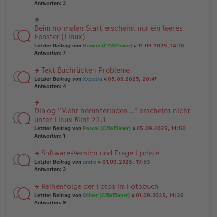
er
te
Antworten:
2
g
el
B
r
es
ei
u
e
tr
n
Beim normalen Start erscheint nur ein leeres
n
rs
a
g
er
te
Fenster (Linux)
g
el
B
r
Letzter Beitrag von
Haruun (CEWEianer)
«
11.09.2025, 14:18
es
ei
u
Antworten:
7
e
tr
n
n
a
g
er
Text Buchrücken Probleme
g
el
B
es
rs
Letzter Beitrag von
Xxpetra
«
05.09.2025, 20:47
ei
e
te
Antworten:
4
tr
n
r
a
er
u
g
B
n
Dialog "Mehr herunterladen..." erscheint nicht
rs
ei
g
te
unter Linux Mint 22.1
tr
el
r
Letzter Beitrag von
Pascal (CEWEianer)
«
05.09.2025, 14:50
a
es
u
Antworten:
1
g
e
n
n
g
er
Software-Version und Frage Update
el
B
es
rs
Letzter Beitrag von
andie
«
01.09.2025, 19:53
ei
e
te
Antworten:
2
tr
n
r
a
er
u
Reihenfolge der Fotos im Fotobuch
g
B
n
rs
Letzter Beitrag von
Oliver (CEWEianer)
«
01.09.2025, 14:36
ei
g
te
Antworten:
9
tr
el
r
a
es
u