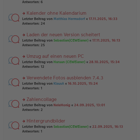
e
te
Antworten:
6
g
n
r
er
u
Kalender ohne Kalendarium
B
n
rs
Letzter Beitrag von
Matthias Hermsdorf
«
17.11.2025, 16:33
ei
g
te
Antworten:
24
tr
el
r
a
es
u
Laden der neuen Version scheitert
g
e
n
n
rs
Letzter Beitrag von
Sebastian(CEWEianer)
«
17.11.2025, 16:13
g
er
te
Antworten:
25
el
B
r
es
ei
u
Umzug auf einen neuen PC
e
tr
n
n
rs
Letzter Beitrag von
Haruun (CEWEianer)
«
28.10.2025, 15:34
a
g
er
te
Antworten:
12
g
el
B
r
es
ei
u
Verwendete Fotos ausblenden 7.4.3
e
tr
n
n
rs
Letzter Beitrag von
KlausA
«
16.10.2025, 15:24
a
g
er
te
Antworten:
1
g
el
B
r
es
ei
u
Zahlencollage
e
tr
n
n
rs
Letzter Beitrag von
NeleHonig
«
24.09.2025, 13:01
a
g
er
te
Antworten:
2
g
el
B
r
es
ei
u
Hintergrundbilder
e
tr
n
n
rs
Letzter Beitrag von
Sebastian(CEWEianer)
«
22.09.2025, 16:13
a
g
er
te
Antworten:
1
g
el
B
r
es
ei