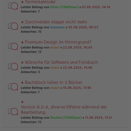
Terminkalender
g
e
n
n
rs
Letzter Beitrag von
Oliver (CEWEianer)
«
01.09.2025, 14:14
g
er
te
Antworten:
7
el
B
r
es
ei
u
Zuschneiden klappt nicht mehr
e
tr
n
n
rs
Letzter Beitrag von
Suwannee
«
25.08.2025, 09:53
a
g
er
te
Antworten:
15
g
el
B
r
es
ei
u
Premium-Design im Hintergrund?
e
tr
n
n
rs
Letzter Beitrag von
okular
«
22.08.2025, 16:05
a
g
er
te
Antworten:
13
g
el
B
r
es
ei
u
Wünsche für Software und Fotobuch
e
tr
n
n
rs
Letzter Beitrag von
okular
«
22.08.2025, 14:06
a
g
er
te
Antworten:
5
g
el
B
r
es
ei
u
Buchblock teilen in 2 Bücher
e
tr
n
n
rs
Letzter Beitrag von
okular
«
15.08.2025, 17:46
a
g
er
te
Antworten:
1
g
el
B
r
es
ei
u
e
tr
n
Version 8.0.4, diverse Effekte während der
n
rs
a
g
er
te
Bearbeitung
g
el
B
r
Letzter Beitrag von
Thorben (CEWEianer)
«
11.08.2025, 17:21
es
ei
u
Antworten:
12
e
tr
n
n
a
g