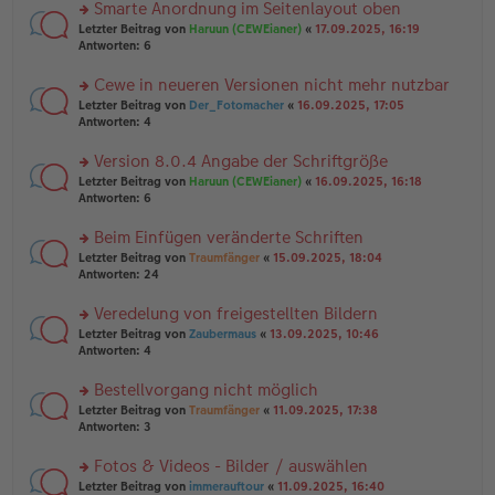
u
Smarte Anordnung im Seitenlayout oben
e
tr
n
n
rs
Letzter Beitrag von
Haruun (CEWEianer)
«
17.09.2025, 16:19
a
g
er
te
Antworten:
6
g
el
B
r
es
ei
u
Cewe in neueren Versionen nicht mehr nutzbar
e
tr
n
n
rs
Letzter Beitrag von
Der_Fotomacher
«
16.09.2025, 17:05
a
g
er
te
Antworten:
4
g
el
B
r
es
ei
u
Version 8.0.4 Angabe der Schriftgröße
e
tr
n
n
rs
Letzter Beitrag von
Haruun (CEWEianer)
«
16.09.2025, 16:18
a
g
er
te
Antworten:
6
g
el
B
r
es
ei
u
Beim Einfügen veränderte Schriften
e
tr
n
n
rs
Letzter Beitrag von
Traumfänger
«
15.09.2025, 18:04
a
g
er
te
Antworten:
24
g
el
B
r
es
ei
u
Veredelung von freigestellten Bildern
e
tr
n
n
rs
Letzter Beitrag von
Zaubermaus
«
13.09.2025, 10:46
a
g
er
te
Antworten:
4
g
el
B
r
es
ei
u
Bestellvorgang nicht möglich
e
tr
n
n
rs
Letzter Beitrag von
Traumfänger
«
11.09.2025, 17:38
a
g
er
te
Antworten:
3
g
el
B
r
es
ei
u
Fotos & Videos - Bilder / auswählen
e
tr
n
n
rs
Letzter Beitrag von
immerauftour
«
11.09.2025, 16:40
a
g