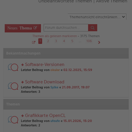
Unbeantwortete Themen
|
Aktive Themen
Neues
Thema
Themen als gelesen markieren
• 3175 Themen
1
2
3
4
5
…
106
S
Nächste
e
Bekanntmachungen
i
t
e
1
Software-Versionen
v
o
rs
Letzter Beitrag von
okular
«
02.12.2025, 15:59
n
te
1
r
0
Software Download
6
u
rs
n
Letzter Beitrag von
Sylke
«
21.09.2017, 19:07
te
g
Antworten:
3
r
el
u
es
Themen
n
e
g
n
el
er
Grafikkarte OpenCL
es
B
rs
Letzter Beitrag von
ufeufe
«
15.01.2026, 15:20
e
ei
te
Antworten:
2
n
tr
r
er
a