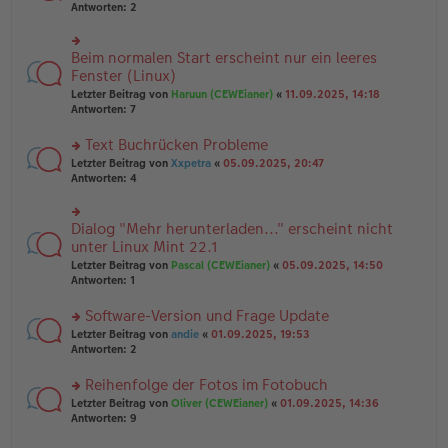
er
te
Antworten:
2
g
el
B
r
es
ei
u
e
tr
n
Beim normalen Start erscheint nur ein leeres
n
rs
a
g
er
te
Fenster (Linux)
g
el
B
r
Letzter Beitrag von
Haruun (CEWEianer)
«
11.09.2025, 14:18
es
ei
u
Antworten:
7
e
tr
n
n
a
g
er
Text Buchrücken Probleme
g
el
B
es
rs
Letzter Beitrag von
Xxpetra
«
05.09.2025, 20:47
ei
e
te
Antworten:
4
tr
n
r
a
er
u
g
B
n
Dialog "Mehr herunterladen..." erscheint nicht
rs
ei
g
te
unter Linux Mint 22.1
tr
el
r
Letzter Beitrag von
Pascal (CEWEianer)
«
05.09.2025, 14:50
a
es
u
Antworten:
1
g
e
n
n
g
er
Software-Version und Frage Update
el
B
es
rs
Letzter Beitrag von
andie
«
01.09.2025, 19:53
ei
e
te
Antworten:
2
tr
n
r
a
er
u
Reihenfolge der Fotos im Fotobuch
g
B
n
rs
Letzter Beitrag von
Oliver (CEWEianer)
«
01.09.2025, 14:36
ei
g
te
Antworten:
9
tr
el
r
a
es
u