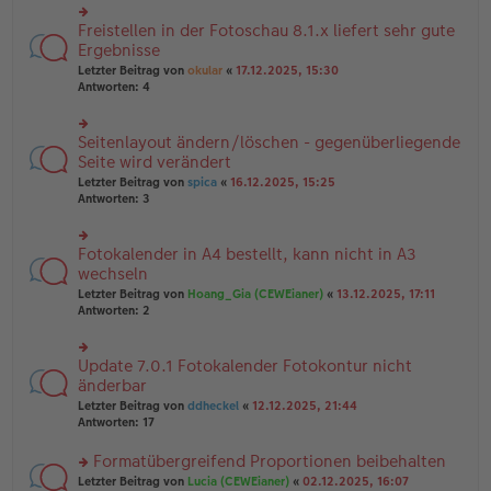
u
B
g
n
Freistellen in der Fotoschau 8.1.x liefert sehr gute
ei
rs
g
tr
te
Ergebnisse
el
a
r
Letzter Beitrag von
okular
«
17.12.2025, 15:30
es
g
u
Antworten:
4
e
n
n
g
er
el
B
Seitenlayout ändern/löschen - gegenüberliegende
rs
es
ei
te
Seite wird verändert
e
tr
r
n
Letzter Beitrag von
spica
«
16.12.2025, 15:25
a
u
er
Antworten:
3
g
n
B
g
ei
el
tr
Fotokalender in A4 bestellt, kann nicht in A3
rs
es
a
te
wechseln
e
g
r
n
Letzter Beitrag von
Hoang_Gia (CEWEianer)
«
13.12.2025, 17:11
u
er
Antworten:
2
n
B
g
ei
el
tr
Update 7.0.1 Fotokalender Fotokontur nicht
rs
es
a
te
änderbar
e
g
r
n
Letzter Beitrag von
ddheckel
«
12.12.2025, 21:44
u
er
Antworten:
17
n
B
g
ei
Formatübergreifend Proportionen beibehalten
el
tr
es
rs
Letzter Beitrag von
Lucia (CEWEianer)
«
02.12.2025, 16:07
a