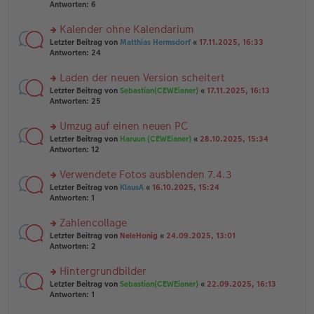
e
te
Antworten:
6
g
n
r
er
u
Kalender ohne Kalendarium
B
n
rs
Letzter Beitrag von
Matthias Hermsdorf
«
17.11.2025, 16:33
ei
g
te
Antworten:
24
tr
el
r
a
es
u
Laden der neuen Version scheitert
g
e
n
n
rs
Letzter Beitrag von
Sebastian(CEWEianer)
«
17.11.2025, 16:13
g
er
te
Antworten:
25
el
B
r
es
ei
u
Umzug auf einen neuen PC
e
tr
n
n
rs
Letzter Beitrag von
Haruun (CEWEianer)
«
28.10.2025, 15:34
a
g
er
te
Antworten:
12
g
el
B
r
es
ei
u
Verwendete Fotos ausblenden 7.4.3
e
tr
n
n
rs
Letzter Beitrag von
KlausA
«
16.10.2025, 15:24
a
g
er
te
Antworten:
1
g
el
B
r
es
ei
u
Zahlencollage
e
tr
n
n
rs
Letzter Beitrag von
NeleHonig
«
24.09.2025, 13:01
a
g
er
te
Antworten:
2
g
el
B
r
es
ei
u
Hintergrundbilder
e
tr
n
n
rs
Letzter Beitrag von
Sebastian(CEWEianer)
«
22.09.2025, 16:13
a
g
er
te
Antworten:
1
g
el
B
r
es
ei