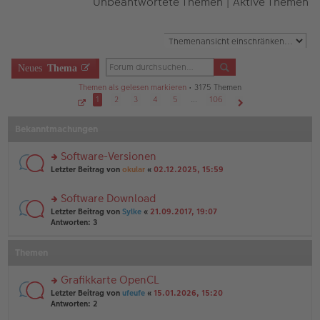
Unbeantwortete Themen
|
Aktive Themen
Neues
Thema
Themen als gelesen markieren
• 3175 Themen
1
2
3
4
5
…
106
S
Nächste
e
Bekanntmachungen
i
t
e
1
Software-Versionen
v
o
rs
Letzter Beitrag von
okular
«
02.12.2025, 15:59
n
te
1
r
0
Software Download
6
u
rs
n
Letzter Beitrag von
Sylke
«
21.09.2017, 19:07
te
g
Antworten:
3
r
el
u
es
Themen
n
e
g
n
el
er
Grafikkarte OpenCL
es
B
rs
Letzter Beitrag von
ufeufe
«
15.01.2026, 15:20
e
ei
te
Antworten:
2
n
tr
r
er
a