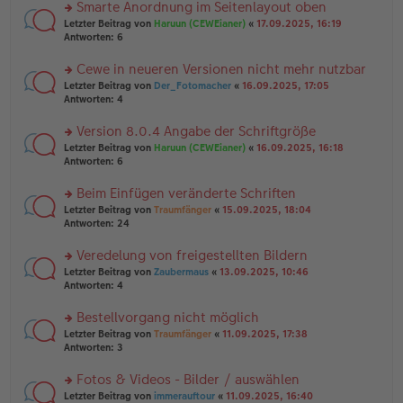
u
Smarte Anordnung im Seitenlayout oben
e
tr
n
n
rs
Letzter Beitrag von
Haruun (CEWEianer)
«
17.09.2025, 16:19
a
g
er
te
Antworten:
6
g
el
B
r
es
ei
u
Cewe in neueren Versionen nicht mehr nutzbar
e
tr
n
n
rs
Letzter Beitrag von
Der_Fotomacher
«
16.09.2025, 17:05
a
g
er
te
Antworten:
4
g
el
B
r
es
ei
u
Version 8.0.4 Angabe der Schriftgröße
e
tr
n
n
rs
Letzter Beitrag von
Haruun (CEWEianer)
«
16.09.2025, 16:18
a
g
er
te
Antworten:
6
g
el
B
r
es
ei
u
Beim Einfügen veränderte Schriften
e
tr
n
n
rs
Letzter Beitrag von
Traumfänger
«
15.09.2025, 18:04
a
g
er
te
Antworten:
24
g
el
B
r
es
ei
u
Veredelung von freigestellten Bildern
e
tr
n
n
rs
Letzter Beitrag von
Zaubermaus
«
13.09.2025, 10:46
a
g
er
te
Antworten:
4
g
el
B
r
es
ei
u
Bestellvorgang nicht möglich
e
tr
n
n
rs
Letzter Beitrag von
Traumfänger
«
11.09.2025, 17:38
a
g
er
te
Antworten:
3
g
el
B
r
es
ei
u
Fotos & Videos - Bilder / auswählen
e
tr
n
n
rs
Letzter Beitrag von
immerauftour
«
11.09.2025, 16:40
a
g