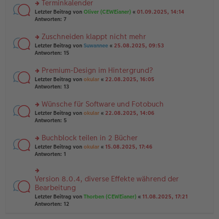
Terminkalender
g
e
n
n
rs
Letzter Beitrag von
Oliver (CEWEianer)
«
01.09.2025, 14:14
g
er
te
Antworten:
7
el
B
r
es
ei
u
Zuschneiden klappt nicht mehr
e
tr
n
n
rs
Letzter Beitrag von
Suwannee
«
25.08.2025, 09:53
a
g
er
te
Antworten:
15
g
el
B
r
es
ei
u
Premium-Design im Hintergrund?
e
tr
n
n
rs
Letzter Beitrag von
okular
«
22.08.2025, 16:05
a
g
er
te
Antworten:
13
g
el
B
r
es
ei
u
Wünsche für Software und Fotobuch
e
tr
n
n
rs
Letzter Beitrag von
okular
«
22.08.2025, 14:06
a
g
er
te
Antworten:
5
g
el
B
r
es
ei
u
Buchblock teilen in 2 Bücher
e
tr
n
n
rs
Letzter Beitrag von
okular
«
15.08.2025, 17:46
a
g
er
te
Antworten:
1
g
el
B
r
es
ei
u
e
tr
n
Version 8.0.4, diverse Effekte während der
n
rs
a
g
er
te
Bearbeitung
g
el
B
r
Letzter Beitrag von
Thorben (CEWEianer)
«
11.08.2025, 17:21
es
ei
u
Antworten:
12
e
tr
n
n
a
g