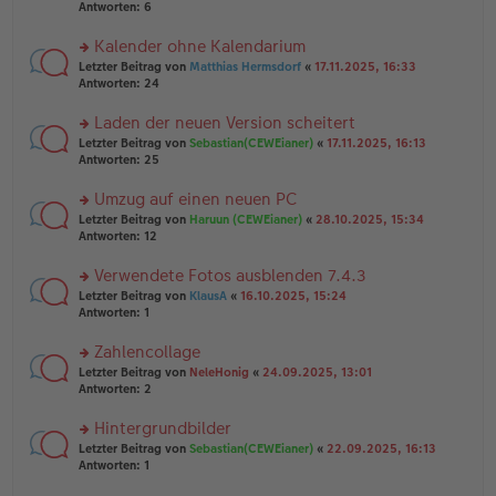
e
te
Antworten:
6
g
n
r
er
u
Kalender ohne Kalendarium
B
n
rs
Letzter Beitrag von
Matthias Hermsdorf
«
17.11.2025, 16:33
ei
g
te
Antworten:
24
tr
el
r
a
es
u
Laden der neuen Version scheitert
g
e
n
n
rs
Letzter Beitrag von
Sebastian(CEWEianer)
«
17.11.2025, 16:13
g
er
te
Antworten:
25
el
B
r
es
ei
u
Umzug auf einen neuen PC
e
tr
n
n
rs
Letzter Beitrag von
Haruun (CEWEianer)
«
28.10.2025, 15:34
a
g
er
te
Antworten:
12
g
el
B
r
es
ei
u
Verwendete Fotos ausblenden 7.4.3
e
tr
n
n
rs
Letzter Beitrag von
KlausA
«
16.10.2025, 15:24
a
g
er
te
Antworten:
1
g
el
B
r
es
ei
u
Zahlencollage
e
tr
n
n
rs
Letzter Beitrag von
NeleHonig
«
24.09.2025, 13:01
a
g
er
te
Antworten:
2
g
el
B
r
es
ei
u
Hintergrundbilder
e
tr
n
n
rs
Letzter Beitrag von
Sebastian(CEWEianer)
«
22.09.2025, 16:13
a
g
er
te
Antworten:
1
g
el
B
r
es
ei