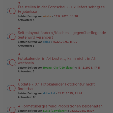
u
B
g
n
Freistellen in der Fotoschau 8.1.x liefert sehr gute
ei
rs
g
tr
te
Ergebnisse
el
a
r
Letzter Beitrag von
okular
«
17.12.2025, 15:30
es
g
u
Antworten:
4
e
n
n
g
er
el
B
Seitenlayout ändern/löschen - gegenüberliegende
rs
es
ei
te
Seite wird verändert
e
tr
r
n
Letzter Beitrag von
spica
«
16.12.2025, 15:25
a
u
er
Antworten:
3
g
n
B
g
ei
el
tr
Fotokalender in A4 bestellt, kann nicht in A3
rs
es
a
te
wechseln
e
g
r
n
Letzter Beitrag von
Hoang_Gia (CEWEianer)
«
13.12.2025, 17:11
u
er
Antworten:
2
n
B
g
ei
el
tr
Update 7.0.1 Fotokalender Fotokontur nicht
rs
es
a
te
änderbar
e
g
r
n
Letzter Beitrag von
ddheckel
«
12.12.2025, 21:44
u
er
Antworten:
17
n
B
g
ei
Formatübergreifend Proportionen beibehalten
el
tr
es
rs
Letzter Beitrag von
Lucia (CEWEianer)
«
02.12.2025, 16:07
a