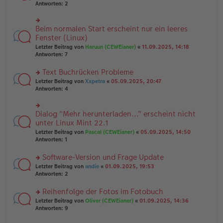
er
te
Antworten:
2
g
el
B
r
es
ei
u
e
tr
n
Beim normalen Start erscheint nur ein leeres
n
rs
a
g
er
te
Fenster (Linux)
g
el
B
r
Letzter Beitrag von
Haruun (CEWEianer)
«
11.09.2025, 14:18
es
ei
u
Antworten:
7
e
tr
n
n
a
g
er
Text Buchrücken Probleme
g
el
B
es
rs
Letzter Beitrag von
Xxpetra
«
05.09.2025, 20:47
ei
e
te
Antworten:
4
tr
n
r
a
er
u
g
B
n
Dialog "Mehr herunterladen..." erscheint nicht
rs
ei
g
te
unter Linux Mint 22.1
tr
el
r
Letzter Beitrag von
Pascal (CEWEianer)
«
05.09.2025, 14:50
a
es
u
Antworten:
1
g
e
n
n
g
er
Software-Version und Frage Update
el
B
es
rs
Letzter Beitrag von
andie
«
01.09.2025, 19:53
ei
e
te
Antworten:
2
tr
n
r
a
er
u
Reihenfolge der Fotos im Fotobuch
g
B
n
rs
Letzter Beitrag von
Oliver (CEWEianer)
«
01.09.2025, 14:36
ei
g
te
Antworten:
9
tr
el
r
a
es
u