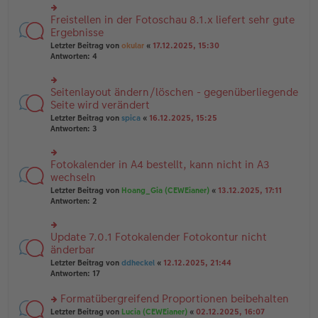
u
B
g
n
Freistellen in der Fotoschau 8.1.x liefert sehr gute
ei
rs
g
tr
te
Ergebnisse
el
a
r
Letzter Beitrag von
okular
«
17.12.2025, 15:30
es
g
u
Antworten:
4
e
n
n
g
er
el
B
Seitenlayout ändern/löschen - gegenüberliegende
rs
es
ei
te
Seite wird verändert
e
tr
r
n
Letzter Beitrag von
spica
«
16.12.2025, 15:25
a
u
er
Antworten:
3
g
n
B
g
ei
el
tr
Fotokalender in A4 bestellt, kann nicht in A3
rs
es
a
te
wechseln
e
g
r
n
Letzter Beitrag von
Hoang_Gia (CEWEianer)
«
13.12.2025, 17:11
u
er
Antworten:
2
n
B
g
ei
el
tr
Update 7.0.1 Fotokalender Fotokontur nicht
rs
es
a
te
änderbar
e
g
r
n
Letzter Beitrag von
ddheckel
«
12.12.2025, 21:44
u
er
Antworten:
17
n
B
g
ei
Formatübergreifend Proportionen beibehalten
el
tr
es
rs
Letzter Beitrag von
Lucia (CEWEianer)
«
02.12.2025, 16:07
a