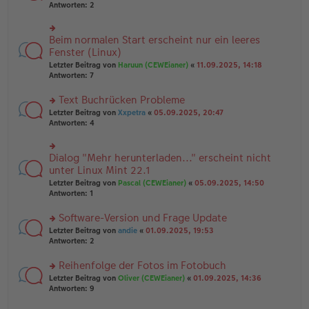
er
te
Antworten:
2
g
el
B
r
es
ei
u
e
tr
n
Beim normalen Start erscheint nur ein leeres
n
rs
a
g
er
te
Fenster (Linux)
g
el
B
r
Letzter Beitrag von
Haruun (CEWEianer)
«
11.09.2025, 14:18
es
ei
u
Antworten:
7
e
tr
n
n
a
g
er
Text Buchrücken Probleme
g
el
B
es
rs
Letzter Beitrag von
Xxpetra
«
05.09.2025, 20:47
ei
e
te
Antworten:
4
tr
n
r
a
er
u
g
B
n
Dialog "Mehr herunterladen..." erscheint nicht
rs
ei
g
te
unter Linux Mint 22.1
tr
el
r
Letzter Beitrag von
Pascal (CEWEianer)
«
05.09.2025, 14:50
a
es
u
Antworten:
1
g
e
n
n
g
er
Software-Version und Frage Update
el
B
es
rs
Letzter Beitrag von
andie
«
01.09.2025, 19:53
ei
e
te
Antworten:
2
tr
n
r
a
er
u
Reihenfolge der Fotos im Fotobuch
g
B
n
rs
Letzter Beitrag von
Oliver (CEWEianer)
«
01.09.2025, 14:36
ei
g
te
Antworten:
9
tr
el
r
a
es
u