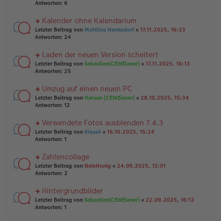
e
te
Antworten:
6
g
n
r
er
u
Kalender ohne Kalendarium
B
n
rs
Letzter Beitrag von
Matthias Hermsdorf
«
17.11.2025, 16:33
ei
g
te
Antworten:
24
tr
el
r
a
es
u
Laden der neuen Version scheitert
g
e
n
n
rs
Letzter Beitrag von
Sebastian(CEWEianer)
«
17.11.2025, 16:13
g
er
te
Antworten:
25
el
B
r
es
ei
u
Umzug auf einen neuen PC
e
tr
n
n
rs
Letzter Beitrag von
Haruun (CEWEianer)
«
28.10.2025, 15:34
a
g
er
te
Antworten:
12
g
el
B
r
es
ei
u
Verwendete Fotos ausblenden 7.4.3
e
tr
n
n
rs
Letzter Beitrag von
KlausA
«
16.10.2025, 15:24
a
g
er
te
Antworten:
1
g
el
B
r
es
ei
u
Zahlencollage
e
tr
n
n
rs
Letzter Beitrag von
NeleHonig
«
24.09.2025, 13:01
a
g
er
te
Antworten:
2
g
el
B
r
es
ei
u
Hintergrundbilder
e
tr
n
n
rs
Letzter Beitrag von
Sebastian(CEWEianer)
«
22.09.2025, 16:13
a
g
er
te
Antworten:
1
g
el
B
r
es
ei