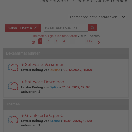
Unbeantwortete Themen
|
Aktive Themen
Neues
Thema
Themen als gelesen markieren
• 3175 Themen
1
2
3
4
5
…
106
S
Nächste
e
Bekanntmachungen
i
t
e
1
Software-Versionen
v
o
rs
Letzter Beitrag von
okular
«
02.12.2025, 15:59
n
te
1
r
0
Software Download
6
u
rs
n
Letzter Beitrag von
Sylke
«
21.09.2017, 19:07
te
g
Antworten:
3
r
el
u
es
Themen
n
e
g
n
el
er
Grafikkarte OpenCL
es
B
rs
Letzter Beitrag von
ufeufe
«
15.01.2026, 15:20
e
ei
te
Antworten:
2
n
tr
r
er
a