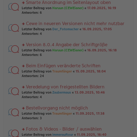
u
Smarte Anordnung im Seitenlayout oben
e
tr
n
n
rs
Letzter Beitrag von
Haruun (CEWEianer)
«
17.09.2025, 16:19
a
g
er
te
Antworten:
6
g
el
B
r
es
ei
u
Cewe in neueren Versionen nicht mehr nutzbar
e
tr
n
n
rs
Letzter Beitrag von
Der_Fotomacher
«
16.09.2025, 17:05
a
g
er
te
Antworten:
4
g
el
B
r
es
ei
u
Version 8.0.4 Angabe der Schriftgröße
e
tr
n
n
rs
Letzter Beitrag von
Haruun (CEWEianer)
«
16.09.2025, 16:18
a
g
er
te
Antworten:
6
g
el
B
r
es
ei
u
Beim Einfügen veränderte Schriften
e
tr
n
n
rs
Letzter Beitrag von
Traumfänger
«
15.09.2025, 18:04
a
g
er
te
Antworten:
24
g
el
B
r
es
ei
u
Veredelung von freigestellten Bildern
e
tr
n
n
rs
Letzter Beitrag von
Zaubermaus
«
13.09.2025, 10:46
a
g
er
te
Antworten:
4
g
el
B
r
es
ei
u
Bestellvorgang nicht möglich
e
tr
n
n
rs
Letzter Beitrag von
Traumfänger
«
11.09.2025, 17:38
a
g
er
te
Antworten:
3
g
el
B
r
es
ei
u
Fotos & Videos - Bilder / auswählen
e
tr
n
n
rs
Letzter Beitrag von
immerauftour
«
11.09.2025, 16:40
a
g