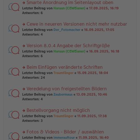
u
Smarte Anordnung im Seitenlayout oben
e
tr
n
n
rs
Letzter Beitrag von
Haruun (CEWEianer)
«
17.09.2025, 16:19
a
g
er
te
Antworten:
6
g
el
B
r
es
ei
u
Cewe in neueren Versionen nicht mehr nutzbar
e
tr
n
n
rs
Letzter Beitrag von
Der_Fotomacher
«
16.09.2025, 17:05
a
g
er
te
Antworten:
4
g
el
B
r
es
ei
u
Version 8.0.4 Angabe der Schriftgröße
e
tr
n
n
rs
Letzter Beitrag von
Haruun (CEWEianer)
«
16.09.2025, 16:18
a
g
er
te
Antworten:
6
g
el
B
r
es
ei
u
Beim Einfügen veränderte Schriften
e
tr
n
n
rs
Letzter Beitrag von
Traumfänger
«
15.09.2025, 18:04
a
g
er
te
Antworten:
24
g
el
B
r
es
ei
u
Veredelung von freigestellten Bildern
e
tr
n
n
rs
Letzter Beitrag von
Zaubermaus
«
13.09.2025, 10:46
a
g
er
te
Antworten:
4
g
el
B
r
es
ei
u
Bestellvorgang nicht möglich
e
tr
n
n
rs
Letzter Beitrag von
Traumfänger
«
11.09.2025, 17:38
a
g
er
te
Antworten:
3
g
el
B
r
es
ei
u
Fotos & Videos - Bilder / auswählen
e
tr
n
n
rs
Letzter Beitrag von
immerauftour
«
11.09.2025, 16:40
a
g