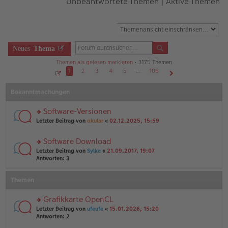
Unbeantwortete Themen
|
Aktive Themen
Neues
Thema
Themen als gelesen markieren
• 3175 Themen
1
2
3
4
5
…
106
S
Nächste
e
Bekanntmachungen
i
t
e
1
Software-Versionen
v
o
rs
Letzter Beitrag von
okular
«
02.12.2025, 15:59
n
te
1
r
0
Software Download
6
u
rs
n
Letzter Beitrag von
Sylke
«
21.09.2017, 19:07
te
g
Antworten:
3
r
el
u
es
Themen
n
e
g
n
el
er
Grafikkarte OpenCL
es
B
rs
Letzter Beitrag von
ufeufe
«
15.01.2026, 15:20
e
ei
te
Antworten:
2
n
tr
r
er
a