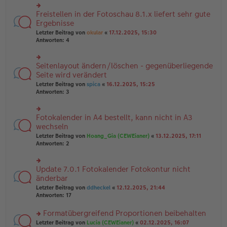
u
B
g
n
Freistellen in der Fotoschau 8.1.x liefert sehr gute
ei
rs
g
tr
te
Ergebnisse
el
a
r
Letzter Beitrag von
okular
«
17.12.2025, 15:30
es
g
u
Antworten:
4
e
n
n
g
er
el
B
Seitenlayout ändern/löschen - gegenüberliegende
rs
es
ei
te
Seite wird verändert
e
tr
r
n
Letzter Beitrag von
spica
«
16.12.2025, 15:25
a
u
er
Antworten:
3
g
n
B
g
ei
el
tr
Fotokalender in A4 bestellt, kann nicht in A3
rs
es
a
te
wechseln
e
g
r
n
Letzter Beitrag von
Hoang_Gia (CEWEianer)
«
13.12.2025, 17:11
u
er
Antworten:
2
n
B
g
ei
el
tr
Update 7.0.1 Fotokalender Fotokontur nicht
rs
es
a
te
änderbar
e
g
r
n
Letzter Beitrag von
ddheckel
«
12.12.2025, 21:44
u
er
Antworten:
17
n
B
g
ei
Formatübergreifend Proportionen beibehalten
el
tr
es
rs
Letzter Beitrag von
Lucia (CEWEianer)
«
02.12.2025, 16:07
a