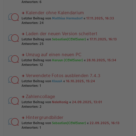
e
te
Antworten:
6
g
n
r
er
u
Kalender ohne Kalendarium
B
n
rs
Letzter Beitrag von
Matthias Hermsdorf
«
17.11.2025, 16:33
ei
g
te
Antworten:
24
tr
el
r
a
es
u
Laden der neuen Version scheitert
g
e
n
n
rs
Letzter Beitrag von
Sebastian(CEWEianer)
«
17.11.2025, 16:13
g
er
te
Antworten:
25
el
B
r
es
ei
u
Umzug auf einen neuen PC
e
tr
n
n
rs
Letzter Beitrag von
Haruun (CEWEianer)
«
28.10.2025, 15:34
a
g
er
te
Antworten:
12
g
el
B
r
es
ei
u
Verwendete Fotos ausblenden 7.4.3
e
tr
n
n
rs
Letzter Beitrag von
KlausA
«
16.10.2025, 15:24
a
g
er
te
Antworten:
1
g
el
B
r
es
ei
u
Zahlencollage
e
tr
n
n
rs
Letzter Beitrag von
NeleHonig
«
24.09.2025, 13:01
a
g
er
te
Antworten:
2
g
el
B
r
es
ei
u
Hintergrundbilder
e
tr
n
n
rs
Letzter Beitrag von
Sebastian(CEWEianer)
«
22.09.2025, 16:13
a
g
er
te
Antworten:
1
g
el
B
r
es
ei