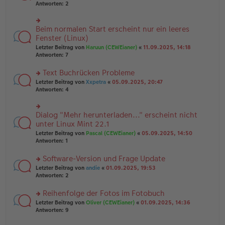
er
te
Antworten:
2
g
el
B
r
es
ei
u
e
tr
n
Beim normalen Start erscheint nur ein leeres
n
rs
a
g
er
te
Fenster (Linux)
g
el
B
r
Letzter Beitrag von
Haruun (CEWEianer)
«
11.09.2025, 14:18
es
ei
u
Antworten:
7
e
tr
n
n
a
g
er
Text Buchrücken Probleme
g
el
B
es
rs
Letzter Beitrag von
Xxpetra
«
05.09.2025, 20:47
ei
e
te
Antworten:
4
tr
n
r
a
er
u
g
B
n
Dialog "Mehr herunterladen..." erscheint nicht
rs
ei
g
te
unter Linux Mint 22.1
tr
el
r
Letzter Beitrag von
Pascal (CEWEianer)
«
05.09.2025, 14:50
a
es
u
Antworten:
1
g
e
n
n
g
er
Software-Version und Frage Update
el
B
es
rs
Letzter Beitrag von
andie
«
01.09.2025, 19:53
ei
e
te
Antworten:
2
tr
n
r
a
er
u
Reihenfolge der Fotos im Fotobuch
g
B
n
rs
Letzter Beitrag von
Oliver (CEWEianer)
«
01.09.2025, 14:36
ei
g
te
Antworten:
9
tr
el
r
a
es
u