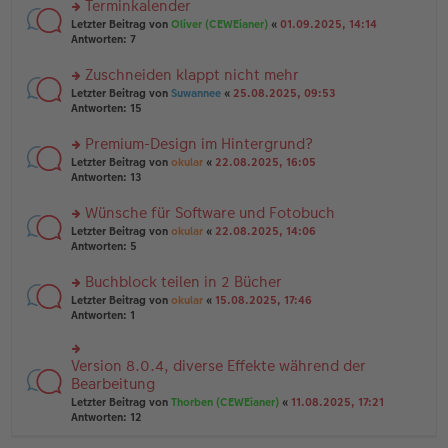
Terminkalender
g
e
n
n
rs
Letzter Beitrag von
Oliver (CEWEianer)
«
01.09.2025, 14:14
g
er
te
Antworten:
7
el
B
r
es
ei
u
Zuschneiden klappt nicht mehr
e
tr
n
n
rs
Letzter Beitrag von
Suwannee
«
25.08.2025, 09:53
a
g
er
te
Antworten:
15
g
el
B
r
es
ei
u
Premium-Design im Hintergrund?
e
tr
n
n
rs
Letzter Beitrag von
okular
«
22.08.2025, 16:05
a
g
er
te
Antworten:
13
g
el
B
r
es
ei
u
Wünsche für Software und Fotobuch
e
tr
n
n
rs
Letzter Beitrag von
okular
«
22.08.2025, 14:06
a
g
er
te
Antworten:
5
g
el
B
r
es
ei
u
Buchblock teilen in 2 Bücher
e
tr
n
n
rs
Letzter Beitrag von
okular
«
15.08.2025, 17:46
a
g
er
te
Antworten:
1
g
el
B
r
es
ei
u
e
tr
n
Version 8.0.4, diverse Effekte während der
n
rs
a
g
er
te
Bearbeitung
g
el
B
r
Letzter Beitrag von
Thorben (CEWEianer)
«
11.08.2025, 17:21
es
ei
u
Antworten:
12
e
tr
n
n
a
g