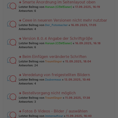
u
Smarte Anordnung im Seitenlayout oben
e
tr
n
n
rs
Letzter Beitrag von
Haruun (CEWEianer)
«
17.09.2025, 16:19
a
g
er
te
Antworten:
6
g
el
B
r
es
ei
u
Cewe in neueren Versionen nicht mehr nutzbar
e
tr
n
n
rs
Letzter Beitrag von
Der_Fotomacher
«
16.09.2025, 17:05
a
g
er
te
Antworten:
4
g
el
B
r
es
ei
u
Version 8.0.4 Angabe der Schriftgröße
e
tr
n
n
rs
Letzter Beitrag von
Haruun (CEWEianer)
«
16.09.2025, 16:18
a
g
er
te
Antworten:
6
g
el
B
r
es
ei
u
Beim Einfügen veränderte Schriften
e
tr
n
n
rs
Letzter Beitrag von
Traumfänger
«
15.09.2025, 18:04
a
g
er
te
Antworten:
24
g
el
B
r
es
ei
u
Veredelung von freigestellten Bildern
e
tr
n
n
rs
Letzter Beitrag von
Zaubermaus
«
13.09.2025, 10:46
a
g
er
te
Antworten:
4
g
el
B
r
es
ei
u
Bestellvorgang nicht möglich
e
tr
n
n
rs
Letzter Beitrag von
Traumfänger
«
11.09.2025, 17:38
a
g
er
te
Antworten:
3
g
el
B
r
es
ei
u
Fotos & Videos - Bilder / auswählen
e
tr
n
n
rs
Letzter Beitrag von
immerauftour
«
11.09.2025, 16:40
a
g