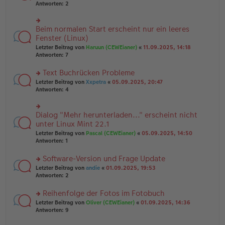
er
te
Antworten:
2
g
el
B
r
es
ei
u
e
tr
n
Beim normalen Start erscheint nur ein leeres
n
rs
a
g
er
te
Fenster (Linux)
g
el
B
r
Letzter Beitrag von
Haruun (CEWEianer)
«
11.09.2025, 14:18
es
ei
u
Antworten:
7
e
tr
n
n
a
g
er
Text Buchrücken Probleme
g
el
B
es
rs
Letzter Beitrag von
Xxpetra
«
05.09.2025, 20:47
ei
e
te
Antworten:
4
tr
n
r
a
er
u
g
B
n
Dialog "Mehr herunterladen..." erscheint nicht
rs
ei
g
te
unter Linux Mint 22.1
tr
el
r
Letzter Beitrag von
Pascal (CEWEianer)
«
05.09.2025, 14:50
a
es
u
Antworten:
1
g
e
n
n
g
er
Software-Version und Frage Update
el
B
es
rs
Letzter Beitrag von
andie
«
01.09.2025, 19:53
ei
e
te
Antworten:
2
tr
n
r
a
er
u
Reihenfolge der Fotos im Fotobuch
g
B
n
rs
Letzter Beitrag von
Oliver (CEWEianer)
«
01.09.2025, 14:36
ei
g
te
Antworten:
9
tr
el
r
a
es
u