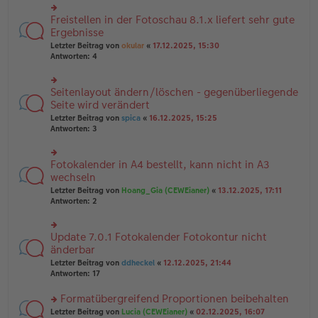
u
B
g
n
Freistellen in der Fotoschau 8.1.x liefert sehr gute
ei
rs
g
tr
te
Ergebnisse
el
a
r
Letzter Beitrag von
okular
«
17.12.2025, 15:30
es
g
u
Antworten:
4
e
n
n
g
er
el
B
Seitenlayout ändern/löschen - gegenüberliegende
rs
es
ei
te
Seite wird verändert
e
tr
r
n
Letzter Beitrag von
spica
«
16.12.2025, 15:25
a
u
er
Antworten:
3
g
n
B
g
ei
el
tr
Fotokalender in A4 bestellt, kann nicht in A3
rs
es
a
te
wechseln
e
g
r
n
Letzter Beitrag von
Hoang_Gia (CEWEianer)
«
13.12.2025, 17:11
u
er
Antworten:
2
n
B
g
ei
el
tr
Update 7.0.1 Fotokalender Fotokontur nicht
rs
es
a
te
änderbar
e
g
r
n
Letzter Beitrag von
ddheckel
«
12.12.2025, 21:44
u
er
Antworten:
17
n
B
g
ei
Formatübergreifend Proportionen beibehalten
el
tr
es
rs
Letzter Beitrag von
Lucia (CEWEianer)
«
02.12.2025, 16:07
a