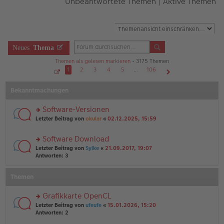
Unbeantwortete Themen
|
Aktive Themen
Neues
Thema
Themen als gelesen markieren
• 3175 Themen
1
2
3
4
5
…
106
S
Nächste
e
Bekanntmachungen
i
t
e
1
Software-Versionen
v
o
rs
Letzter Beitrag von
okular
«
02.12.2025, 15:59
n
te
1
r
0
Software Download
6
u
rs
n
Letzter Beitrag von
Sylke
«
21.09.2017, 19:07
te
g
Antworten:
3
r
el
u
es
Themen
n
e
g
n
el
er
Grafikkarte OpenCL
es
B
rs
Letzter Beitrag von
ufeufe
«
15.01.2026, 15:20
e
ei
te
Antworten:
2
n
tr
r
er
a