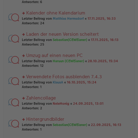
e
te
Antworten:
6
g
n
r
er
u
Kalender ohne Kalendarium
B
n
rs
Letzter Beitrag von
Matthias Hermsdorf
«
17.11.2025, 16:33
ei
g
te
Antworten:
24
tr
el
r
a
es
u
Laden der neuen Version scheitert
g
e
n
n
rs
Letzter Beitrag von
Sebastian(CEWEianer)
«
17.11.2025, 16:13
g
er
te
Antworten:
25
el
B
r
es
ei
u
Umzug auf einen neuen PC
e
tr
n
n
rs
Letzter Beitrag von
Haruun (CEWEianer)
«
28.10.2025, 15:34
a
g
er
te
Antworten:
12
g
el
B
r
es
ei
u
Verwendete Fotos ausblenden 7.4.3
e
tr
n
n
rs
Letzter Beitrag von
KlausA
«
16.10.2025, 15:24
a
g
er
te
Antworten:
1
g
el
B
r
es
ei
u
Zahlencollage
e
tr
n
n
rs
Letzter Beitrag von
NeleHonig
«
24.09.2025, 13:01
a
g
er
te
Antworten:
2
g
el
B
r
es
ei
u
Hintergrundbilder
e
tr
n
n
rs
Letzter Beitrag von
Sebastian(CEWEianer)
«
22.09.2025, 16:13
a
g
er
te
Antworten:
1
g
el
B
r
es
ei