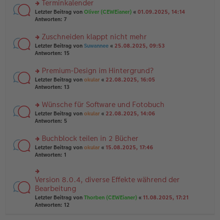
Terminkalender
g
e
n
n
rs
Letzter Beitrag von
Oliver (CEWEianer)
«
01.09.2025, 14:14
g
er
te
Antworten:
7
el
B
r
es
ei
u
Zuschneiden klappt nicht mehr
e
tr
n
n
rs
Letzter Beitrag von
Suwannee
«
25.08.2025, 09:53
a
g
er
te
Antworten:
15
g
el
B
r
es
ei
u
Premium-Design im Hintergrund?
e
tr
n
n
rs
Letzter Beitrag von
okular
«
22.08.2025, 16:05
a
g
er
te
Antworten:
13
g
el
B
r
es
ei
u
Wünsche für Software und Fotobuch
e
tr
n
n
rs
Letzter Beitrag von
okular
«
22.08.2025, 14:06
a
g
er
te
Antworten:
5
g
el
B
r
es
ei
u
Buchblock teilen in 2 Bücher
e
tr
n
n
rs
Letzter Beitrag von
okular
«
15.08.2025, 17:46
a
g
er
te
Antworten:
1
g
el
B
r
es
ei
u
e
tr
n
Version 8.0.4, diverse Effekte während der
n
rs
a
g
er
te
Bearbeitung
g
el
B
r
Letzter Beitrag von
Thorben (CEWEianer)
«
11.08.2025, 17:21
es
ei
u
Antworten:
12
e
tr
n
n
a
g