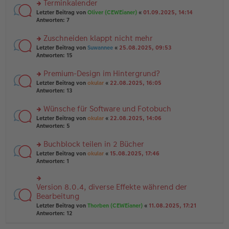
Terminkalender
g
e
n
n
rs
Letzter Beitrag von
Oliver (CEWEianer)
«
01.09.2025, 14:14
g
er
te
Antworten:
7
el
B
r
es
ei
u
Zuschneiden klappt nicht mehr
e
tr
n
n
rs
Letzter Beitrag von
Suwannee
«
25.08.2025, 09:53
a
g
er
te
Antworten:
15
g
el
B
r
es
ei
u
Premium-Design im Hintergrund?
e
tr
n
n
rs
Letzter Beitrag von
okular
«
22.08.2025, 16:05
a
g
er
te
Antworten:
13
g
el
B
r
es
ei
u
Wünsche für Software und Fotobuch
e
tr
n
n
rs
Letzter Beitrag von
okular
«
22.08.2025, 14:06
a
g
er
te
Antworten:
5
g
el
B
r
es
ei
u
Buchblock teilen in 2 Bücher
e
tr
n
n
rs
Letzter Beitrag von
okular
«
15.08.2025, 17:46
a
g
er
te
Antworten:
1
g
el
B
r
es
ei
u
e
tr
n
Version 8.0.4, diverse Effekte während der
n
rs
a
g
er
te
Bearbeitung
g
el
B
r
Letzter Beitrag von
Thorben (CEWEianer)
«
11.08.2025, 17:21
es
ei
u
Antworten:
12
e
tr
n
n
a
g