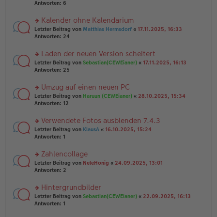
e
te
Antworten:
6
g
n
r
er
u
Kalender ohne Kalendarium
B
n
rs
Letzter Beitrag von
Matthias Hermsdorf
«
17.11.2025, 16:33
ei
g
te
Antworten:
24
tr
el
r
a
es
u
Laden der neuen Version scheitert
g
e
n
n
rs
Letzter Beitrag von
Sebastian(CEWEianer)
«
17.11.2025, 16:13
g
er
te
Antworten:
25
el
B
r
es
ei
u
Umzug auf einen neuen PC
e
tr
n
n
rs
Letzter Beitrag von
Haruun (CEWEianer)
«
28.10.2025, 15:34
a
g
er
te
Antworten:
12
g
el
B
r
es
ei
u
Verwendete Fotos ausblenden 7.4.3
e
tr
n
n
rs
Letzter Beitrag von
KlausA
«
16.10.2025, 15:24
a
g
er
te
Antworten:
1
g
el
B
r
es
ei
u
Zahlencollage
e
tr
n
n
rs
Letzter Beitrag von
NeleHonig
«
24.09.2025, 13:01
a
g
er
te
Antworten:
2
g
el
B
r
es
ei
u
Hintergrundbilder
e
tr
n
n
rs
Letzter Beitrag von
Sebastian(CEWEianer)
«
22.09.2025, 16:13
a
g
er
te
Antworten:
1
g
el
B
r
es
ei