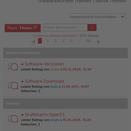
Unbeantwortete Themen
|
Aktive Themen
Neues
Thema
Themen als gelesen markieren
• 3175 Themen
1
2
3
4
5
…
106
S
Nächste
e
Bekanntmachungen
i
t
e
1
Software-Versionen
v
o
rs
Letzter Beitrag von
okular
«
02.12.2025, 15:59
n
te
1
r
0
Software Download
6
u
rs
n
Letzter Beitrag von
Sylke
«
21.09.2017, 19:07
te
g
Antworten:
3
r
el
u
es
Themen
n
e
g
n
el
er
Grafikkarte OpenCL
es
B
rs
Letzter Beitrag von
ufeufe
«
15.01.2026, 15:20
e
ei
te
Antworten:
2
n
tr
r
er
a