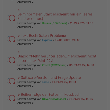
er
te
Antworten:
2
g
el
B
r
es
ei
u
e
tr
n
Beim normalen Start erscheint nur ein leeres
n
rs
a
g
er
te
Fenster (Linux)
g
el
B
r
Letzter Beitrag von
Haruun (CEWEianer)
«
11.09.2025, 14:18
es
ei
u
Antworten:
7
e
tr
n
n
a
g
er
Text Buchrücken Probleme
g
el
B
es
rs
Letzter Beitrag von
Xxpetra
«
05.09.2025, 20:47
ei
e
te
Antworten:
4
tr
n
r
a
er
u
g
B
n
Dialog "Mehr herunterladen..." erscheint nicht
rs
ei
g
te
unter Linux Mint 22.1
tr
el
r
Letzter Beitrag von
Pascal (CEWEianer)
«
05.09.2025, 14:50
a
es
u
Antworten:
1
g
e
n
n
g
er
Software-Version und Frage Update
el
B
es
rs
Letzter Beitrag von
andie
«
01.09.2025, 19:53
ei
e
te
Antworten:
2
tr
n
r
a
er
u
Reihenfolge der Fotos im Fotobuch
g
B
n
rs
Letzter Beitrag von
Oliver (CEWEianer)
«
01.09.2025, 14:36
ei
g
te
Antworten:
9
tr
el
r
a
es
u