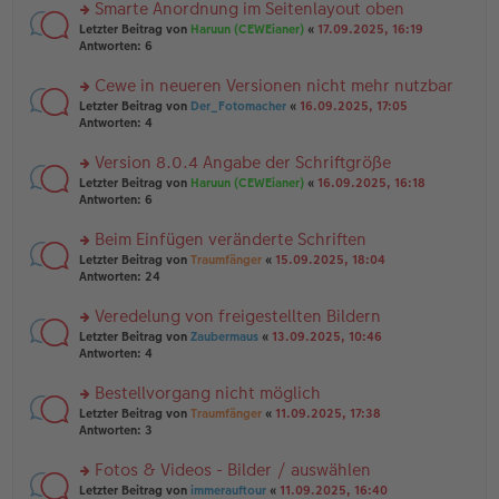
u
Smarte Anordnung im Seitenlayout oben
e
tr
n
n
rs
Letzter Beitrag von
Haruun (CEWEianer)
«
17.09.2025, 16:19
a
g
er
te
Antworten:
6
g
el
B
r
es
ei
u
Cewe in neueren Versionen nicht mehr nutzbar
e
tr
n
n
rs
Letzter Beitrag von
Der_Fotomacher
«
16.09.2025, 17:05
a
g
er
te
Antworten:
4
g
el
B
r
es
ei
u
Version 8.0.4 Angabe der Schriftgröße
e
tr
n
n
rs
Letzter Beitrag von
Haruun (CEWEianer)
«
16.09.2025, 16:18
a
g
er
te
Antworten:
6
g
el
B
r
es
ei
u
Beim Einfügen veränderte Schriften
e
tr
n
n
rs
Letzter Beitrag von
Traumfänger
«
15.09.2025, 18:04
a
g
er
te
Antworten:
24
g
el
B
r
es
ei
u
Veredelung von freigestellten Bildern
e
tr
n
n
rs
Letzter Beitrag von
Zaubermaus
«
13.09.2025, 10:46
a
g
er
te
Antworten:
4
g
el
B
r
es
ei
u
Bestellvorgang nicht möglich
e
tr
n
n
rs
Letzter Beitrag von
Traumfänger
«
11.09.2025, 17:38
a
g
er
te
Antworten:
3
g
el
B
r
es
ei
u
Fotos & Videos - Bilder / auswählen
e
tr
n
n
rs
Letzter Beitrag von
immerauftour
«
11.09.2025, 16:40
a
g