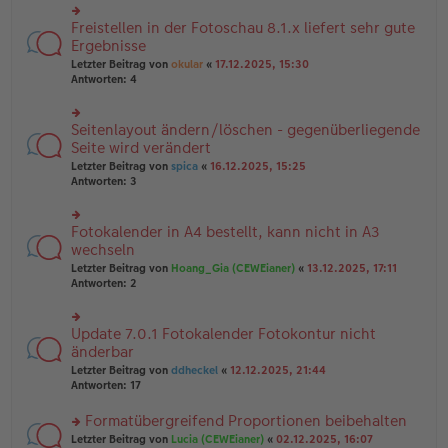
u
B
g
n
Freistellen in der Fotoschau 8.1.x liefert sehr gute
ei
rs
g
tr
te
Ergebnisse
el
a
r
Letzter Beitrag von
okular
«
17.12.2025, 15:30
es
g
u
Antworten:
4
e
n
n
g
er
el
B
Seitenlayout ändern/löschen - gegenüberliegende
rs
es
ei
te
Seite wird verändert
e
tr
r
n
Letzter Beitrag von
spica
«
16.12.2025, 15:25
a
u
er
Antworten:
3
g
n
B
g
ei
el
tr
Fotokalender in A4 bestellt, kann nicht in A3
rs
es
a
te
wechseln
e
g
r
n
Letzter Beitrag von
Hoang_Gia (CEWEianer)
«
13.12.2025, 17:11
u
er
Antworten:
2
n
B
g
ei
el
tr
Update 7.0.1 Fotokalender Fotokontur nicht
rs
es
a
te
änderbar
e
g
r
n
Letzter Beitrag von
ddheckel
«
12.12.2025, 21:44
u
er
Antworten:
17
n
B
g
ei
Formatübergreifend Proportionen beibehalten
el
tr
es
rs
Letzter Beitrag von
Lucia (CEWEianer)
«
02.12.2025, 16:07
a