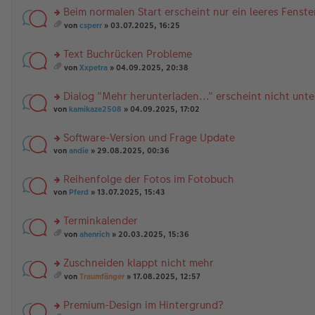
a
er
el
r
nh
Beim normalen Start erscheint nur ein leeres Fenste
g
B
es
u
än
rs
ei
e
n
g
von
csperr
» 03.07.2025, 16:25
te
tr
n
g
es
e
r
a
er
el
a
Text Buchrücken Probleme
u
g
B
es
m
n
rs
ei
e
t
von
Xxpetra
» 04.09.2025, 20:38
g
te
tr
n
A
es
el
r
a
er
nh
a
Dialog "Mehr herunterladen..." erscheint nicht unte
es
u
g
B
än
m
e
n
rs
ei
g
t
von
kamikaze2508
» 04.09.2025, 17:02
n
g
te
tr
e
A
er
el
r
a
nh
Software-Version und Frage Update
B
es
u
g
än
rs
ei
e
n
von
andie
» 29.08.2025, 00:36
g
te
tr
n
g
e
r
a
er
el
Reihenfolge der Fotos im Fotobuch
u
g
B
es
rs
n
von
Pferd
» 13.07.2025, 15:43
ei
e
te
g
tr
n
r
el
a
er
Terminkalender
u
es
g
B
rs
n
e
von
ahenrich
» 20.03.2025, 15:36
ei
te
g
es
n
tr
r
el
a
er
a
Zuschneiden klappt nicht mehr
u
es
m
B
g
n
rs
e
t
ei
von
Traumfänger
» 17.08.2025, 12:57
g
te
n
A
es
tr
el
r
er
nh
a
a
Premium-Design im Hintergrund?
es
u
B
än
m
g