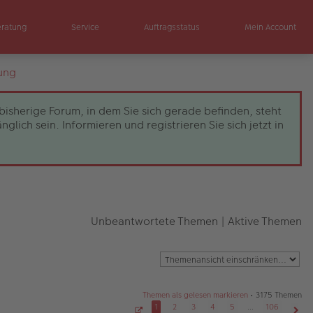
eratung
Service
Auftragsstatus
Mein Account
ung
bisherige Forum, in dem Sie sich gerade befinden, steht
ch sein. Informieren und registrieren Sie sich jetzt in
Unbeantwortete Themen
|
Aktive Themen
Themen als gelesen markieren
• 3175 Themen
1
2
3
4
5
…
106