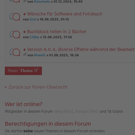
e
n
rs
ei
g
t
von
Reisetante
» 01.12.2024, 19:40
n
g
te
tr
e
A
es
er
el
r
a
nh
a
Wünsche für Software und Fotobuch
B
es
u
g
än
m
ei
e
n
rs
g
t
von
Graf
» 18.08.2025, 01:15
tr
n
g
te
e
A
a
er
el
r
nh
Buchblock teilen in 2 Bücher
g
B
es
u
än
rs
ei
e
n
von
CSSky
» 15.08.2025, 17:36
g
te
tr
n
g
e
r
a
er
el
Version 8.0.4, diverse Effekte während der Bearbei
u
g
B
es
rs
n
ei
e
von
ManniV
» 01.08.2025, 16:36
te
g
es
tr
n
r
el
a
a
er
u
es
m
g
B
Neues
Thema
n
e
t
ei
g
n
A
tr
el
er
nh
a
Zurück zur Foren-Übersicht
es
B
än
g
e
ei
g
n
tr
e
er
a
Wer ist online?
B
g
ei
Mitglieder in diesem Forum:
Bing [Bot]
,
Google [Bot]
und 18 Gäste
tr
a
Berechtigungen in diesem Forum
g
Sie dürfen
keine
neuen Themen in diesem Forum erstellen.