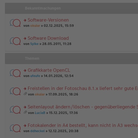
Bekanntmachungen
Software-Versionen
rs
von
okular
» 02.12.2025, 15:59
te
r
Software Download
u
rs
n
von
Sylke
» 28.05.2011, 11:28
te
g
r
el
u
es
Themen
n
e
g
n
Grafikkarte OpenCL
el
er
rs
es
von
ufeufe
» 14.01.2026, 12:54
B
te
e
ei
r
n
tr
Freistellen in der Fotoschau 8.1.x liefert sehr gute 
u
er
a
rs
n
B
von
okular
» 17.09.2025, 18:26
g
te
g
es
ei
r
el
a
tr
Seitenlayout ändern/löschen - gegenüberliegende S
u
es
m
a
n
rs
e
t
g
von
LuciaB
» 15.12.2025, 17:36
g
te
n
A
es
el
r
er
nh
a
Fotokalender in A4 bestellt, kann nicht in A3 wechs
es
u
B
än
m
e
n
rs
ei
g
t
von
ddheckel
» 12.12.2025, 20:38
n
g
te
tr
e
A