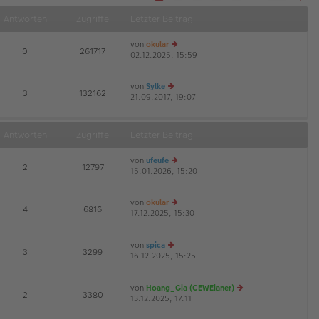
S
Näch
e
Antworten
Zugriffe
Letzter Beitrag
i
t
e
von
okular
1
E
0
261717
v
02.12.2025, 15:59
e
o
u
n
1
es
0
von
Sylke
te
E
3
132162
6
21.09.2017, 19:07
e
r
u
B
es
ei
te
tr
Antworten
Zugriffe
Letzter Beitrag
r
a
B
g
von
ufeufe
ei
E
2
12797
15.01.2026, 15:20
e
tr
u
a
es
g
von
okular
te
E
4
6816
17.12.2025, 15:30
e
r
G
u
B
es
ei
von
spica
te
tr
E
3
3299
16.12.2025, 15:25
e
r
a
G
u
B
g
es
ei
von
Hoang_Gia (CEWEianer)
te
tr
E
2
3380
13.12.2025, 17:11
r
a
e
B
g
u