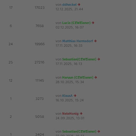
ei
es
von
ddheckel
tr
te
E
17
17023
12.12.2025, 21:44
e
a
r
G
u
g
B
es
ei
von
Lucia (CEWEianer)
te
tr
E
6
7658
02.12.2025, 16:07
r
e
a
G
B
u
g
ei
es
von
Matthias Hermsdorf
tr
te
E
24
19966
17.11.2025, 16:33
a
r
e
G
g
B
u
ei
es
von
Sebastian(CEWEianer)
tr
te
E
25
27216
17.11.2025, 16:13
a
r
e
G
g
B
u
ei
es
von
Haruun (CEWEianer)
tr
te
E
12
11145
28.10.2025, 15:34
a
e
r
G
g
u
B
es
ei
von
KlausA
te
tr
E
1
3273
16.10.2025, 15:24
e
r
a
u
B
g
es
ei
von
NeleHonig
te
tr
E
2
5058
24.09.2025, 13:01
e
r
a
u
B
g
es
ei
von
Sebastian(CEWEianer)
te
tr
E
1
3404