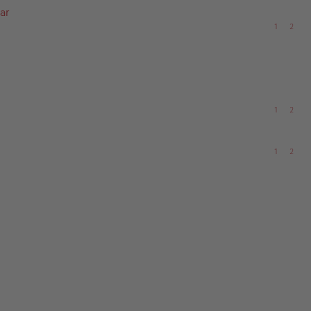
ar
1
2
1
2
1
2