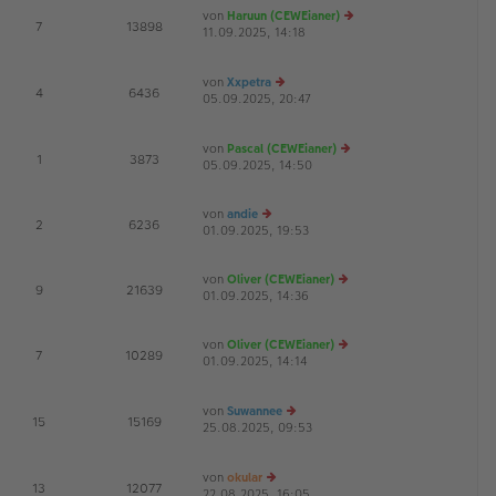
ei
es
von
Haruun (CEWEianer)
tr
te
E
7
13898
11.09.2025, 14:18
e
a
r
G
u
g
B
es
ei
von
Xxpetra
te
tr
E
4
6436
05.09.2025, 20:47
e
r
a
G
u
B
g
es
ei
von
Pascal (CEWEianer)
te
tr
E
1
3873
05.09.2025, 14:50
r
e
a
B
u
g
ei
es
von
andie
tr
te
E
2
6236
01.09.2025, 19:53
e
a
r
u
g
B
es
ei
von
Oliver (CEWEianer)
te
tr
E
9
21639
01.09.2025, 14:36
e
r
a
u
B
g
es
ei
von
Oliver (CEWEianer)
te
tr
E
7
10289
01.09.2025, 14:14
e
r
a
G
u
B
g
es
ei
von
Suwannee
te
tr
E
15
15169
25.08.2025, 09:53
e
r
a
G
u
B
g
es
ei
von
okular
te
tr
E
13
12077
22.08.2025, 16:05
e
r
a