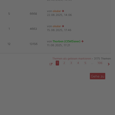
G
u
B
g
es
ei
von
okular
te
tr
E
5
6668
22.08.2025, 14:06
r
e
a
B
u
g
ei
es
von
okular
tr
te
E
1
4663
15.08.2025, 17:46
e
a
r
u
g
B
es
ei
von
Thorben (CEWEianer)
te
tr
E
12
13156
11.08.2025, 17:21
e
r
a
G
u
B
g
es
ei
te
tr
Themen als gelesen markieren
• 3175 Themen
r
a
1
2
3
4
5
…
106
B
g
S
Näch
ei
e
tr
i
Gehe zu
t
a
e
g
1
v
o
n
1
0
6