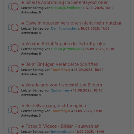
u
Smarte Anordnung im Seitenlayout oben
e
tr
n
n
rs
Letzter Beitrag von
Haruun (CEWEianer)
«
17.09.2025, 16:19
a
g
er
te
Antworten:
6
g
el
B
r
es
ei
u
Cewe in neueren Versionen nicht mehr nutzbar
e
tr
n
n
rs
Letzter Beitrag von
Der_Fotomacher
«
16.09.2025, 17:05
a
g
er
te
Antworten:
4
g
el
B
r
es
ei
u
Version 8.0.4 Angabe der Schriftgröße
e
tr
n
n
rs
Letzter Beitrag von
Haruun (CEWEianer)
«
16.09.2025, 16:18
a
g
er
te
Antworten:
6
g
el
B
r
es
ei
u
Beim Einfügen veränderte Schriften
e
tr
n
n
rs
Letzter Beitrag von
Traumfänger
«
15.09.2025, 18:04
a
g
er
te
Antworten:
24
g
el
B
r
es
ei
u
Veredelung von freigestellten Bildern
e
tr
n
n
rs
Letzter Beitrag von
Zaubermaus
«
13.09.2025, 10:46
a
g
er
te
Antworten:
4
g
el
B
r
es
ei
u
Bestellvorgang nicht möglich
e
tr
n
n
rs
Letzter Beitrag von
Traumfänger
«
11.09.2025, 17:38
a
g
er
te
Antworten:
3
g
el
B
r
es
ei
u
Fotos & Videos - Bilder / auswählen
e
tr
n
n
rs
Letzter Beitrag von
immerauftour
«
11.09.2025, 16:40
a
g