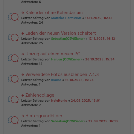
e
te
Antworten:
6
g
n
r
er
u
Kalender ohne Kalendarium
B
n
rs
Letzter Beitrag von
Matthias Hermsdorf
«
17.11.2025, 16:33
ei
g
te
Antworten:
24
tr
el
r
a
es
u
Laden der neuen Version scheitert
g
e
n
n
rs
Letzter Beitrag von
Sebastian(CEWEianer)
«
17.11.2025, 16:13
g
er
te
Antworten:
25
el
B
r
es
ei
u
Umzug auf einen neuen PC
e
tr
n
n
rs
Letzter Beitrag von
Haruun (CEWEianer)
«
28.10.2025, 15:34
a
g
er
te
Antworten:
12
g
el
B
r
es
ei
u
Verwendete Fotos ausblenden 7.4.3
e
tr
n
n
rs
Letzter Beitrag von
KlausA
«
16.10.2025, 15:24
a
g
er
te
Antworten:
1
g
el
B
r
es
ei
u
Zahlencollage
e
tr
n
n
rs
Letzter Beitrag von
NeleHonig
«
24.09.2025, 13:01
a
g
er
te
Antworten:
2
g
el
B
r
es
ei
u
Hintergrundbilder
e
tr
n
n
rs
Letzter Beitrag von
Sebastian(CEWEianer)
«
22.09.2025, 16:13
a
g
er
te
Antworten:
1
g
el
B
r
es
ei