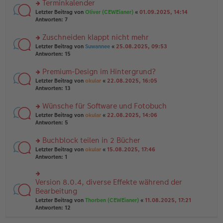
Terminkalender
g
e
n
n
rs
Letzter Beitrag von
Oliver (CEWEianer)
«
01.09.2025, 14:14
g
er
te
Antworten:
7
el
B
r
es
ei
u
Zuschneiden klappt nicht mehr
e
tr
n
n
rs
Letzter Beitrag von
Suwannee
«
25.08.2025, 09:53
a
g
er
te
Antworten:
15
g
el
B
r
es
ei
u
Premium-Design im Hintergrund?
e
tr
n
n
rs
Letzter Beitrag von
okular
«
22.08.2025, 16:05
a
g
er
te
Antworten:
13
g
el
B
r
es
ei
u
Wünsche für Software und Fotobuch
e
tr
n
n
rs
Letzter Beitrag von
okular
«
22.08.2025, 14:06
a
g
er
te
Antworten:
5
g
el
B
r
es
ei
u
Buchblock teilen in 2 Bücher
e
tr
n
n
rs
Letzter Beitrag von
okular
«
15.08.2025, 17:46
a
g
er
te
Antworten:
1
g
el
B
r
es
ei
u
e
tr
n
Version 8.0.4, diverse Effekte während der
n
rs
a
g
er
te
Bearbeitung
g
el
B
r
Letzter Beitrag von
Thorben (CEWEianer)
«
11.08.2025, 17:21
es
ei
u
Antworten:
12
e
tr
n
n
a
g