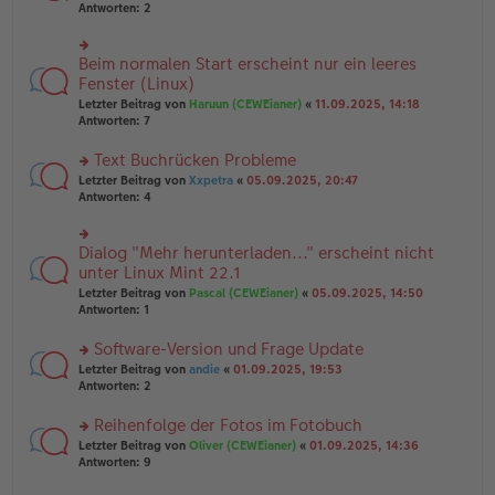
er
te
Antworten:
2
g
el
B
r
es
ei
u
e
tr
n
Beim normalen Start erscheint nur ein leeres
n
rs
a
g
er
te
Fenster (Linux)
g
el
B
r
Letzter Beitrag von
Haruun (CEWEianer)
«
11.09.2025, 14:18
es
ei
u
Antworten:
7
e
tr
n
n
a
g
er
Text Buchrücken Probleme
g
el
B
es
rs
Letzter Beitrag von
Xxpetra
«
05.09.2025, 20:47
ei
e
te
Antworten:
4
tr
n
r
a
er
u
g
B
n
Dialog "Mehr herunterladen..." erscheint nicht
rs
ei
g
te
unter Linux Mint 22.1
tr
el
r
Letzter Beitrag von
Pascal (CEWEianer)
«
05.09.2025, 14:50
a
es
u
Antworten:
1
g
e
n
n
g
er
Software-Version und Frage Update
el
B
es
rs
Letzter Beitrag von
andie
«
01.09.2025, 19:53
ei
e
te
Antworten:
2
tr
n
r
a
er
u
Reihenfolge der Fotos im Fotobuch
g
B
n
rs
Letzter Beitrag von
Oliver (CEWEianer)
«
01.09.2025, 14:36
ei
g
te
Antworten:
9
tr
el
r
a
es
u