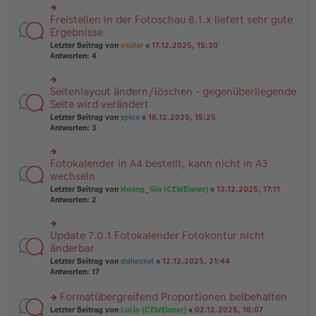
u
B
g
n
Freistellen in der Fotoschau 8.1.x liefert sehr gute
ei
rs
g
tr
te
Ergebnisse
el
a
r
Letzter Beitrag von
okular
«
17.12.2025, 15:30
es
g
u
Antworten:
4
e
n
n
g
er
el
B
Seitenlayout ändern/löschen - gegenüberliegende
rs
es
ei
te
Seite wird verändert
e
tr
r
n
Letzter Beitrag von
spica
«
16.12.2025, 15:25
a
u
er
Antworten:
3
g
n
B
g
ei
el
tr
Fotokalender in A4 bestellt, kann nicht in A3
rs
es
a
te
wechseln
e
g
r
n
Letzter Beitrag von
Hoang_Gia (CEWEianer)
«
13.12.2025, 17:11
u
er
Antworten:
2
n
B
g
ei
el
tr
Update 7.0.1 Fotokalender Fotokontur nicht
rs
es
a
te
änderbar
e
g
r
n
Letzter Beitrag von
ddheckel
«
12.12.2025, 21:44
u
er
Antworten:
17
n
B
g
ei
Formatübergreifend Proportionen beibehalten
el
tr
es
rs
Letzter Beitrag von
Lucia (CEWEianer)
«
02.12.2025, 16:07
a