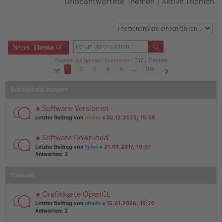
Unbeantwortete Themen
|
Aktive Themen
Neues
Thema
Themen als gelesen markieren
• 3175 Themen
1
2
3
4
5
…
106
S
Nächste
e
Bekanntmachungen
i
t
e
1
Software-Versionen
v
o
rs
Letzter Beitrag von
okular
«
02.12.2025, 15:59
n
te
1
r
0
Software Download
6
u
rs
n
Letzter Beitrag von
Sylke
«
21.09.2017, 19:07
te
g
Antworten:
3
r
el
u
es
Themen
n
e
g
n
el
er
Grafikkarte OpenCL
es
B
rs
Letzter Beitrag von
ufeufe
«
15.01.2026, 15:20
e
ei
te
Antworten:
2
n
tr
r
er
a