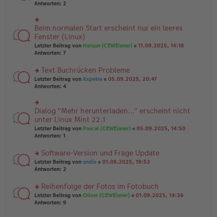
er
te
Antworten:
2
g
el
B
r
es
ei
u
e
tr
n
Beim normalen Start erscheint nur ein leeres
n
rs
a
g
er
te
Fenster (Linux)
g
el
B
r
Letzter Beitrag von
Haruun (CEWEianer)
«
11.09.2025, 14:18
es
ei
u
Antworten:
7
e
tr
n
n
a
g
er
Text Buchrücken Probleme
g
el
B
es
rs
Letzter Beitrag von
Xxpetra
«
05.09.2025, 20:47
ei
e
te
Antworten:
4
tr
n
r
a
er
u
g
B
n
Dialog "Mehr herunterladen..." erscheint nicht
rs
ei
g
te
unter Linux Mint 22.1
tr
el
r
Letzter Beitrag von
Pascal (CEWEianer)
«
05.09.2025, 14:50
a
es
u
Antworten:
1
g
e
n
n
g
er
Software-Version und Frage Update
el
B
es
rs
Letzter Beitrag von
andie
«
01.09.2025, 19:53
ei
e
te
Antworten:
2
tr
n
r
a
er
u
Reihenfolge der Fotos im Fotobuch
g
B
n
rs
Letzter Beitrag von
Oliver (CEWEianer)
«
01.09.2025, 14:36
ei
g
te
Antworten:
9
tr
el
r
a
es
u