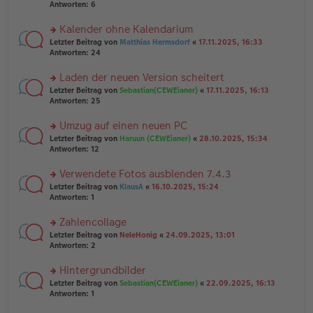
e
te
Antworten:
6
g
n
r
er
u
Kalender ohne Kalendarium
B
n
rs
Letzter Beitrag von
Matthias Hermsdorf
«
17.11.2025, 16:33
ei
g
te
Antworten:
24
tr
el
r
a
es
u
Laden der neuen Version scheitert
g
e
n
n
rs
Letzter Beitrag von
Sebastian(CEWEianer)
«
17.11.2025, 16:13
g
er
te
Antworten:
25
el
B
r
es
ei
u
Umzug auf einen neuen PC
e
tr
n
n
rs
Letzter Beitrag von
Haruun (CEWEianer)
«
28.10.2025, 15:34
a
g
er
te
Antworten:
12
g
el
B
r
es
ei
u
Verwendete Fotos ausblenden 7.4.3
e
tr
n
n
rs
Letzter Beitrag von
KlausA
«
16.10.2025, 15:24
a
g
er
te
Antworten:
1
g
el
B
r
es
ei
u
Zahlencollage
e
tr
n
n
rs
Letzter Beitrag von
NeleHonig
«
24.09.2025, 13:01
a
g
er
te
Antworten:
2
g
el
B
r
es
ei
u
Hintergrundbilder
e
tr
n
n
rs
Letzter Beitrag von
Sebastian(CEWEianer)
«
22.09.2025, 16:13
a
g
er
te
Antworten:
1
g
el
B
r
es
ei