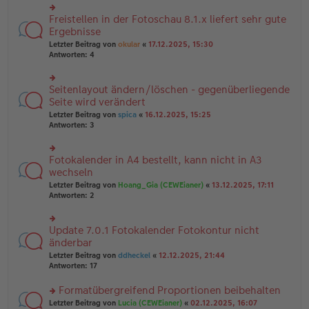
u
B
g
n
Freistellen in der Fotoschau 8.1.x liefert sehr gute
ei
rs
g
tr
te
Ergebnisse
el
a
r
Letzter Beitrag von
okular
«
17.12.2025, 15:30
es
g
u
Antworten:
4
e
n
n
g
er
el
B
Seitenlayout ändern/löschen - gegenüberliegende
rs
es
ei
te
Seite wird verändert
e
tr
r
n
Letzter Beitrag von
spica
«
16.12.2025, 15:25
a
u
er
Antworten:
3
g
n
B
g
ei
el
tr
Fotokalender in A4 bestellt, kann nicht in A3
rs
es
a
te
wechseln
e
g
r
n
Letzter Beitrag von
Hoang_Gia (CEWEianer)
«
13.12.2025, 17:11
u
er
Antworten:
2
n
B
g
ei
el
tr
Update 7.0.1 Fotokalender Fotokontur nicht
rs
es
a
te
änderbar
e
g
r
n
Letzter Beitrag von
ddheckel
«
12.12.2025, 21:44
u
er
Antworten:
17
n
B
g
ei
Formatübergreifend Proportionen beibehalten
el
tr
es
rs
Letzter Beitrag von
Lucia (CEWEianer)
«
02.12.2025, 16:07
a