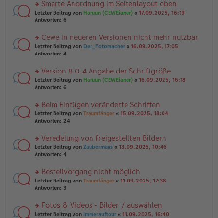
u
Smarte Anordnung im Seitenlayout oben
e
tr
n
n
rs
Letzter Beitrag von
Haruun (CEWEianer)
«
17.09.2025, 16:19
a
g
er
te
Antworten:
6
g
el
B
r
es
ei
u
Cewe in neueren Versionen nicht mehr nutzbar
e
tr
n
n
rs
Letzter Beitrag von
Der_Fotomacher
«
16.09.2025, 17:05
a
g
er
te
Antworten:
4
g
el
B
r
es
ei
u
Version 8.0.4 Angabe der Schriftgröße
e
tr
n
n
rs
Letzter Beitrag von
Haruun (CEWEianer)
«
16.09.2025, 16:18
a
g
er
te
Antworten:
6
g
el
B
r
es
ei
u
Beim Einfügen veränderte Schriften
e
tr
n
n
rs
Letzter Beitrag von
Traumfänger
«
15.09.2025, 18:04
a
g
er
te
Antworten:
24
g
el
B
r
es
ei
u
Veredelung von freigestellten Bildern
e
tr
n
n
rs
Letzter Beitrag von
Zaubermaus
«
13.09.2025, 10:46
a
g
er
te
Antworten:
4
g
el
B
r
es
ei
u
Bestellvorgang nicht möglich
e
tr
n
n
rs
Letzter Beitrag von
Traumfänger
«
11.09.2025, 17:38
a
g
er
te
Antworten:
3
g
el
B
r
es
ei
u
Fotos & Videos - Bilder / auswählen
e
tr
n
n
rs
Letzter Beitrag von
immerauftour
«
11.09.2025, 16:40
a
g