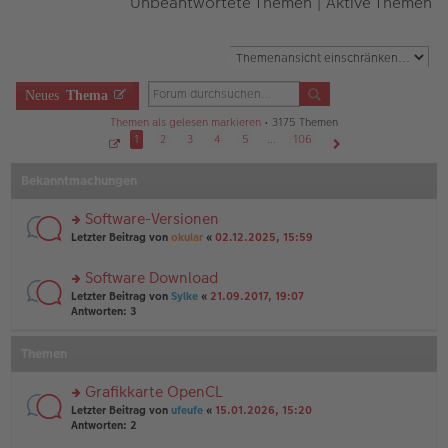
Unbeantwortete Themen
|
Aktive Themen
Neues
Thema
Themen als gelesen markieren
• 3175 Themen
1
2
3
4
5
…
106
S
Nächste
e
Bekanntmachungen
i
t
e
1
Software-Versionen
v
o
rs
Letzter Beitrag von
okular
«
02.12.2025, 15:59
n
te
1
r
0
Software Download
6
u
rs
n
Letzter Beitrag von
Sylke
«
21.09.2017, 19:07
te
g
Antworten:
3
r
el
u
es
Themen
n
e
g
n
el
er
Grafikkarte OpenCL
es
B
rs
Letzter Beitrag von
ufeufe
«
15.01.2026, 15:20
e
ei
te
Antworten:
2
n
tr
r
er
a