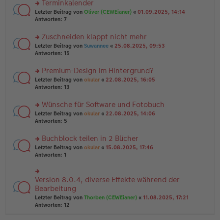
Terminkalender
g
e
n
n
rs
Letzter Beitrag von
Oliver (CEWEianer)
«
01.09.2025, 14:14
g
er
te
Antworten:
7
el
B
r
es
ei
u
Zuschneiden klappt nicht mehr
e
tr
n
n
rs
Letzter Beitrag von
Suwannee
«
25.08.2025, 09:53
a
g
er
te
Antworten:
15
g
el
B
r
es
ei
u
Premium-Design im Hintergrund?
e
tr
n
n
rs
Letzter Beitrag von
okular
«
22.08.2025, 16:05
a
g
er
te
Antworten:
13
g
el
B
r
es
ei
u
Wünsche für Software und Fotobuch
e
tr
n
n
rs
Letzter Beitrag von
okular
«
22.08.2025, 14:06
a
g
er
te
Antworten:
5
g
el
B
r
es
ei
u
Buchblock teilen in 2 Bücher
e
tr
n
n
rs
Letzter Beitrag von
okular
«
15.08.2025, 17:46
a
g
er
te
Antworten:
1
g
el
B
r
es
ei
u
e
tr
n
Version 8.0.4, diverse Effekte während der
n
rs
a
g
er
te
Bearbeitung
g
el
B
r
Letzter Beitrag von
Thorben (CEWEianer)
«
11.08.2025, 17:21
es
ei
u
Antworten:
12
e
tr
n
n
a
g