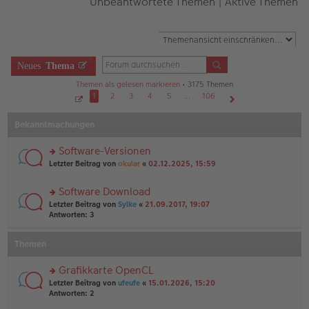
Unbeantwortete Themen
|
Aktive Themen
Neues
Thema
Themen als gelesen markieren
• 3175 Themen
1
2
3
4
5
…
106
S
Nächste
e
Bekanntmachungen
i
t
e
1
Software-Versionen
v
o
rs
Letzter Beitrag von
okular
«
02.12.2025, 15:59
n
te
1
r
0
Software Download
6
u
rs
n
Letzter Beitrag von
Sylke
«
21.09.2017, 19:07
te
g
Antworten:
3
r
el
u
es
Themen
n
e
g
n
el
er
Grafikkarte OpenCL
es
B
rs
Letzter Beitrag von
ufeufe
«
15.01.2026, 15:20
e
ei
te
Antworten:
2
n
tr
r
er
a