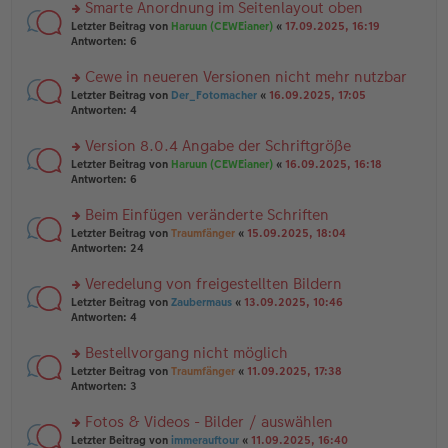
u
Smarte Anordnung im Seitenlayout oben
e
tr
n
n
rs
Letzter Beitrag von
Haruun (CEWEianer)
«
17.09.2025, 16:19
a
g
er
te
Antworten:
6
g
el
B
r
es
ei
u
Cewe in neueren Versionen nicht mehr nutzbar
e
tr
n
n
rs
Letzter Beitrag von
Der_Fotomacher
«
16.09.2025, 17:05
a
g
er
te
Antworten:
4
g
el
B
r
es
ei
u
Version 8.0.4 Angabe der Schriftgröße
e
tr
n
n
rs
Letzter Beitrag von
Haruun (CEWEianer)
«
16.09.2025, 16:18
a
g
er
te
Antworten:
6
g
el
B
r
es
ei
u
Beim Einfügen veränderte Schriften
e
tr
n
n
rs
Letzter Beitrag von
Traumfänger
«
15.09.2025, 18:04
a
g
er
te
Antworten:
24
g
el
B
r
es
ei
u
Veredelung von freigestellten Bildern
e
tr
n
n
rs
Letzter Beitrag von
Zaubermaus
«
13.09.2025, 10:46
a
g
er
te
Antworten:
4
g
el
B
r
es
ei
u
Bestellvorgang nicht möglich
e
tr
n
n
rs
Letzter Beitrag von
Traumfänger
«
11.09.2025, 17:38
a
g
er
te
Antworten:
3
g
el
B
r
es
ei
u
Fotos & Videos - Bilder / auswählen
e
tr
n
n
rs
Letzter Beitrag von
immerauftour
«
11.09.2025, 16:40
a
g