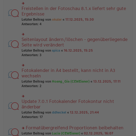
u
B
g
n
Freistellen in der Fotoschau 8.1.x liefert sehr gute
ei
rs
g
tr
te
Ergebnisse
el
a
r
Letzter Beitrag von
okular
«
17.12.2025, 15:30
es
g
u
Antworten:
4
e
n
n
g
er
el
B
Seitenlayout ändern/löschen - gegenüberliegende
rs
es
ei
te
Seite wird verändert
e
tr
r
n
Letzter Beitrag von
spica
«
16.12.2025, 15:25
a
u
er
Antworten:
3
g
n
B
g
ei
el
tr
Fotokalender in A4 bestellt, kann nicht in A3
rs
es
a
te
wechseln
e
g
r
n
Letzter Beitrag von
Hoang_Gia (CEWEianer)
«
13.12.2025, 17:11
u
er
Antworten:
2
n
B
g
ei
el
tr
Update 7.0.1 Fotokalender Fotokontur nicht
rs
es
a
te
änderbar
e
g
r
n
Letzter Beitrag von
ddheckel
«
12.12.2025, 21:44
u
er
Antworten:
17
n
B
g
ei
Formatübergreifend Proportionen beibehalten
el
tr
es
rs
Letzter Beitrag von
Lucia (CEWEianer)
«
02.12.2025, 16:07
a