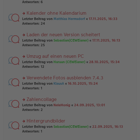
e
te
Antworten:
6
g
n
r
er
u
Kalender ohne Kalendarium
B
n
rs
Letzter Beitrag von
Matthias Hermsdorf
«
17.11.2025, 16:33
ei
g
te
Antworten:
24
tr
el
r
a
es
u
Laden der neuen Version scheitert
g
e
n
n
rs
Letzter Beitrag von
Sebastian(CEWEianer)
«
17.11.2025, 16:13
g
er
te
Antworten:
25
el
B
r
es
ei
u
Umzug auf einen neuen PC
e
tr
n
n
rs
Letzter Beitrag von
Haruun (CEWEianer)
«
28.10.2025, 15:34
a
g
er
te
Antworten:
12
g
el
B
r
es
ei
u
Verwendete Fotos ausblenden 7.4.3
e
tr
n
n
rs
Letzter Beitrag von
KlausA
«
16.10.2025, 15:24
a
g
er
te
Antworten:
1
g
el
B
r
es
ei
u
Zahlencollage
e
tr
n
n
rs
Letzter Beitrag von
NeleHonig
«
24.09.2025, 13:01
a
g
er
te
Antworten:
2
g
el
B
r
es
ei
u
Hintergrundbilder
e
tr
n
n
rs
Letzter Beitrag von
Sebastian(CEWEianer)
«
22.09.2025, 16:13
a
g
er
te
Antworten:
1
g
el
B
r
es
ei