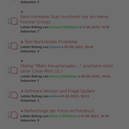
er
te
Antworten:
2
g
el
B
r
es
ei
u
e
tr
n
Beim normalen Start erscheint nur ein leeres
n
rs
a
g
er
te
Fenster (Linux)
g
el
B
r
Letzter Beitrag von
Haruun (CEWEianer)
«
11.09.2025, 14:18
es
ei
u
Antworten:
7
e
tr
n
n
a
g
er
Text Buchrücken Probleme
g
el
B
es
rs
Letzter Beitrag von
Xxpetra
«
05.09.2025, 20:47
ei
e
te
Antworten:
4
tr
n
r
a
er
u
g
B
n
Dialog "Mehr herunterladen..." erscheint nicht
rs
ei
g
te
unter Linux Mint 22.1
tr
el
r
Letzter Beitrag von
Pascal (CEWEianer)
«
05.09.2025, 14:50
a
es
u
Antworten:
1
g
e
n
n
g
er
Software-Version und Frage Update
el
B
es
rs
Letzter Beitrag von
andie
«
01.09.2025, 19:53
ei
e
te
Antworten:
2
tr
n
r
a
er
u
Reihenfolge der Fotos im Fotobuch
g
B
n
rs
Letzter Beitrag von
Oliver (CEWEianer)
«
01.09.2025, 14:36
ei
g
te
Antworten:
9
tr
el
r
a
es
u