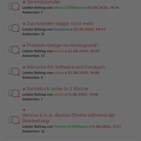
Terminkalender
g
e
n
n
rs
Letzter Beitrag von
Oliver (CEWEianer)
«
01.09.2025, 14:14
g
er
te
Antworten:
7
el
B
r
es
ei
u
Zuschneiden klappt nicht mehr
e
tr
n
n
rs
Letzter Beitrag von
Suwannee
«
25.08.2025, 09:53
a
g
er
te
Antworten:
15
g
el
B
r
es
ei
u
Premium-Design im Hintergrund?
e
tr
n
n
rs
Letzter Beitrag von
okular
«
22.08.2025, 16:05
a
g
er
te
Antworten:
13
g
el
B
r
es
ei
u
Wünsche für Software und Fotobuch
e
tr
n
n
rs
Letzter Beitrag von
okular
«
22.08.2025, 14:06
a
g
er
te
Antworten:
5
g
el
B
r
es
ei
u
Buchblock teilen in 2 Bücher
e
tr
n
n
rs
Letzter Beitrag von
okular
«
15.08.2025, 17:46
a
g
er
te
Antworten:
1
g
el
B
r
es
ei
u
e
tr
n
Version 8.0.4, diverse Effekte während der
n
rs
a
g
er
te
Bearbeitung
g
el
B
r
Letzter Beitrag von
Thorben (CEWEianer)
«
11.08.2025, 17:21
es
ei
u
Antworten:
12
e
tr
n
n
a
g