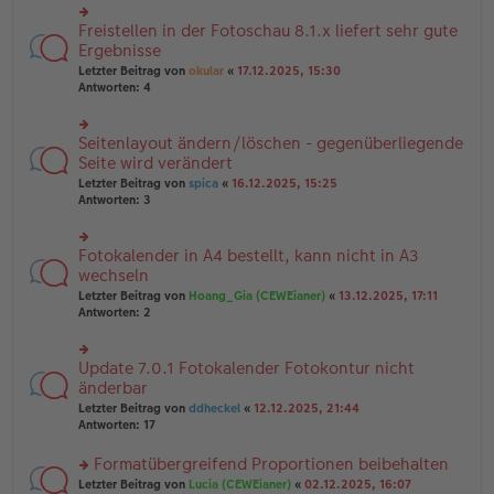
u
B
g
n
Freistellen in der Fotoschau 8.1.x liefert sehr gute
ei
rs
g
tr
te
Ergebnisse
el
a
r
Letzter Beitrag von
okular
«
17.12.2025, 15:30
es
g
u
Antworten:
4
e
n
n
g
er
el
B
Seitenlayout ändern/löschen - gegenüberliegende
rs
es
ei
te
Seite wird verändert
e
tr
r
n
Letzter Beitrag von
spica
«
16.12.2025, 15:25
a
u
er
Antworten:
3
g
n
B
g
ei
el
tr
Fotokalender in A4 bestellt, kann nicht in A3
rs
es
a
te
wechseln
e
g
r
n
Letzter Beitrag von
Hoang_Gia (CEWEianer)
«
13.12.2025, 17:11
u
er
Antworten:
2
n
B
g
ei
el
tr
Update 7.0.1 Fotokalender Fotokontur nicht
rs
es
a
te
änderbar
e
g
r
n
Letzter Beitrag von
ddheckel
«
12.12.2025, 21:44
u
er
Antworten:
17
n
B
g
ei
Formatübergreifend Proportionen beibehalten
el
tr
es
rs
Letzter Beitrag von
Lucia (CEWEianer)
«
02.12.2025, 16:07
a