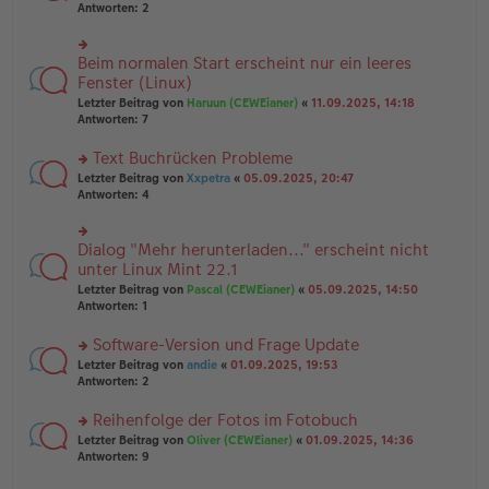
er
te
Antworten:
2
g
el
B
r
es
ei
u
e
tr
n
Beim normalen Start erscheint nur ein leeres
n
rs
a
g
er
te
Fenster (Linux)
g
el
B
r
Letzter Beitrag von
Haruun (CEWEianer)
«
11.09.2025, 14:18
es
ei
u
Antworten:
7
e
tr
n
n
a
g
er
Text Buchrücken Probleme
g
el
B
es
rs
Letzter Beitrag von
Xxpetra
«
05.09.2025, 20:47
ei
e
te
Antworten:
4
tr
n
r
a
er
u
g
B
n
Dialog "Mehr herunterladen..." erscheint nicht
rs
ei
g
te
unter Linux Mint 22.1
tr
el
r
Letzter Beitrag von
Pascal (CEWEianer)
«
05.09.2025, 14:50
a
es
u
Antworten:
1
g
e
n
n
g
er
Software-Version und Frage Update
el
B
es
rs
Letzter Beitrag von
andie
«
01.09.2025, 19:53
ei
e
te
Antworten:
2
tr
n
r
a
er
u
Reihenfolge der Fotos im Fotobuch
g
B
n
rs
Letzter Beitrag von
Oliver (CEWEianer)
«
01.09.2025, 14:36
ei
g
te
Antworten:
9
tr
el
r
a
es
u