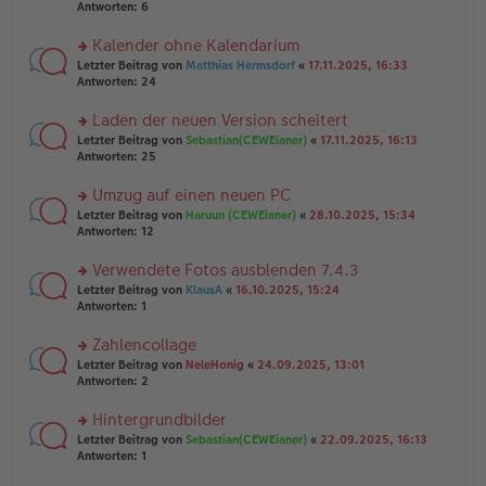
e
te
Antworten:
6
g
n
r
er
u
Kalender ohne Kalendarium
B
n
rs
Letzter Beitrag von
Matthias Hermsdorf
«
17.11.2025, 16:33
ei
g
te
Antworten:
24
tr
el
r
a
es
u
Laden der neuen Version scheitert
g
e
n
n
rs
Letzter Beitrag von
Sebastian(CEWEianer)
«
17.11.2025, 16:13
g
er
te
Antworten:
25
el
B
r
es
ei
u
Umzug auf einen neuen PC
e
tr
n
n
rs
Letzter Beitrag von
Haruun (CEWEianer)
«
28.10.2025, 15:34
a
g
er
te
Antworten:
12
g
el
B
r
es
ei
u
Verwendete Fotos ausblenden 7.4.3
e
tr
n
n
rs
Letzter Beitrag von
KlausA
«
16.10.2025, 15:24
a
g
er
te
Antworten:
1
g
el
B
r
es
ei
u
Zahlencollage
e
tr
n
n
rs
Letzter Beitrag von
NeleHonig
«
24.09.2025, 13:01
a
g
er
te
Antworten:
2
g
el
B
r
es
ei
u
Hintergrundbilder
e
tr
n
n
rs
Letzter Beitrag von
Sebastian(CEWEianer)
«
22.09.2025, 16:13
a
g
er
te
Antworten:
1
g
el
B
r
es
ei