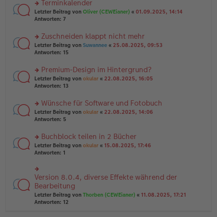
Terminkalender
g
e
n
n
rs
Letzter Beitrag von
Oliver (CEWEianer)
«
01.09.2025, 14:14
g
er
te
Antworten:
7
el
B
r
es
ei
u
Zuschneiden klappt nicht mehr
e
tr
n
n
rs
Letzter Beitrag von
Suwannee
«
25.08.2025, 09:53
a
g
er
te
Antworten:
15
g
el
B
r
es
ei
u
Premium-Design im Hintergrund?
e
tr
n
n
rs
Letzter Beitrag von
okular
«
22.08.2025, 16:05
a
g
er
te
Antworten:
13
g
el
B
r
es
ei
u
Wünsche für Software und Fotobuch
e
tr
n
n
rs
Letzter Beitrag von
okular
«
22.08.2025, 14:06
a
g
er
te
Antworten:
5
g
el
B
r
es
ei
u
Buchblock teilen in 2 Bücher
e
tr
n
n
rs
Letzter Beitrag von
okular
«
15.08.2025, 17:46
a
g
er
te
Antworten:
1
g
el
B
r
es
ei
u
e
tr
n
Version 8.0.4, diverse Effekte während der
n
rs
a
g
er
te
Bearbeitung
g
el
B
r
Letzter Beitrag von
Thorben (CEWEianer)
«
11.08.2025, 17:21
es
ei
u
Antworten:
12
e
tr
n
n
a
g