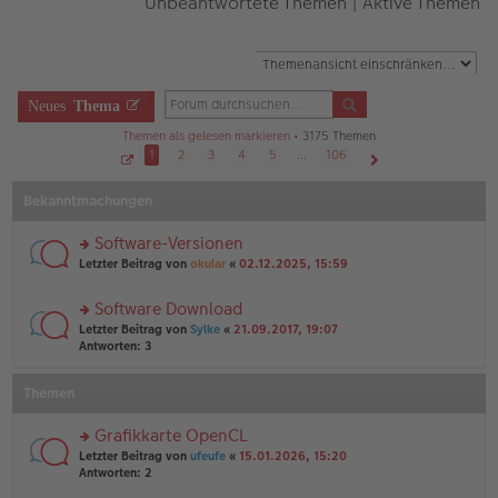
Unbeantwortete Themen
|
Aktive Themen
Neues
Thema
Themen als gelesen markieren
• 3175 Themen
1
2
3
4
5
…
106
S
Nächste
e
Bekanntmachungen
i
t
e
1
Software-Versionen
v
o
rs
Letzter Beitrag von
okular
«
02.12.2025, 15:59
n
te
1
r
0
Software Download
6
u
rs
n
Letzter Beitrag von
Sylke
«
21.09.2017, 19:07
te
g
Antworten:
3
r
el
u
es
Themen
n
e
g
n
el
er
Grafikkarte OpenCL
es
B
rs
Letzter Beitrag von
ufeufe
«
15.01.2026, 15:20
e
ei
te
Antworten:
2
n
tr
r
er
a