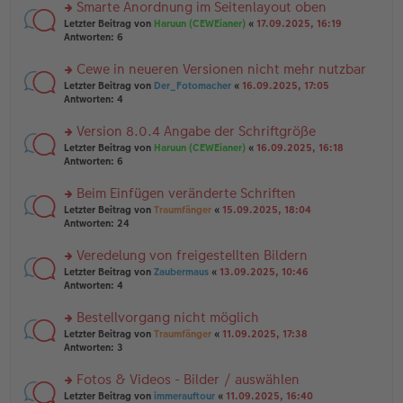
u
Smarte Anordnung im Seitenlayout oben
e
tr
n
n
rs
Letzter Beitrag von
Haruun (CEWEianer)
«
17.09.2025, 16:19
a
g
er
te
Antworten:
6
g
el
B
r
es
ei
u
Cewe in neueren Versionen nicht mehr nutzbar
e
tr
n
n
rs
Letzter Beitrag von
Der_Fotomacher
«
16.09.2025, 17:05
a
g
er
te
Antworten:
4
g
el
B
r
es
ei
u
Version 8.0.4 Angabe der Schriftgröße
e
tr
n
n
rs
Letzter Beitrag von
Haruun (CEWEianer)
«
16.09.2025, 16:18
a
g
er
te
Antworten:
6
g
el
B
r
es
ei
u
Beim Einfügen veränderte Schriften
e
tr
n
n
rs
Letzter Beitrag von
Traumfänger
«
15.09.2025, 18:04
a
g
er
te
Antworten:
24
g
el
B
r
es
ei
u
Veredelung von freigestellten Bildern
e
tr
n
n
rs
Letzter Beitrag von
Zaubermaus
«
13.09.2025, 10:46
a
g
er
te
Antworten:
4
g
el
B
r
es
ei
u
Bestellvorgang nicht möglich
e
tr
n
n
rs
Letzter Beitrag von
Traumfänger
«
11.09.2025, 17:38
a
g
er
te
Antworten:
3
g
el
B
r
es
ei
u
Fotos & Videos - Bilder / auswählen
e
tr
n
n
rs
Letzter Beitrag von
immerauftour
«
11.09.2025, 16:40
a
g