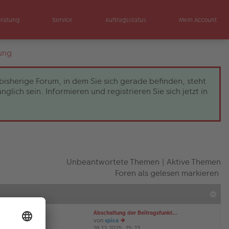
eratung
Service
Auftragsstatus
Mein Account
ung
bisherige Forum, in dem Sie sich gerade befinden, steht
ch sein. Informieren und registrieren Sie sich jetzt in
Unbeantwortete Themen
|
Aktive Themen
Foren als gelesen markieren
Abschaltung der Beitragsfunkt…
von
spica
18.12.2025, 15:23
e