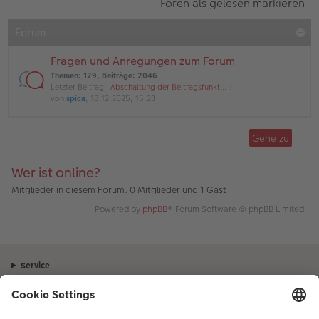
Foren als gelesen markieren
Forum
Fragen und Anregungen zum Forum
Themen
:
129
,
Beiträge
:
2046
Letzter Beitrag:
Abschaltung der Beitragsfunkt…
von
spica
, 18.12.2025, 15:23
Gehe zu
Wer ist online?
Mitglieder in diesem Forum: 0 Mitglieder und 1 Gast
Powered by
phpBB
® Forum Software © phpBB Limited
Service
Unternehmen