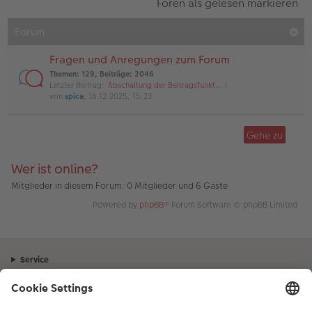
Foren als gelesen markieren
Forum
Fragen und Anregungen zum Forum
Themen
:
129
,
Beiträge
:
2046
Letzter Beitrag:
Abschaltung der Beitragsfunkt…
von
spica
, 18.12.2025, 15:23
Gehe zu
Wer ist online?
Mitglieder in diesem Forum: 0 Mitglieder und 6 Gäste
Powered by
phpBB
® Forum Software © phpBB Limited
Service
Unternehmen