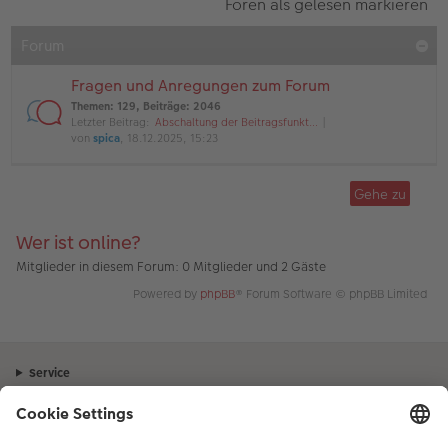
Foren als gelesen markieren
Forum
Fragen und Anregungen zum Forum
Themen
:
129
,
Beiträge
:
2046
Letzter Beitrag:
Abschaltung der Beitragsfunkt…
von
spica
, 18.12.2025, 15:23
Gehe zu
Wer ist online?
Mitglieder in diesem Forum: 0 Mitglieder und 2 Gäste
Powered by
phpBB
® Forum Software © phpBB Limited
Service
Unternehmen