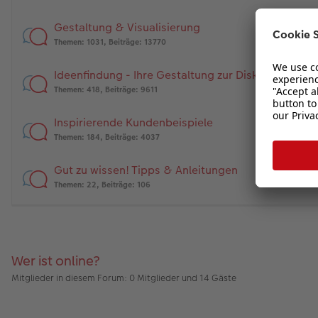
Gestaltung & Visualisierung
Themen
:
1031
,
Beiträge
:
13770
Ideenfindung - Ihre Gestaltung zur Diskussion
Themen
:
418
,
Beiträge
:
9611
Inspirierende Kundenbeispiele
Themen
:
184
,
Beiträge
:
4037
Gut zu wissen! Tipps & Anleitungen
Themen
:
22
,
Beiträge
:
106
Wer ist online?
Mitglieder in diesem Forum: 0 Mitglieder und 14 Gäste