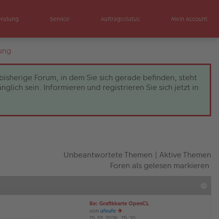
eratung
Service
Auftragsstatus
Mein Account
ung
bisherige Forum, in dem Sie sich gerade befinden, steht
ch sein. Informieren und registrieren Sie sich jetzt in
Unbeantwortete Themen
|
Aktive Themen
Foren als gelesen markieren
Re: Grafikkarte OpenCL
von
ufeufe
15.01.2026, 15:20
e