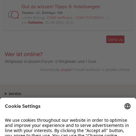
Gut zu wissen! Tipps & Anleitungen
Themen
:
22
,
Beiträge
:
106
Letzter Beitrag:
CEWE myPhotos - CEWE FOTOBUCH…
von
Katharine
, 05.09.2023, 12:31
Gehe zu
Wer ist online?
Mitglieder in diesem Forum: 0 Mitglieder und 1 Gast
Powered by
phpBB
® Forum Software © phpBB Limited
Service
Unternehmen
Sortiment