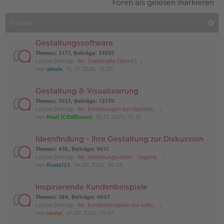
Foren als gelesen markieren
Forum
Gestaltungssoftware
Themen
:
3177
,
Beiträge
:
31901
Letzter Beitrag:
Re: Grafikkarte OpenCL
von
ufeufe
, 15.01.2026, 15:20
Gestaltung & Visualisierung
Themen
:
1031
,
Beiträge
:
13770
Letzter Beitrag:
Re: Einstellungen bei Optione…
von
Pauli (CEWEianer)
, 30.12.2025, 15:17
Ideenfindung - Ihre Gestaltung zur Diskussion
Themen
:
418
,
Beiträge
:
9611
Letzter Beitrag:
Re: Gestaltungsideen - Gegenü…
von
Koala123
, 19.09.2025, 20:34
Inspirierende Kundenbeispiele
Themen
:
184
,
Beiträge
:
4037
Letzter Beitrag:
Re: Kundenbeispiele die auffa…
von
okular
, 01.09.2025, 19:07