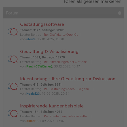
Foren als gelesen markieren
Forum
Gestaltungssoftware
Themen
:
3177
,
Beiträge
:
31901
Letzter Beitrag:
Re: Grafikkarte OpenCL
von
ufeufe
, 15.01.2026, 15:20
Gestaltung & Visualisierung
Themen
:
1031
,
Beiträge
:
13770
Letzter Beitrag:
Re: Einstellungen bei Optione…
von
Pauli (CEWEianer)
, 30.12.2025, 15:17
Ideenfindung - Ihre Gestaltung zur Diskussion
Themen
:
418
,
Beiträge
:
9611
Letzter Beitrag:
Re: Gestaltungsideen - Gegenü…
von
Koala123
, 19.09.2025, 20:34
Inspirierende Kundenbeispiele
Themen
:
184
,
Beiträge
:
4037
Letzter Beitrag:
Re: Kundenbeispiele die auffa…
von
okular
, 01.09.2025, 19:07