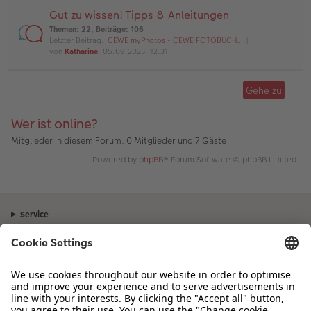
Gut zu wissen! Tipps & Anleitungen
Themen
:
22
,
Beiträge
:
106
Letzter Beitrag:
CEWE myPhotos - CEWE FOTOBUCH…
von
Katharine
, 05.09.2023, 12:31
Gehe zu
Wer ist online?
Mitglieder in diesem Forum: 0 Mitglieder und 7 Gäste
Powered by
phpBB
® Forum Software © phpBB Limited
Service
Unternehmen
Sortiment