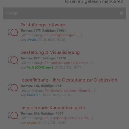
Foren als gelesen markieren
Forum
Gestaltungssoftware
Themen
:
3177
,
Beiträge
:
31901
Letzter Beitrag:
Re: Grafikkarte OpenCL
von
ufeufe
, 15.01.2026, 15:20
Gestaltung & Visualisierung
Themen
:
1031
,
Beiträge
:
13770
Letzter Beitrag:
Re: Einstellungen bei Optione…
von
Pauli (CEWEianer)
, 30.12.2025, 15:17
Ideenfindung - Ihre Gestaltung zur Diskussion
Themen
:
418
,
Beiträge
:
9611
Letzter Beitrag:
Re: Gestaltungsideen - Gegenü…
von
Koala123
, 19.09.2025, 20:34
Inspirierende Kundenbeispiele
Themen
:
184
,
Beiträge
:
4037
Letzter Beitrag:
Re: Kundenbeispiele die auffa…
von
okular
, 01.09.2025, 19:07