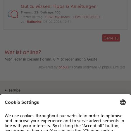
Gut zu wissen! Tipps & Anleitungen
Themen
:
22
,
Beiträge
:
106
Letzter Beitrag:
CEWE myPhotos - CEWE FOTOBUCH…
von
Katharine
, 05.09.2023, 12:31
Gehe zu
Wer ist online?
Mitglieder in diesem Forum: 0 Mitglieder und 15 Gäste
Powered by
phpBB
® Forum Software © phpBB Limited
Service
Unternehmen
Sortiment