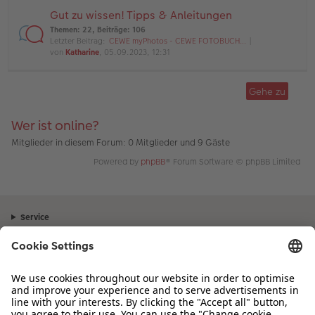
Gut zu wissen! Tipps & Anleitungen
Themen
:
22
,
Beiträge
:
106
Letzter Beitrag:
CEWE myPhotos - CEWE FOTOBUCH…
von
Katharine
, 05.09.2023, 12:31
Gehe zu
Wer ist online?
Mitglieder in diesem Forum: 0 Mitglieder und 9 Gäste
Powered by
phpBB
® Forum Software © phpBB Limited
Service
Unternehmen
Sortiment