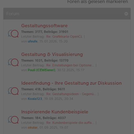
Foren als gelesen markieren
Forum
Gestaltungssoftware
Themen
:
3177
,
Beiträge
:
31901
Letzter Beitrag:
Re: Grafikkarte OpenCL
von
ufeufe
, 15.01.2026, 15:20
Gestaltung & Visualisierung
Themen
:
1031
,
Beiträge
:
13770
Letzter Beitrag:
Re: Einstellungen bei Optione…
von
Pauli (CEWEianer)
, 30.12.2025, 15:17
Ideenfindung - Ihre Gestaltung zur Diskussion
Themen
:
418
,
Beiträge
:
9611
Letzter Beitrag:
Re: Gestaltungsideen - Gegenü…
von
Koala123
, 19.09.2025, 20:34
Inspirierende Kundenbeispiele
Themen
:
184
,
Beiträge
:
4037
Letzter Beitrag:
Re: Kundenbeispiele die auffa…
von
okular
, 01.09.2025, 19:07