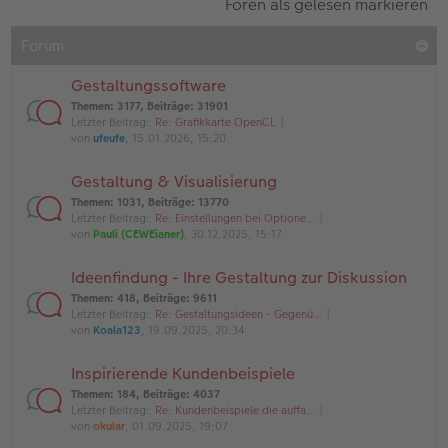
Foren als gelesen markieren
Forum
Gestaltungssoftware
Themen
:
3177
,
Beiträge
:
31901
Letzter Beitrag:
Re: Grafikkarte OpenCL
von
ufeufe
, 15.01.2026, 15:20
Gestaltung & Visualisierung
Themen
:
1031
,
Beiträge
:
13770
Letzter Beitrag:
Re: Einstellungen bei Optione…
von
Pauli (CEWEianer)
, 30.12.2025, 15:17
Ideenfindung - Ihre Gestaltung zur Diskussion
Themen
:
418
,
Beiträge
:
9611
Letzter Beitrag:
Re: Gestaltungsideen - Gegenü…
von
Koala123
, 19.09.2025, 20:34
Inspirierende Kundenbeispiele
Themen
:
184
,
Beiträge
:
4037
Letzter Beitrag:
Re: Kundenbeispiele die auffa…
von
okular
, 01.09.2025, 19:07