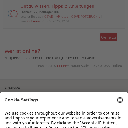
Gut zu wissen! Tipps & Anleitungen
Themen
:
22
,
Beiträge
:
106
Letzter Beitrag:
CEWE myPhotos - CEWE FOTOBUCH…
von
Katharine
, 05.09.2023, 12:31
Gehe zu
Wer ist online?
Mitglieder in diesem Forum: 0 Mitglieder und 15 Gäste
Powered by
phpBB
® Forum Software © phpBB Limited
Service
Unternehmen
Sortiment