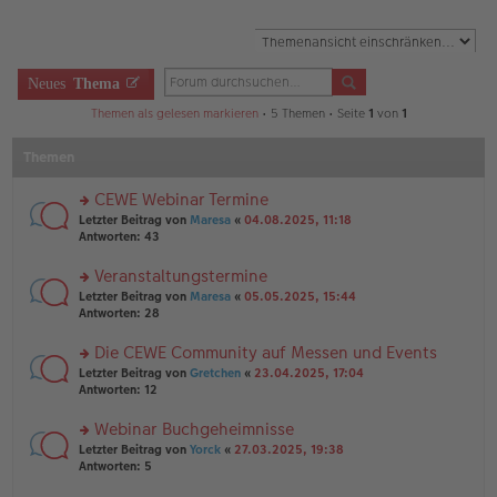
Neues
Thema
Themen als gelesen markieren
• 5 Themen • Seite
1
von
1
Themen
CEWE Webinar Termine
rs
Letzter Beitrag von
Maresa
«
04.08.2025, 11:18
te
Antworten:
43
r
u
Veranstaltungstermine
n
rs
Letzter Beitrag von
Maresa
«
05.05.2025, 15:44
g
te
Antworten:
28
el
r
es
u
Die CEWE Community auf Messen und Events
e
n
n
rs
Letzter Beitrag von
Gretchen
«
23.04.2025, 17:04
g
er
te
Antworten:
12
el
B
r
es
ei
u
Webinar Buchgeheimnisse
e
tr
n
n
rs
Letzter Beitrag von
Yorck
«
27.03.2025, 19:38
a
g
er
te
Antworten:
5
g
el
B
r
es
ei