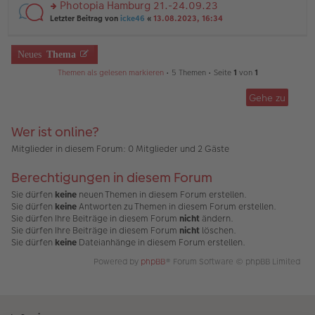
u
Photopia Hamburg 21.-24.09.23
e
tr
n
n
rs
Letzter Beitrag von
icke46
«
13.08.2023, 16:34
a
g
er
te
g
el
B
r
es
ei
u
Neues
Thema
e
tr
n
n
a
g
Themen als gelesen markieren
• 5 Themen • Seite
1
von
1
er
g
el
B
es
ei
Gehe zu
e
tr
n
a
er
Wer ist online?
g
B
ei
Mitglieder in diesem Forum: 0 Mitglieder und 2 Gäste
tr
a
Berechtigungen in diesem Forum
g
Sie dürfen
keine
neuen Themen in diesem Forum erstellen.
Sie dürfen
keine
Antworten zu Themen in diesem Forum erstellen.
Sie dürfen Ihre Beiträge in diesem Forum
nicht
ändern.
Sie dürfen Ihre Beiträge in diesem Forum
nicht
löschen.
Sie dürfen
keine
Dateianhänge in diesem Forum erstellen.
Powered by
phpBB
® Forum Software © phpBB Limited