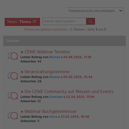
Neues
Thema
Themen als gelesen markieren
• 5 Themen • Seite
1
von
1
Themen
CEWE Webinar Termine
rs
Letzter Beitrag von
Maresa
«
04.08.2025, 11:18
te
Antworten:
43
r
u
Veranstaltungstermine
n
rs
Letzter Beitrag von
Maresa
«
05.05.2025, 15:44
g
te
Antworten:
28
el
r
es
u
Die CEWE Community auf Messen und Events
e
n
n
rs
Letzter Beitrag von
Gretchen
«
23.04.2025, 17:04
g
er
te
Antworten:
12
el
B
r
es
ei
u
Webinar Buchgeheimnisse
e
tr
n
n
rs
Letzter Beitrag von
Yorck
«
27.03.2025, 19:38
a
g
er
te
Antworten:
5
g
el
B
r
es
ei