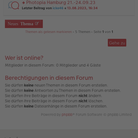
u
Photopia Hamburg 21.-24.09.23
e
tr
n
n
rs
Letzter Beitrag von
icke46
«
13.08.2023, 16:34
a
g
er
te
g
el
B
r
es
ei
u
Neues
Thema
e
tr
n
n
a
g
Themen als gelesen markieren
• 5 Themen • Seite
1
von
1
er
g
el
B
es
ei
Gehe zu
e
tr
n
a
er
Wer ist online?
g
B
ei
Mitglieder in diesem Forum: 0 Mitglieder und 4 Gäste
tr
a
Berechtigungen in diesem Forum
g
Sie dürfen
keine
neuen Themen in diesem Forum erstellen.
Sie dürfen
keine
Antworten zu Themen in diesem Forum erstellen.
Sie dürfen Ihre Beiträge in diesem Forum
nicht
ändern.
Sie dürfen Ihre Beiträge in diesem Forum
nicht
löschen.
Sie dürfen
keine
Dateianhänge in diesem Forum erstellen.
Powered by
phpBB
® Forum Software © phpBB Limited