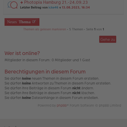
u
Photopia Hamburg 21.-24.09.23
e
tr
n
n
rs
Letzter Beitrag von
icke46
«
13.08.2023, 16:34
a
g
er
te
g
el
B
r
es
ei
u
Neues
Thema
e
tr
n
n
a
g
Themen als gelesen markieren
• 5 Themen • Seite
1
von
1
er
g
el
B
es
ei
Gehe zu
e
tr
n
a
er
Wer ist online?
g
B
ei
Mitglieder in diesem Forum: 0 Mitglieder und 1 Gast
tr
a
Berechtigungen in diesem Forum
g
Sie dürfen
keine
neuen Themen in diesem Forum erstellen.
Sie dürfen
keine
Antworten zu Themen in diesem Forum erstellen.
Sie dürfen Ihre Beiträge in diesem Forum
nicht
ändern.
Sie dürfen Ihre Beiträge in diesem Forum
nicht
löschen.
Sie dürfen
keine
Dateianhänge in diesem Forum erstellen.
Powered by
phpBB
® Forum Software © phpBB Limited