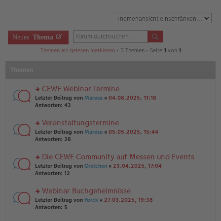
Neues
Thema
Themen als gelesen markieren
• 5 Themen • Seite
1
von
1
Themen
CEWE Webinar Termine
rs
Letzter Beitrag von
Maresa
«
04.08.2025, 11:18
te
Antworten:
43
r
u
Veranstaltungstermine
n
rs
Letzter Beitrag von
Maresa
«
05.05.2025, 15:44
g
te
Antworten:
28
el
r
es
u
Die CEWE Community auf Messen und Events
e
n
n
rs
Letzter Beitrag von
Gretchen
«
23.04.2025, 17:04
g
er
te
Antworten:
12
el
B
r
es
ei
u
Webinar Buchgeheimnisse
e
tr
n
n
rs
Letzter Beitrag von
Yorck
«
27.03.2025, 19:38
a
g
er
te
Antworten:
5
g
el
B
r
es
ei