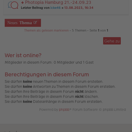
u
Photopia Hamburg 21.-24.09.23
e
tr
n
n
rs
Letzter Beitrag von
icke46
«
13.08.2023, 16:34
a
g
er
te
g
el
B
r
es
ei
u
Neues
Thema
e
tr
n
n
a
g
Themen als gelesen markieren
• 5 Themen • Seite
1
von
1
er
g
el
B
es
ei
Gehe zu
e
tr
n
a
er
Wer ist online?
g
B
ei
Mitglieder in diesem Forum: 0 Mitglieder und 1 Gast
tr
a
Berechtigungen in diesem Forum
g
Sie dürfen
keine
neuen Themen in diesem Forum erstellen.
Sie dürfen
keine
Antworten zu Themen in diesem Forum erstellen.
Sie dürfen Ihre Beiträge in diesem Forum
nicht
ändern.
Sie dürfen Ihre Beiträge in diesem Forum
nicht
löschen.
Sie dürfen
keine
Dateianhänge in diesem Forum erstellen.
Powered by
phpBB
® Forum Software © phpBB Limited