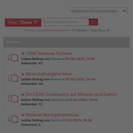
Neues
Thema
Themen als gelesen markieren
• 5 Themen • Seite
1
von
1
Themen
CEWE Webinar Termine
rs
Letzter Beitrag von
Maresa
«
04.08.2025, 11:18
te
Antworten:
43
r
u
Veranstaltungstermine
n
rs
Letzter Beitrag von
Maresa
«
05.05.2025, 15:44
g
te
Antworten:
28
el
r
es
u
Die CEWE Community auf Messen und Events
e
n
n
rs
Letzter Beitrag von
Gretchen
«
23.04.2025, 17:04
g
er
te
Antworten:
12
el
B
r
es
ei
u
Webinar Buchgeheimnisse
e
tr
n
n
rs
Letzter Beitrag von
Yorck
«
27.03.2025, 19:38
a
g
er
te
Antworten:
5
g
el
B
r
es
ei